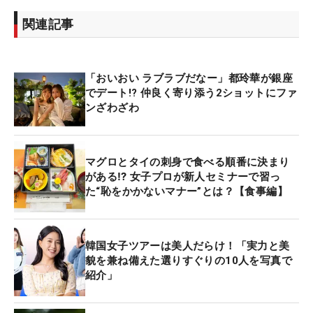
関連記事
「おいおい ラブラブだなー」都玲華が銀座
でデート!? 仲良く寄り添う2ショットにファ
ンざわざわ
マグロとタイの刺身で食べる順番に決まり
がある⁉ 女子プロが新人セミナーで習っ
た“恥をかかないマナー”とは？【食事編】
韓国女子ツアーは美人だらけ！「実力と美
貌を兼ね備えた選りすぐりの10人を写真で
紹介」