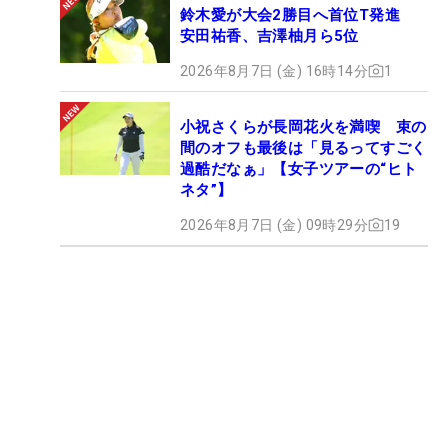
鈴木愛が大会2勝目へ首位T発進
安田祐香、吉澤柚月ら5位
2026年8月7日 (金) 16時14分
1
小祝さくらが長岡花火を満喫 束の
間のオフも最後は「見るってすごく
過酷だなぁ」【女子ツアーの“ヒト
ネタ”】
2026年8月7日 (金) 09時29分
19