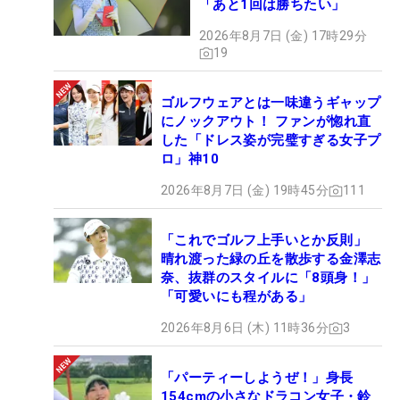
「あと1回は勝ちたい」
2026年8月7日 (金) 17時29分
19
ゴルフウェアとは一味違うギャップ
にノックアウト！ ファンが惚れ直
した「ドレス姿が完璧すぎる女子プ
ロ」神10
2026年8月7日 (金) 19時45分
111
「これでゴルフ上手いとか反則」
晴れ渡った緑の丘を散歩する金澤志
奈、抜群のスタイルに「8頭身！」
「可愛いにも程がある」
2026年8月6日 (木) 11時36分
3
「パーティーしようぜ！」身長
154cmの小さなドラコン女子・鈴