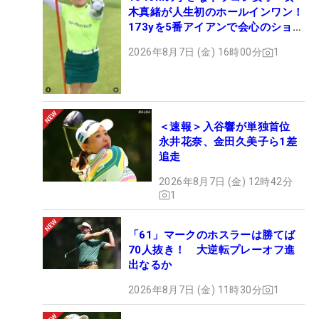
木真緒が人生初のホールインワン！
173yを5番アイアンで会心のショッ
ト
2026年8月7日 (金) 16時00分
1
＜速報＞入谷響が単独首位
永井花奈、金田久美子ら1差
追走
2026年8月7日 (金) 12時42分
1
「61」マークのホスラーは勝てば
70人抜き！ 大逆転プレーオフ進
出なるか
2026年8月7日 (金) 11時30分
1