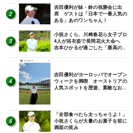
吉田優利が妹・鈴の祝勝会に出
2
席 ゲストは「日本で一番人気の
ある」あのワンちゃん！
小祝さくら、川﨑春花ら女子プロ
3
4人が浴衣姿で長岡花火大会へ
吉本ひかるが過ごした「最高の夏
休み！」
吉田優利がヨーロッパでオープン
4
ウィークを満喫 オーストリアの
人気スポットを歴遊、素敵なお土
産もゲット！
「全部食べたら太っちゃうよ！」
5
小祝さくらが大量のお菓子を前に
満面の笑み