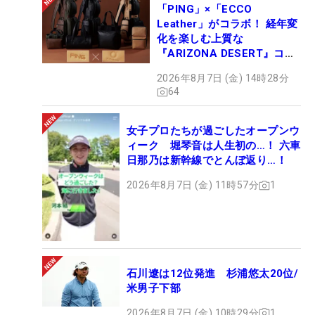
「PING」×「ECCO
Leather」がコラボ！ 経年変
化を楽しむ上質な
『ARIZONA DESERT』コレ
クション、9月15日限定デビ
2026年8月7日 (金) 14時28分
ュー
64
女子プロたちが過ごしたオープンウ
ィーク 堀琴音は人生初の…！ 六車
日那乃は新幹線でとんぼ返り…！
2026年8月7日 (金) 11時57分
1
石川遼は12位発進 杉浦悠太20位/
米男子下部
2026年8月7日 (金) 10時29分
1