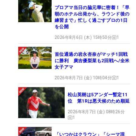
プロアマ当日の脇元華に密着！「早
朝のホテル出発から、ラウンド後の
練習まで」忙しく過ごすプロの1日
を公開
2026年8月6日 (木) 15時50分
1
首位通過の岩永杏奈がマッチ1回戦
に勝利 廣吉優梨菜も2回戦へ/全米
女子アマ
2026年8月7日 (金) 10時04分
1
松山英樹は5アンダー暫定11
位 第1Rは悪天候のため順延
2026年8月7日 (金) 08時26分
1
「いつかはクラウン」「シーマ現