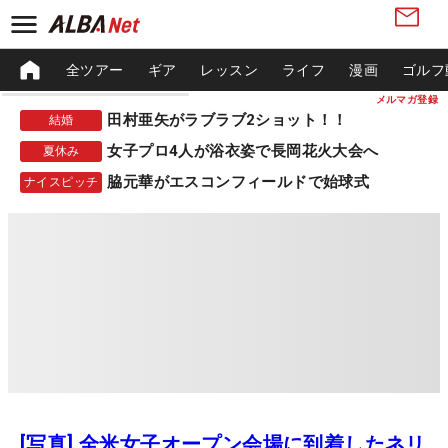
全ツアー
ギア
レッスン
ライフ
漫画
ゴルフ
メルマガ登録
田村亜矢がラブラブ2ショット！！
結婚
女子プロ4人が浴衣姿で長岡花火大会へ
夏休み
脇元華がエスコンフィールドで始球式
ナイスピッチ
[写真] 全米女子オープン会場に到着したネリ