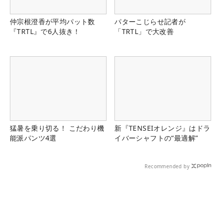
仲宗根澄香が平均パット数
パターこじらせ記者が
『TRTL』で6人抜き！
「TRTL」で大改善
猛暑を乗り切る！ こだわり機
新『TENSEIオレンジ』はドラ
能派パンツ4選
イバーシャフトの“最適解”
Recommended by