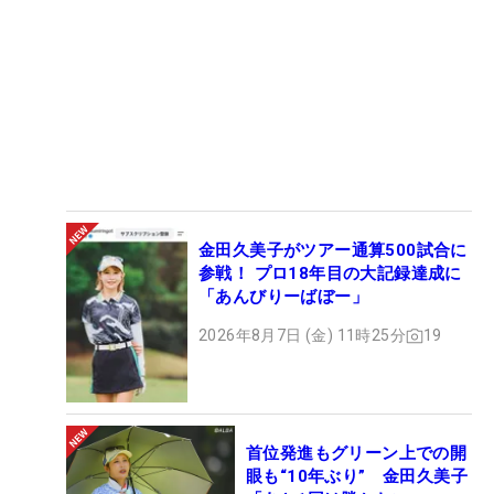
金田久美子がツアー通算500試合に
参戦！ プロ18年目の大記録達成に
「あんびりーばぼー」
2026年8月7日 (金) 11時25分
19
首位発進もグリーン上での開
眼も“10年ぶり” 金田久美子