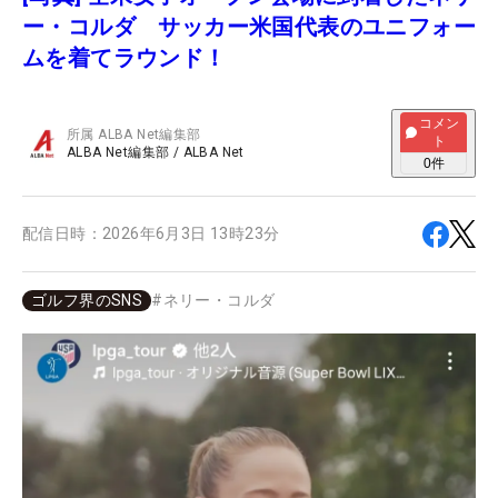
ー・コルダ サッカー米国代表のユニフォー
ムを着てラウンド！
コメン
所属
ALBA Net編集部
ト
ALBA Net編集部
/
ALBA Net
0
件
配信日時：
2026年6月3日 13時23分
ゴルフ界のSNS
#
ネリー・コルダ