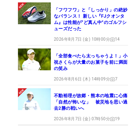
「フワフワ」と「しっかり」の絶妙
なバランス！ 新しい『FJクオンタ
ム』は性能が“ど真ん中”のゴルフシ
ューズだった
2026年8月7日 (金) 10時00分
14
「全部食べたら太っちゃうよ！」小
祝さくらが大量のお菓子を前に満面
の笑み
2026年8月6日 (木) 14時09分
7
不動裕理が故郷・熊本の地震に心痛
「自然が怖いな」 被災地を思い過
去2勝の戦いへ
2026年8月7日 (金) 07時50分
19