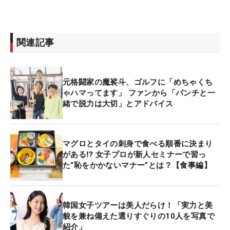
関連記事
元格闘家の魔裟斗、ゴルフに「めちゃくち
ゃハマってます」 ファンから「パンチと一
緒で脱力は大切」とアドバイス
マグロとタイの刺身で食べる順番に決まり
がある⁉ 女子プロが新人セミナーで習っ
た“恥をかかないマナー”とは？【食事編】
韓国女子ツアーは美人だらけ！「実力と美
貌を兼ね備えた選りすぐりの10人を写真で
紹介」