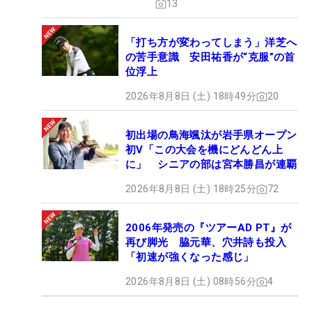
13
「打ち方が変わってしまう」洋芝へ
の苦手意識 安田祐香が“克服”の首
位浮上
2026年8月8日 (土) 18時49分
20
初出場の鳥海颯汰が岩手県オープン
初V「この大会を機にどんどん上
に」 シニアの部は宮本勝昌が連覇
2026年8月8日 (土) 18時25分
72
2006年発売の『ツアーAD PT』が
再び脚光 脇元華、穴井詩も投入
「初速が強くなった感じ」
2026年8月8日 (土) 08時56分
4