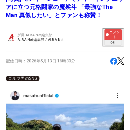
アに立つ元格闘家の魔裟斗 「最強なThe
Man 真似したい」とファンも称賛！
コメン
所属
ALBA Net編集部
ト
ALBA Net編集部
/
ALBA Net
0
件
配信日時：
2026年5月13日 16時30分
ゴルフ界のSNS