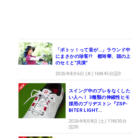
「ボトッ！って音が…」ラウンド中
にまさかの珍客!? 都玲華、頭の上
のセミと“共演”
2026年8月6日 (木) 16時45分
3
スイング中のブレをなくした
い人へ！ 3種類の伸縮性ヒモ
採用のブリヂストン『ZSP-
BITER LIGHT
MAGICLACE』、8月8日デビ
2026年8月8日 (土) 11時30分
ュー
30