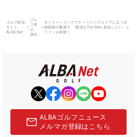
ゴル
ゴルフ総合
モノトーンコーデでティーイングエリアに立つ元
フ界
サイト
格闘家の魔裟斗 「最強なThe Man 真似したい」と
の
ALBA Net
ファンも称賛！
SNS
ALBAゴルフニュース
メルマガ登録はこちら