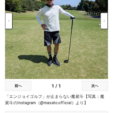
1
/
1
前へ
次へ
「エンジョイゴルフ」が止まらない魔裟斗【写真：魔
裟斗のInstagram（@masato.official）より】