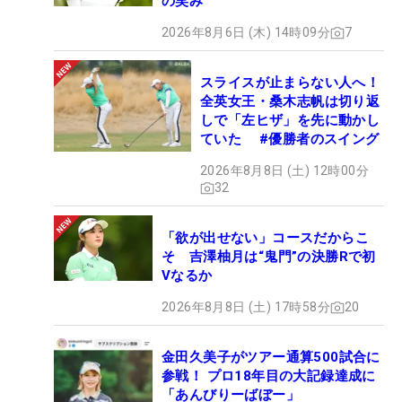
の笑み
2026年8月6日 (木) 14時09分
7
スライスが止まらない人へ！
全英女王・桑木志帆は切り返
しで「左ヒザ」を先に動かし
ていた #優勝者のスイング
2026年8月8日 (土) 12時00分
32
「欲が出せない」コースだからこ
そ 吉澤柚月は“鬼門”の決勝Rで初
Vなるか
2026年8月8日 (土) 17時58分
20
金田久美子がツアー通算500試合に
参戦！ プロ18年目の大記録達成に
「あんびりーばぼー」