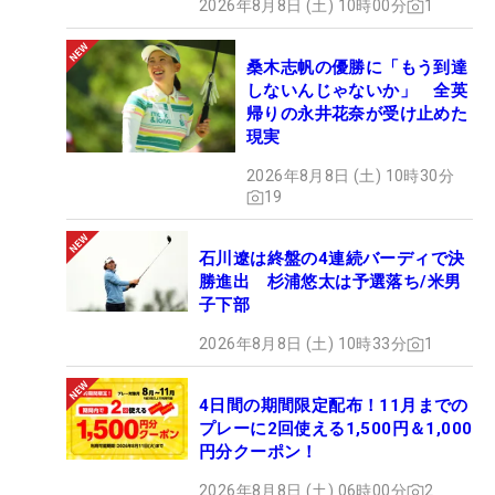
2026年8月8日 (土) 10時00分
1
桑木志帆の優勝に「もう到達
しないんじゃないか」 全英
帰りの永井花奈が受け止めた
現実
2026年8月8日 (土) 10時30分
19
石川遼は終盤の4連続バーディで決
勝進出 杉浦悠太は予選落ち/米男
子下部
2026年8月8日 (土) 10時33分
1
4日間の期間限定配布！11月までの
プレーに2回使える1,500円＆1,000
円分クーポン！
2026年8月8日 (土) 06時00分
2