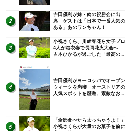
吉田優利が妹・鈴の祝勝会に出
2
席 ゲストは「日本で一番人気の
ある」あのワンちゃん！
小祝さくら、川﨑春花ら女子プロ
3
4人が浴衣姿で長岡花火大会へ
吉本ひかるが過ごした「最高の夏
休み！」
吉田優利がヨーロッパでオープン
4
ウィークを満喫 オーストリアの
人気スポットを歴遊、素敵なお土
産もゲット！
「全部食べたら太っちゃうよ！」
5
小祝さくらが大量のお菓子を前に