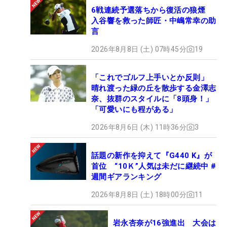
6戦連続予選落ちから復活の狼煙
入谷響を救った師匠・中嶋常幸の助
言
2026年8月8日 (土) 07時45分
19
「これでゴルフ上手いとか反則」
晴れ渡った緑の丘を散歩する金澤志
奈、抜群のスタイルに「8頭身！」
「可愛いにも程がある」
2026年8月6日 (木) 11時36分
3
話題の新作を抑えて『G440 K』が
首位 “10Ｋ”人気は未だに継続中 #
週間ギアランキング
2026年8月8日 (土) 18時00分
11
岩永杏奈が16強進出 大会は