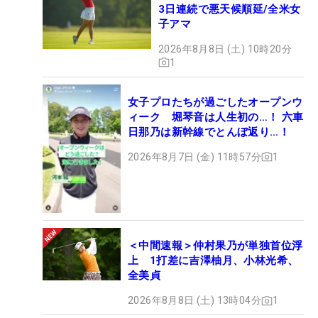
3日連続で悪天候順延/全米女
子アマ
2026年8月8日 (土) 10時20分
1
女子プロたちが過ごしたオープンウ
ィーク 堀琴音は人生初の…！ 六車
日那乃は新幹線でとんぼ返り…！
2026年8月7日 (金) 11時57分
1
＜中間速報＞仲村果乃が単独首位浮
上 1打差に吉澤柚月、小林光希、
全美貞
2026年8月8日 (土) 13時04分
1