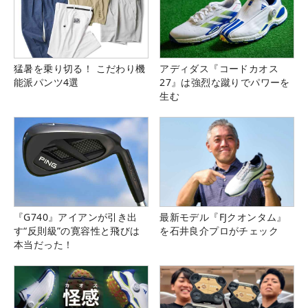
猛暑を乗り切る！ こだわり機
アディダス『コードカオス
能派パンツ4選
27』は強烈な蹴りでパワーを
生む
『G740』アイアンが引き出
最新モデル『FJクオンタム』
す“反則級”の寛容性と飛びは
を石井良介プロがチェック
本当だった！