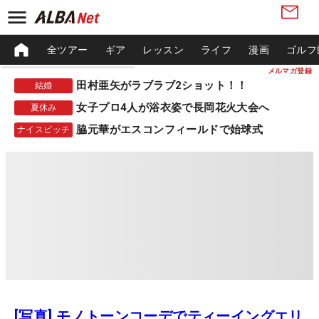
全ツアー
ギア
レッスン
ライフ
漫画
ゴルフ
メルマガ登録
田村亜矢がラブラブ2ショット！！
結婚
女子プロ4人が浴衣姿で長岡花火大会へ
夏休み
脇元華がエスコンフィールドで始球式
ナイスピッチ
[写真] モノトーンコーデでティーイングエリ