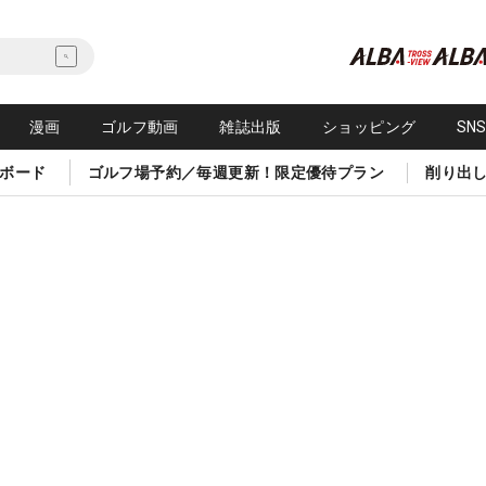
漫画
ゴルフ動画
雑誌出版
ショッピング
SN
ボード
ゴルフ場予約／毎週更新！限定優待プラン
削り出