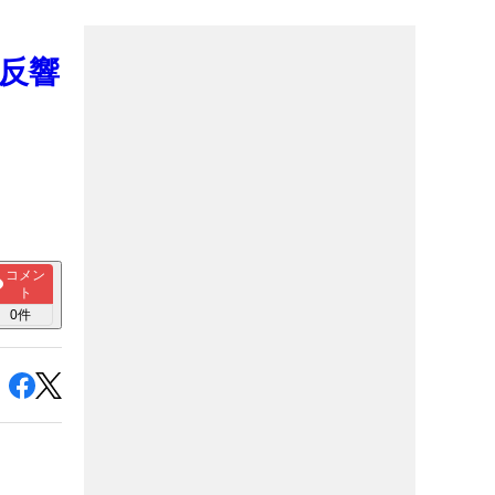
反響
コメン
ト
0
件