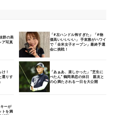
「#左ハンドル怖すぎた」「#物
抜群の美
価高いいいいい」 手束雅がハワイ
レア写真
で「全米女子オープン」最終予選
会に挑戦！
らけ！
「あぁあ、楽しかった」“芝生に
た選りす
ぺたん” 鶴岡果恋の休日 親友と
」
の心満たされる一日を大公開
ーキーが
ットを満