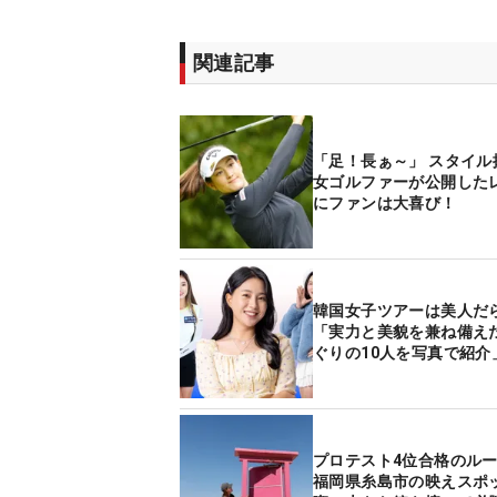
関連記事
「足！長ぁ～」 スタイル
女ゴルファーが公開した
にファンは大喜び！
韓国女子ツアーは美人だ
「実力と美貌を兼ね備え
ぐりの10人を写真で紹介
プロテスト4位合格のル
福岡県糸島市の映えスポ