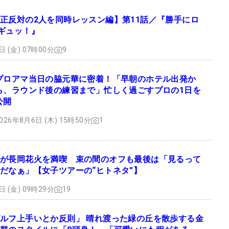
正反対の2人を同時レッスン編】第11話／『勝手にロ
ギュッ！』
日 (金) 07時00分
9
プロアマ当日の脇元華に密着！「早朝のホテル出発か
ら、ラウンド後の練習まで」忙しく過ごすプロの1日を
公開
026年8月6日 (木) 15時50分
1
が長岡花火を満喫 束の間のオフも最後は「見るって
だなぁ」【女子ツアーの“ヒトネタ”】
日 (金) 09時29分
19
ルフ上手いとか反則」 晴れ渡った緑の丘を散歩する金