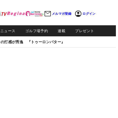
メルマガ登録
ログイン
Sニュース
ゴルフ場予約
連載
プレゼント
しの打感が秀逸 『トゥーロンパター』