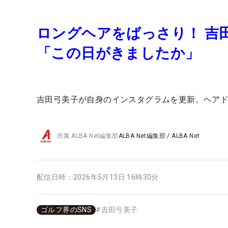
ロングヘアをばっさり！ 吉
「この日がきましたか」
吉田弓美子が自身のインスタグラムを更新。ヘア
所属
ALBA Net編集部
ALBA Net編集部
/
ALBA Net
配信日時：
2026年5月13日 16時30分
ゴルフ界のSNS
#
吉田弓美子