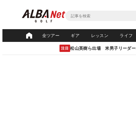
全ツアー
ギア
レッスン
ライフ
松山英樹ら出場 米男子リーダー
注目