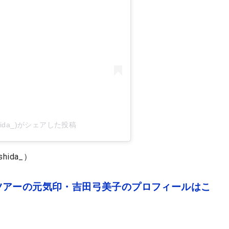
shida_)がシェアした投稿
hida_）
ツアーの元気印・吉田弓美子のプロフィールはこ