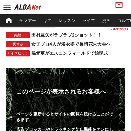
全ツアー
ギア
レッスン
ライフ
漫画
ゴルフ
メルマガ登録
田村亜矢がラブラブ2ショット！！
結婚
女子プロ4人が浴衣姿で長岡花火大会へ
夏休み
脇元華がエスコンフィールドで始球式
ナイスピッチ
このページが表示されるお客様へ
ページを更新するとサイトの閲覧を続けることがで
きます。
広告ブロッカーやトラッキング防止機能をオンにし