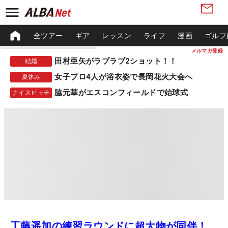
全ツアー
ギア
レッスン
ライフ
漫画
ゴルフ
メルマガ登録
田村亜矢がラブラブ2ショット！！
結婚
女子プロ4人が浴衣姿で長岡花火大会へ
夏休み
脇元華がエスコンフィールドで始球式
ナイスピッチ
工藤遥加の練習ラウンドに超大物が同伴！