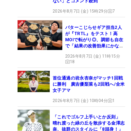
ない」とコメント殺到
2026年8月7日 (金) 15時29分
7
パターこじらせギア担当2人
が『TRTL』をテスト！高
MOIで転がり◎、調節も自在
で「結果の改善効果にかなり
の意外性」
2026年8月7日 (金) 11時15分
18
首位通過の岩永杏奈がマッチ1回戦
に勝利 廣吉優梨菜も2回戦へ/全米
女子アマ
2026年8月7日 (金) 10時04分
1
「これでゴルフ上手いとか反則」
晴れ渡った緑の丘を散歩する金澤志
奈、抜群のスタイルに「8頭身！」