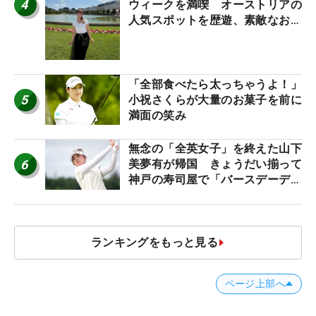
4
ウィークを満喫 オーストリアの
人気スポットを歴遊、素敵なお土
産もゲット！
「全部食べたら太っちゃうよ！」
5
小祝さくらが大量のお菓子を前に
満面の笑み
無念の「全英女子」を終えた山下
6
美夢有が帰国 きょうだい揃って
神戸の寿司屋で「バースデーディ
ナー？」
ランキングをもっと見る
ページ上部へ