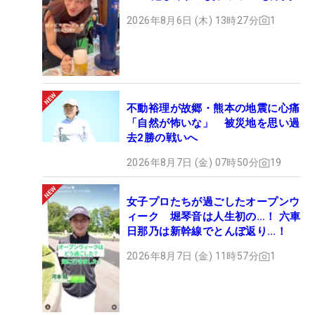
2026年8月6日 (木) 13時27分
1
不動裕理が故郷・熊本の地震に心痛
「自然が怖いな」 被災地を思い過
去2勝の戦いへ
2026年8月7日 (金) 07時50分
19
女子プロたちが過ごしたオープンウ
ィーク 堀琴音は人生初の…！ 六車
日那乃は新幹線でとんぼ返り…！
2026年8月7日 (金) 11時57分
1