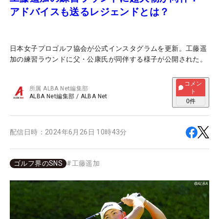
アドバイスも送るレジェンドとは？
日本女子プロゴルフ協会が公式インスタグラムを更新。工藤遥
加の練習ラウンドに父・公康氏が同伴する様子が公開された。
コメン
所属
ALBA Net編集部
ト
ALBA Net編集部
/
ALBA Net
0
件
配信日時：
2024年6月26日 10時43分
ゴルフ界のSNS
#
工藤遥加