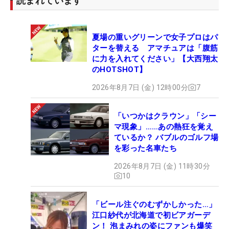
読まれています
夏場の重いグリーンで女子プロはパ
ターを替える アマチュアは「腹筋
に力を入れてください」【大西翔太
のHOTSHOT】
2026年8月7日 (金) 12時00分
7
「いつかはクラウン」「シー
マ現象」……あの熱狂を覚え
ているか？ バブルのゴルフ場
を彩った名車たち
2026年8月7日 (金) 11時30分
10
「ビール注ぐのむずかしかった…」
江口紗代が北海道で初ビアガーデ
ン！ 泡まみれの姿にファンも爆笑