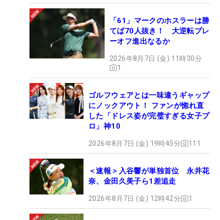
「61」マークのホスラーは勝
てば70人抜き！ 大逆転プレ
ーオフ進出なるか
2026年8月7日 (金) 11時30分
1
ゴルフウェアとは一味違うギャップ
にノックアウト！ ファンが惚れ直
した「ドレス姿が完璧すぎる女子プ
ロ」神10
2026年8月7日 (金) 19時45分
111
＜速報＞入谷響が単独首位 永井花
奈、金田久美子ら1差追走
2026年8月7日 (金) 12時42分
1