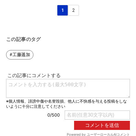
1
2
この記事のタグ
#工藤遥加