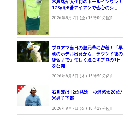
木真緒が人生初のホールインワン！
173yを5番アイアンで会心のショッ
ト
2026年8月7日 (金) 16時00分
1
プロアマ当日の脇元華に密着！「早
朝のホテル出発から、ラウンド後の
練習まで」忙しく過ごすプロの1日
を公開
2026年8月6日 (木) 15時50分
1
石川遼は12位発進 杉浦悠太20位/
米男子下部
2026年8月7日 (金) 10時29分
1