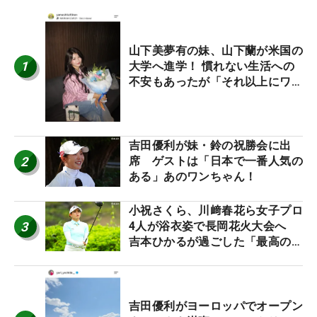
山下美夢有の妹、山下蘭が米国の
1
大学へ進学！ 慣れない生活への
不安もあったが「それ以上にワク
ワクしています」
吉田優利が妹・鈴の祝勝会に出
2
席 ゲストは「日本で一番人気の
ある」あのワンちゃん！
小祝さくら、川﨑春花ら女子プロ
3
4人が浴衣姿で長岡花火大会へ
吉本ひかるが過ごした「最高の夏
休み！」
吉田優利がヨーロッパでオープン