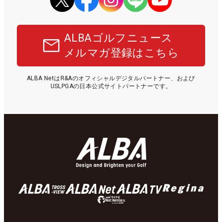
ALBAゴルフニュース
メルマガ登録はこちら
ALBA NetはR&Aのオフィシャルデジタルパートナー、および
USLPGAの日本公式サイトパートナーです。