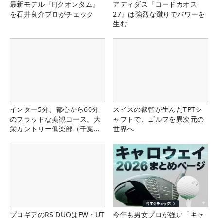
最新モデル『FJクオンタム』
アディダス『コードカオス
を石井良介プロがチェック
27』は強烈な蹴りでパワーを
生む
インター5分、都心から60分
スイスの叡智が生んだTPTシ
のフラットな美観コース。大
ャフトで、ゴルフを異次元の
栄カントリー俱楽部（千葉
世界へ
県）
プロギアのRS DUOはFW・UT
今年も男女プロが強い「キャ