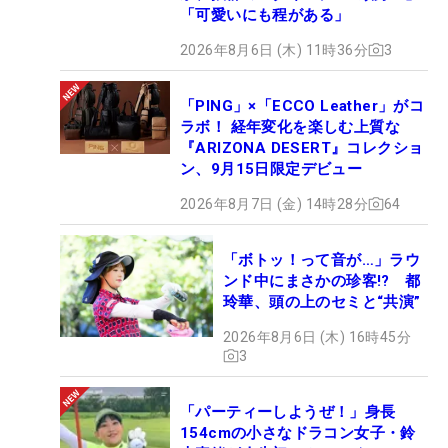
「可愛いにも程がある」
2026年8月6日 (木) 11時36分
3
「PING」×「ECCO Leather」がコ
ラボ！ 経年変化を楽しむ上質な
『ARIZONA DESERT』コレクショ
ン、9月15日限定デビュー
2026年8月7日 (金) 14時28分
64
「ボトッ！って音が…」ラウ
ンド中にまさかの珍客!? 都
玲華、頭の上のセミと“共演”
2026年8月6日 (木) 16時45分
3
「パーティーしようぜ！」身長
154cmの小さなドラコン女子・鈴