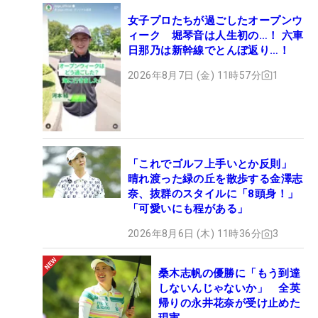
女子プロたちが過ごしたオープンウ
ィーク 堀琴音は人生初の…！ 六車
日那乃は新幹線でとんぼ返り…！
2026年8月7日 (金) 11時57分
1
「これでゴルフ上手いとか反則」
晴れ渡った緑の丘を散歩する金澤志
奈、抜群のスタイルに「8頭身！」
「可愛いにも程がある」
2026年8月6日 (木) 11時36分
3
桑木志帆の優勝に「もう到達
しないんじゃないか」 全英
帰りの永井花奈が受け止めた