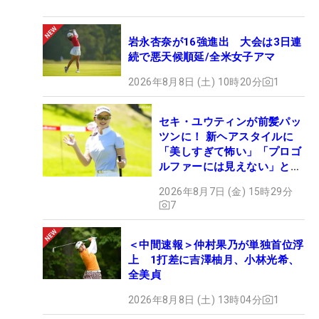
岩永杏奈が16強進出 大会は3日連
続で悪天候順延/全米女子アマ
2026年8月8日 (土) 10時20分
1
セキ・ユウティンが前髪パッ
ツンに！ 新ヘアスタイルに
「美しすぎて怖い」「プロゴ
ルファーには見えない」とコ
メント殺到
2026年8月7日 (金) 15時29分
7
＜中間速報＞仲村果乃が単独首位浮
上 1打差に吉澤柚月、小林光希、
全美貞
2026年8月8日 (土) 13時04分
1