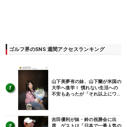
ゴルフ界のSNS 週間アクセスランキング
山下美夢有の妹、山下蘭が米国の
1
大学へ進学！ 慣れない生活への
不安もあったが「それ以上にワク
ワクしています」
吉田優利が妹・鈴の祝勝会に出
2
席 ゲストは「日本で一番人気の