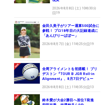
現実
2026年8月8日 (土) 10時30分
19
金田久美子がツアー通算500試合に
参戦！ プロ18年目の大記録達成に
「あんびりーばぼー」
2026年8月7日 (金) 11時25分
19
全周アライメントを初搭載！ ブリ
ヂストン『TOUR B JGR Roll-in
Alignment』、8月7日デビュー
2026年8月8日 (土) 11時35分
13
鈴木愛が大会2勝目へ首位T発進