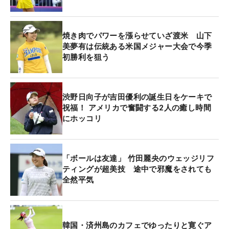
焼き肉でパワーを漲らせていざ渡米 山下
美夢有は伝統ある米国メジャー大会で今季
初勝利を狙う
渋野日向子が吉田優利の誕生日をケーキで
祝福！ アメリカで奮闘する2人の癒し時間
にホッコリ
「ボールは友達」 竹田麗央のウェッジリフ
ティングが超美技 途中で邪魔をされても
全然平気
韓国・済州島のカフェでゆったりと寛ぐア