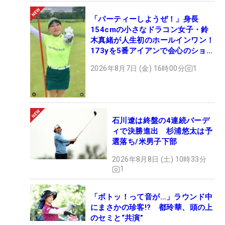
「パーティーしようぜ！」身長
154cmの小さなドラコン女子・鈴
木真緒が人生初のホールインワン！
173yを5番アイアンで会心のショッ
ト
2026年8月7日 (金) 16時00分
1
石川遼は終盤の4連続バーデ
ィで決勝進出 杉浦悠太は予
選落ち/米男子下部
2026年8月8日 (土) 10時33分
1
「ボトッ！って音が…」ラウンド中
にまさかの珍客!? 都玲華、頭の上
のセミと“共演”