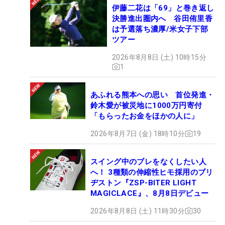
伊藤二花は「69」と巻き返し
決勝進出圏内へ 谷田侑里香
は予選落ち濃厚/米女子下部
ツアー
2026年8月8日 (土) 10時15分
1
あふれる熊本への思い 首位発進・
鈴木愛が被災地に1000万円寄付
「もらったお金をほかの人に」
2026年8月7日 (金) 18時10分
19
スイング中のブレをなくしたい人
へ！ 3種類の伸縮性ヒモ採用のブリ
ヂストン『ZSP-BITER LIGHT
MAGICLACE』、8月8日デビュー
2026年8月8日 (土) 11時30分
30