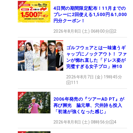
4日間の期間限定配布！11月までの
プレーに2回使える1,500円＆1,000
円分クーポン！
2026年8月8日 (土) 06時00分
2
ゴルフウェアとは一味違うギ
ャップにノックアウト！ ファ
ンが惚れ直した「ドレス姿が
完璧すぎる女子プロ」神10
2026年8月7日 (金) 19時45分
111
2006年発売の『ツアーAD PT』が
再び脚光 脇元華、穴井詩も投入
「初速が強くなった感じ」
2026年8月8日 (土) 08時56分
4