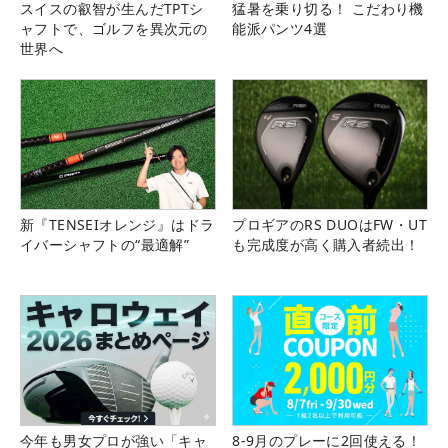
スイスの叡智が生んだTPTシ
猛暑を乗り切る！ こだわり機
ャフトで、ゴルフを異次元の
能派パンツ4選
世界へ
新『TENSEIオレンジ』はドラ
プロギアのRS DUOはFW・UT
イバーシャフトの“最適解”
も完成度が高く購入者続出！
今年も男女プロが強い「キャ
8-9月のプレーに2回使える！