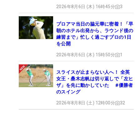
2026年8月6日 (木) 16時45分
3
プロアマ当日の脇元華に密着！「早
朝のホテル出発から、ラウンド後の
練習まで」忙しく過ごすプロの1日
を公開
2026年8月6日 (木) 15時50分
1
スライスが止まらない人へ！ 全英
女王・桑木志帆は切り返しで「左ヒ
ザ」を先に動かしていた #優勝者
のスイング
2026年8月8日 (土) 12時00分
32