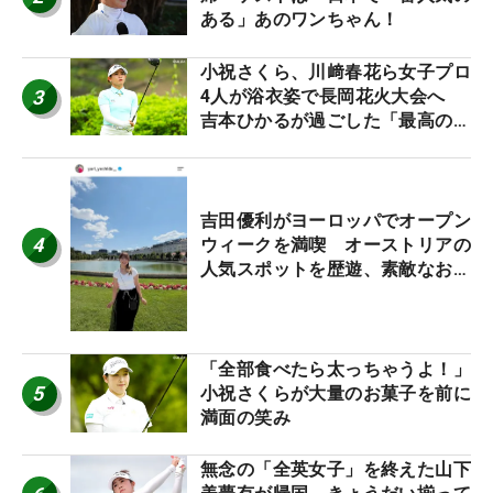
ある」あのワンちゃん！
小祝さくら、川﨑春花ら女子プロ
3
4人が浴衣姿で長岡花火大会へ
吉本ひかるが過ごした「最高の夏
休み！」
吉田優利がヨーロッパでオープン
4
ウィークを満喫 オーストリアの
人気スポットを歴遊、素敵なお土
産もゲット！
「全部食べたら太っちゃうよ！」
5
小祝さくらが大量のお菓子を前に
満面の笑み
無念の「全英女子」を終えた山下