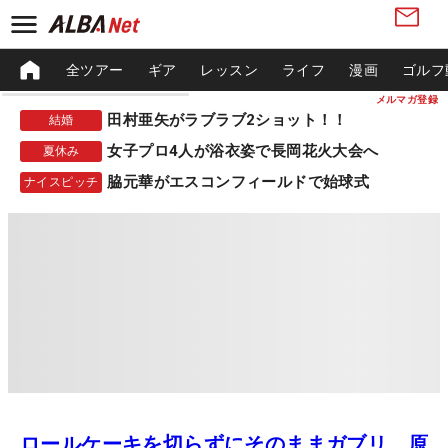
全ツアー
ギア
レッスン
ライフ
漫画
ゴルフ
メルマガ登録
田村亜矢がラブラブ2ショット！！
結婚
女子プロ4人が浴衣姿で長岡花火大会へ
夏休み
脇元華がエスコンフィールドで始球式
ナイスピッチ
ロールケーキを切らずにそのままガブリ 原