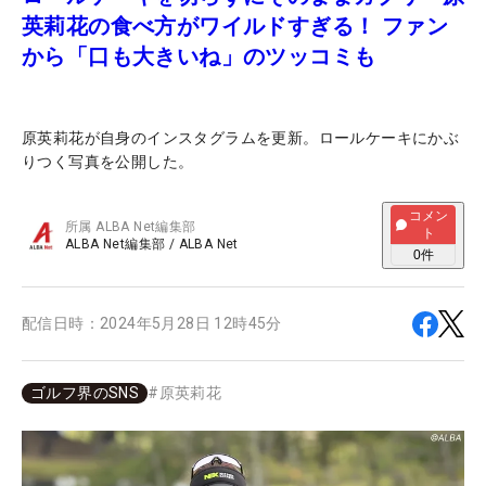
英莉花の食べ方がワイルドすぎる！ ファン
から「口も大きいね」のツッコミも
原英莉花が自身のインスタグラムを更新。ロールケーキにかぶ
りつく写真を公開した。
コメン
所属
ALBA Net編集部
ト
ALBA Net編集部
/
ALBA Net
0
件
配信日時：
2024年5月28日 12時45分
ゴルフ界のSNS
#
原英莉花