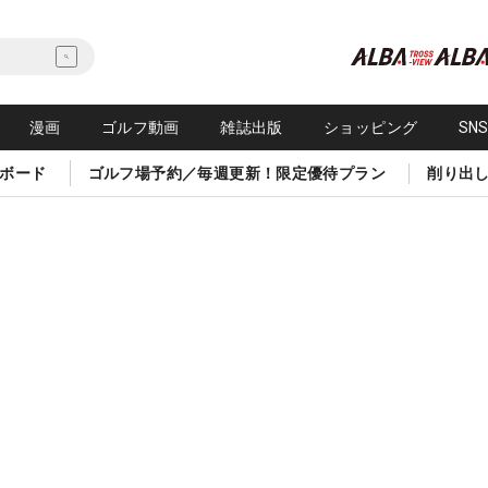
漫画
ゴルフ動画
雑誌出版
ショッピング
SN
ボード
ゴルフ場予約／毎週更新！限定優待プラン
削り出