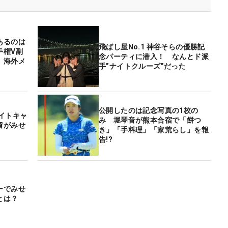
あるのは
飛ばし屋No.1 神谷そらの優勝記
手権V副
念パーティに潜入！ なんとド派
、海外メ
手”ナイトクルーズ”だった
公開したのは記念写真の1枚の
イトキャ
み 堀琴音が熊本合宿で「餅つ
留がみせ
き」「手料理」「家荒らし」を報
告!?
ーでみせ
とは？