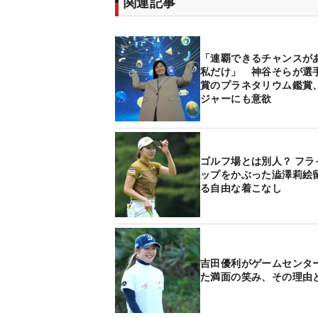
関連記事
「連覇できるチャンスが
私だけ」 神谷そらが選
賞のプラネタリウム鑑賞
ジャーにも意欲
ゴルフ場とは別人？ フラ
ップをかぶった澁澤莉絵
る自由な着こなし
吉田優利がゲームセンタ
た満面の笑み、その理由