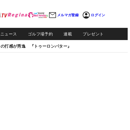
メルマガ登録
ログイン
Sニュース
ゴルフ場予約
連載
プレゼント
しの打感が秀逸 『トゥーロンパター』