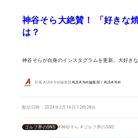
神谷そら大絶賛！ 「好きな
は？
神谷そらが自身のインスタグラムを更新。大好き
所属
ALBA Net編集部
ALBA Net編集部
/
ALBA Net
配信日時：
2024年2月16日 12時28分
ゴルフ界のSNS
#
神谷そら
#
ゴルフ界のSNS