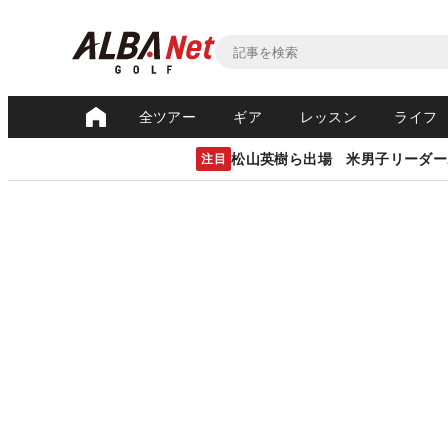
全ツアー
ギア
レッスン
ライフ
松山英樹ら出場 米男子リーダー
注目