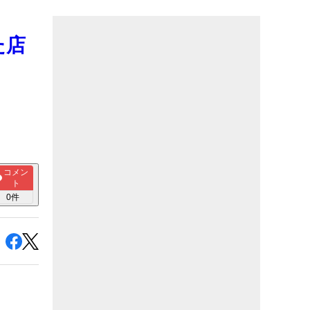
た店
コメン
ト
0
件