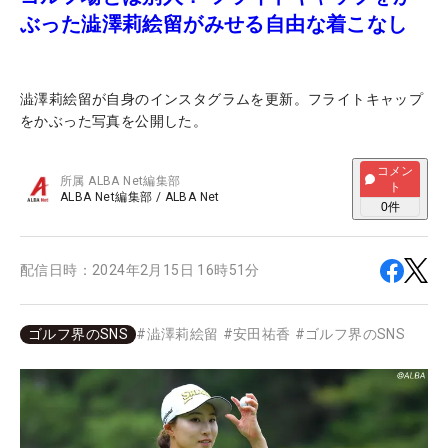
ぶった澁澤莉絵留がみせる自由な着こなし
澁澤莉絵留が自身のインスタグラムを更新。フライトキャップ
をかぶった写真を公開した。
コメン
所属
ALBA Net編集部
ト
ALBA Net編集部
/
ALBA Net
0
件
配信日時：
2024年2月15日 16時51分
ゴルフ界のSNS
#
澁澤莉絵留
#
安田祐香
#
ゴルフ界のSNS