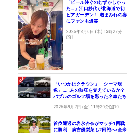
「ビール注ぐのむずかしかっ
た…」江口紗代が北海道で初
ビアガーデン！ 泡まみれの姿
にファンも爆笑
2026年8月6日 (木) 13時27分
1
「いつかはクラウン」「シーマ現
象」……あの熱狂を覚えているか？
バブルのゴルフ場を彩った名車たち
2026年8月7日 (金) 11時30分
10
首位通過の岩永杏奈がマッチ1回戦
に勝利 廣吉優梨菜も2回戦へ/全米