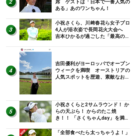
2
席 ゲストは「日本で一番人気の
ある」あのワンちゃん！
小祝さくら、川﨑春花ら女子プロ
3
4人が浴衣姿で長岡花火大会へ
吉本ひかるが過ごした「最高の夏
休み！」
吉田優利がヨーロッパでオープン
4
ウィークを満喫 オーストリアの
人気スポットを歴遊、素敵なお土
産もゲット！
小祝さくらと2サムラウンド！ か
5
らの天ぷら！ からのたこ焼
き！！ 「さくちゃんday」を満喫
した吉本ひかるの福岡遠征最終日
「全部食べたら太っちゃうよ！」