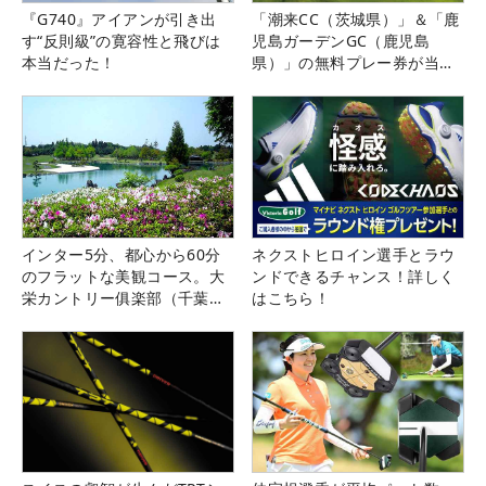
『G740』アイアンが引き出
「潮来CC（茨城県）」＆「鹿
す“反則級”の寛容性と飛びは
児島ガーデンGC（鹿児島
本当だった！
県）」の無料プレー券が当た
る！！
インター5分、都心から60分
ネクストヒロイン選手とラウ
のフラットな美観コース。大
ンドできるチャンス！詳しく
栄カントリー俱楽部（千葉
はこちら！
県）