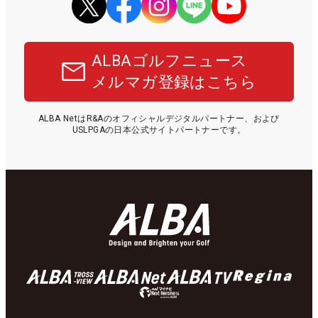
ALBAゴルフニュース
メルマガ登録はこちら
ALBA NetはR&Aのオフィシャルデジタルパートナー、および
USLPGAの日本公式サイトパートナーです。