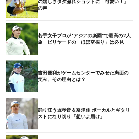
の嬉しさダダ漏れショットに「可愛い！」
の声
若手女子プロが“アジアの楽園”で最高の2人
旅 ビリヤードの「ほぼ空振り」は必見
吉田優利がゲームセンターでみせた満面の
笑み、その理由とは？
踊り狂う堀琴音＆奈津佳 ボーカルとギタリ
ストになり切り「想いよ届け」