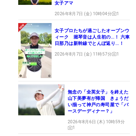
女子アマ
2026年8月7日 (金) 10時04分
1
女子プロたちが過ごしたオープンウ
ィーク 堀琴音は人生初の…！ 六車
日那乃は新幹線でとんぼ返り…！
2026年8月7日 (金) 11時57分
1
無念の「全英女子」を終えた
山下美夢有が帰国 きょうだ
い揃って神戸の寿司屋で「バ
ースデーディナー？」
2026年8月6日 (木) 10時59分
1