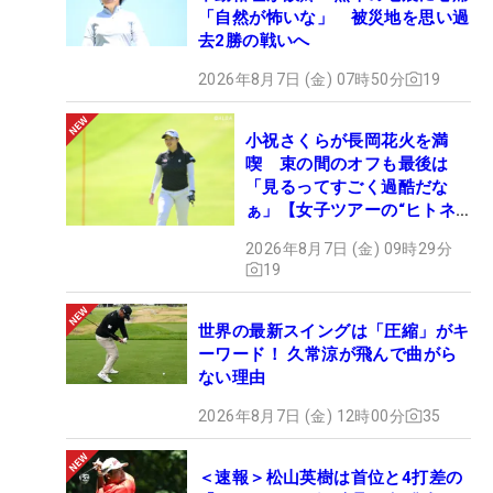
「自然が怖いな」 被災地を思い過
去2勝の戦いへ
2026年8月7日 (金) 07時50分
19
小祝さくらが長岡花火を満
喫 束の間のオフも最後は
「見るってすごく過酷だな
ぁ」【女子ツアーの“ヒトネ
タ”】
2026年8月7日 (金) 09時29分
19
世界の最新スイングは「圧縮」がキ
ーワード！ 久常涼が飛んで曲がら
ない理由
2026年8月7日 (金) 12時00分
35
＜速報＞松山英樹は首位と4打差の