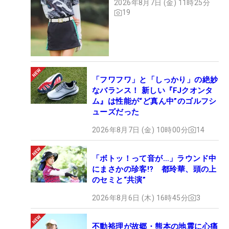
2026年8月7日 (金) 11時25分
19
「フワフワ」と「しっかり」の絶妙
なバランス！ 新しい『FJクオンタ
ム』は性能が“ど真ん中”のゴルフシ
ューズだった
2026年8月7日 (金) 10時00分
14
「ボトッ！って音が…」ラウンド中
にまさかの珍客!? 都玲華、頭の上
のセミと“共演”
2026年8月6日 (木) 16時45分
3
不動裕理が故郷・熊本の地震に心痛