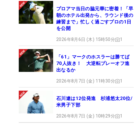
プロアマ当日の脇元華に密着！「早
朝のホテル出発から、ラウンド後の
練習まで」忙しく過ごすプロの1日
を公開
2026年8月6日 (木) 15時50分
1
「61」マークのホスラーは勝てば
70人抜き！ 大逆転プレーオフ進
出なるか
2026年8月7日 (金) 11時30分
1
石川遼は12位発進 杉浦悠太20位/
米男子下部
2026年8月7日 (金) 10時29分
1