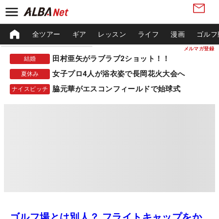
全ツアー
ギア
レッスン
ライフ
漫画
ゴルフ
メルマガ登録
田村亜矢がラブラブ2ショット！！
結婚
女子プロ4人が浴衣姿で長岡花火大会へ
夏休み
脇元華がエスコンフィールドで始球式
ナイスピッチ
ゴルフ場とは別人？ フライトキャップをか