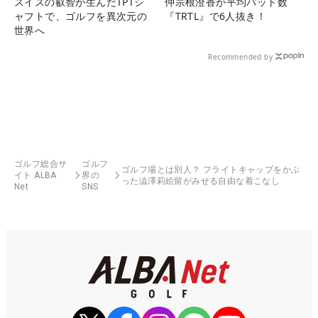
スイスの叡智が生んだTPTシ
仲宗根澄香が平均パット数
ャフトで、ゴルフを異次元の
『TRTL』で6人抜き！
世界へ
Recommended by
ゴルフ総合サ
ゴルフ
ゴルフ場とは別人？ フライトキャップをかぶ
イト ALBA
界の
った澁澤莉絵留がみせる自由な着こなし
Net
SNS