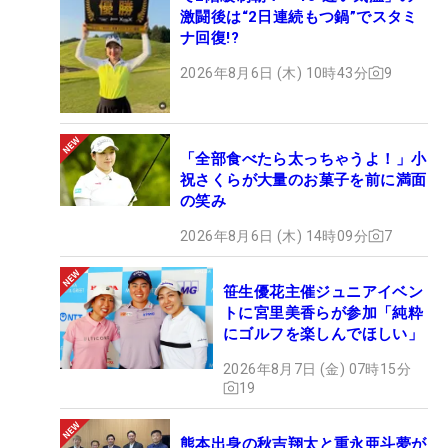
激闘後は“2日連続もつ鍋”でスタミ
ナ回復!?
2026年8月6日 (木) 10時43分
9
「全部食べたら太っちゃうよ！」小
祝さくらが大量のお菓子を前に満面
の笑み
2026年8月6日 (木) 14時09分
7
笹生優花主催ジュニアイベン
トに宮里美香らが参加「純粋
にゴルフを楽しんでほしい」
2026年8月7日 (金) 07時15分
19
熊本出身の秋吉翔太と重永亜斗夢が