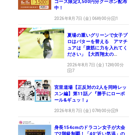
コース限定3,500円分クーポン配布
中！
2026年8月7日 (金) 06時00分
1
夏場の重いグリーンで女子プ
ロはパターを替える アマチ
ュアは「腹筋に力を入れてく
ださい」【大西翔太の
HOTSHOT】
2026年8月7日 (金) 12時00分
7
宮里道場【正反対の2人を同時レッ
スン編】第11話／『勝手にローボ
ール&ギュッ！』
2026年8月7日 (金) 07時00分
9
身長154cmのドラコン女子が大会
で2階級制覇！「40°近い気温」の