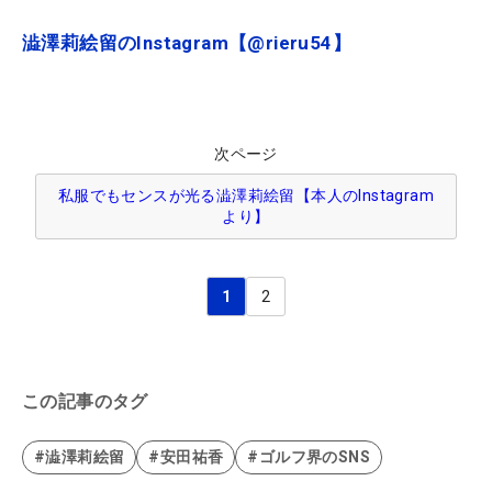
澁澤莉絵留のInstagram【@rieru54】
次ページ
私服でもセンスが光る澁澤莉絵留【本人のInstagram
より】
1
2
この記事のタグ
#澁澤莉絵留
#安田祐香
#ゴルフ界のSNS