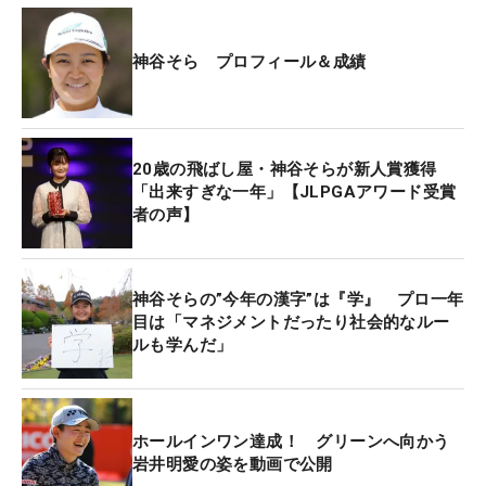
神谷そら プロフィール＆成績
20歳の飛ばし屋・神谷そらが新人賞獲得
「出来すぎな一年」【JLPGAアワード受賞
者の声】
神谷そらの”今年の漢字”は『学』 プロ一年
目は「マネジメントだったり社会的なルー
ルも学んだ」
ホールインワン達成！ グリーンへ向かう
岩井明愛の姿を動画で公開