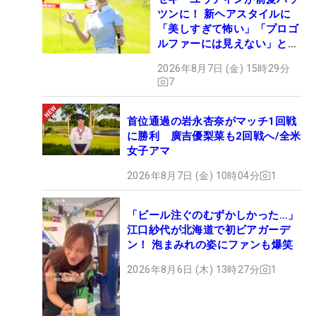
ツンに！ 新ヘアスタイルに
「美しすぎて怖い」「プロゴ
ルファーには見えない」とコ
メント殺到
2026年8月7日 (金) 15時29分
7
首位通過の岩永杏奈がマッチ1回戦
に勝利 廣吉優梨菜も2回戦へ/全米
女子アマ
2026年8月7日 (金) 10時04分
1
「ビール注ぐのむずかしかった…」
江口紗代が北海道で初ビアガーデ
ン！ 泡まみれの姿にファンも爆笑
2026年8月6日 (木) 13時27分
1