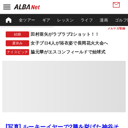
全ツアー
ギア
レッスン
ライフ
漫画
ゴルフ
メルマガ登録
田村亜矢がラブラブ2ショット！！
結婚
女子プロ4人が浴衣姿で長岡花火大会へ
夏休み
脇元華がエスコンフィールドで始球式
ナイスピッチ
[写真] ルーキーイヤーで2勝を挙げた神谷そ