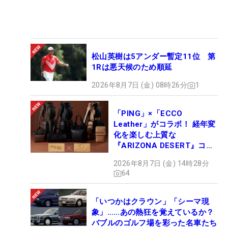
松山英樹は5アンダー暫定11位 第
1Rは悪天候のため順延
2026年8月7日 (金) 08時26分
1
「PING」×「ECCO
Leather」がコラボ！ 経年変
化を楽しむ上質な
『ARIZONA DESERT』コレ
クション、9月15日限定デビ
2026年8月7日 (金) 14時28分
ュー
64
「いつかはクラウン」「シーマ現
象」……あの熱狂を覚えているか？
バブルのゴルフ場を彩った名車たち