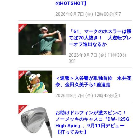
のHOTSHOT】
2026年8月7日 (金) 12時00分
7
「61」マークのホスラーは勝
てば70人抜き！ 大逆転プレ
ーオフ進出なるか
2026年8月7日 (金) 11時30分
1
＜速報＞入谷響が単独首位 永井花
奈、金田久美子ら1差追走
2026年8月7日 (金) 12時42分
1
お助けドルフィンが激スピンに！
ノーメッキのキャスコ『DW-125G
High Spin』、9月11日デビュー
【打ってみた】