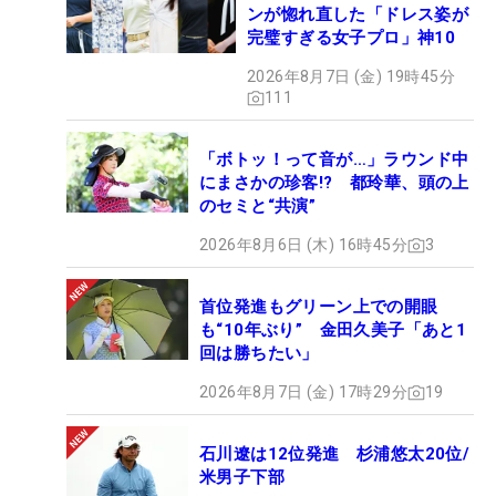
ンが惚れ直した「ドレス姿が
完璧すぎる女子プロ」神10
2026年8月7日 (金) 19時45分
111
「ボトッ！って音が…」ラウンド中
にまさかの珍客!? 都玲華、頭の上
のセミと“共演”
2026年8月6日 (木) 16時45分
3
首位発進もグリーン上での開眼
も“10年ぶり” 金田久美子「あと1
回は勝ちたい」
2026年8月7日 (金) 17時29分
19
石川遼は12位発進 杉浦悠太20位/
米男子下部