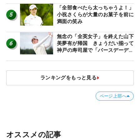
「全部食べたら太っちゃうよ！」
5
小祝さくらが大量のお菓子を前に
満面の笑み
無念の「全英女子」を終えた山下
6
美夢有が帰国 きょうだい揃って
神戸の寿司屋で「バースデーディ
ナー？」
ランキングをもっと見る
ページ上部へ
オススメの記事