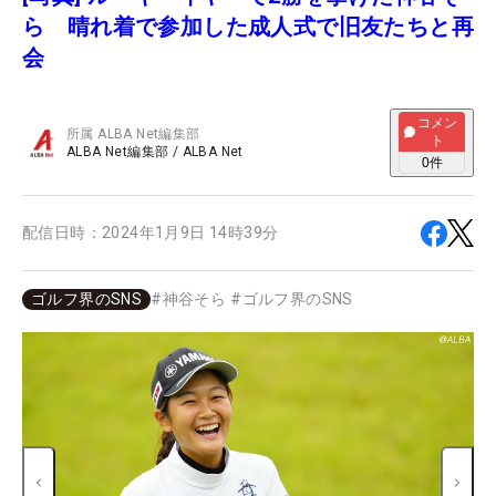
ら 晴れ着で参加した成人式で旧友たちと再
会
コメン
所属
ALBA Net編集部
ト
ALBA Net編集部
/
ALBA Net
0
件
配信日時：
2024年1月9日 14時39分
ゴルフ界のSNS
#
神谷そら
#
ゴルフ界のSNS