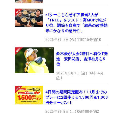
パターこじらせギア担当2人が
『TRTL』をテスト！高MOIで転が
り◎、調節も自在で「結果の改善効
果にかなりの意外性」
2026年8月7日 (金) 11時15分
18
鈴木愛が大会2勝目へ首位T発
進 安田祐香、吉澤柚月ら5
位
2026年8月7日 (金) 16時14分
1
4日間の期間限定配布！11月までの
プレーに2回使える1,500円＆1,000
円分クーポン！
2026年8月8日 (土) 06時00分
2