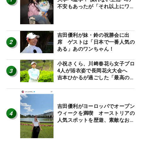
不安もあったが「それ以上にワク
ワクしています」
吉田優利が妹・鈴の祝勝会に出
2
席 ゲストは「日本で一番人気の
ある」あのワンちゃん！
小祝さくら、川﨑春花ら女子プロ
3
4人が浴衣姿で長岡花火大会へ
吉本ひかるが過ごした「最高の夏
休み！」
吉田優利がヨーロッパでオープン
4
ウィークを満喫 オーストリアの
人気スポットを歴遊、素敵なお土
産もゲット！