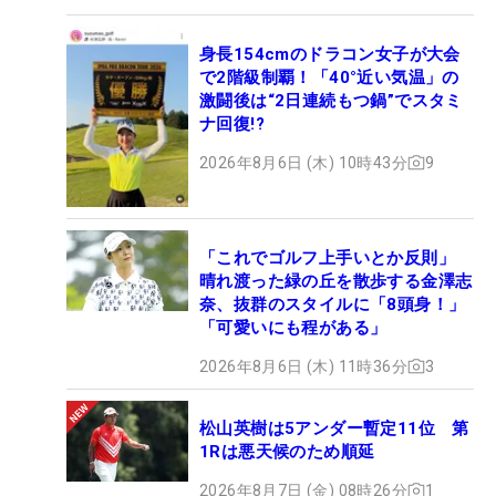
身長154cmのドラコン女子が大会
で2階級制覇！「40°近い気温」の
激闘後は“2日連続もつ鍋”でスタミ
ナ回復!?
2026年8月6日 (木) 10時43分
9
「これでゴルフ上手いとか反則」
晴れ渡った緑の丘を散歩する金澤志
奈、抜群のスタイルに「8頭身！」
「可愛いにも程がある」
2026年8月6日 (木) 11時36分
3
松山英樹は5アンダー暫定11位 第
1Rは悪天候のため順延
2026年8月7日 (金) 08時26分
1