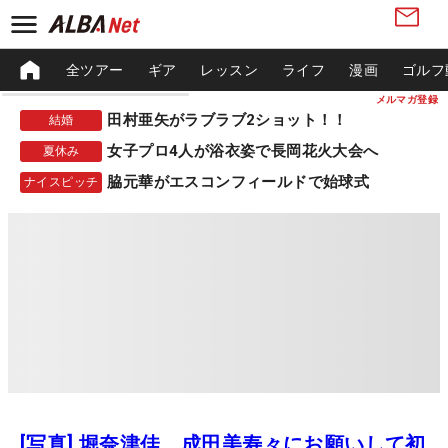
全ツアー
ギア
レッスン
ライフ
漫画
ゴルフ
メルマガ登録
田村亜矢がラブラブ2ショット！！
結婚
女子プロ4人が浴衣姿で長岡花火大会へ
夏休み
脇元華がエスコンフィールドで始球式
ナイスピッチ
[写真] 堀奈津佳、成田美寿々にお願いして初