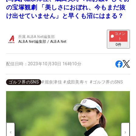
の宝塚観劇 「美しさにおぼれ、今もまだ抜
け出せていません」と早くも沼にはまる？
コメン
所属
ALBA Net編集部
ト
ALBA Net編集部
/
ALBA Net
0
件
配信日時：
2023年10月30日 16時10分
ゴルフ界のSNS
#
堀奈津佳
#
成田美寿々
#
ゴルフ界のSNS