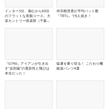
インター5分、都心から60分
仲宗根澄香が平均パット数
のフラットな美観コース。大
『TRTL』で6人抜き！
栄カントリー俱楽部（千葉
県）
『G740』アイアンが引き出
猛暑を乗り切る！ こだわり機
す“反則級”の寛容性と飛びは
能派パンツ4選
本当だった！