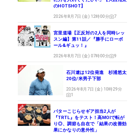
のHOTSHOT】
2026年8月7日 (金) 12時00分
7
宮里道場【正反対の2人を同時レッ
スン編】第11話／『勝手にローボ
ール&ギュッ！』
2026年8月7日 (金) 07時00分
9
石川遼は12位発進 杉浦悠太
20位/米男子下部
2026年8月7日 (金) 10時29分
1
パターこじらせギア担当2人が
『TRTL』をテスト！高MOIで転が
り◎、調節も自在で「結果の改善効
果にかなりの意外性」