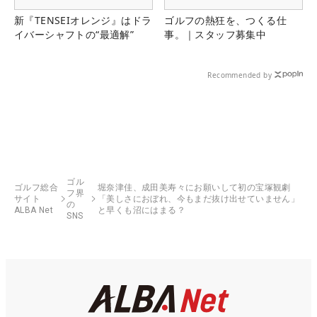
新『TENSEIオレンジ』はドラ
ゴルフの熱狂を、つくる仕
イバーシャフトの“最適解”
事。｜スタッフ募集中
Recommended by
ゴル
ゴルフ総合
堀奈津佳、成田美寿々にお願いして初の宝塚観劇
フ界
サイト
「美しさにおぼれ、今もまだ抜け出せていません」
の
ALBA Net
と早くも沼にはまる？
SNS