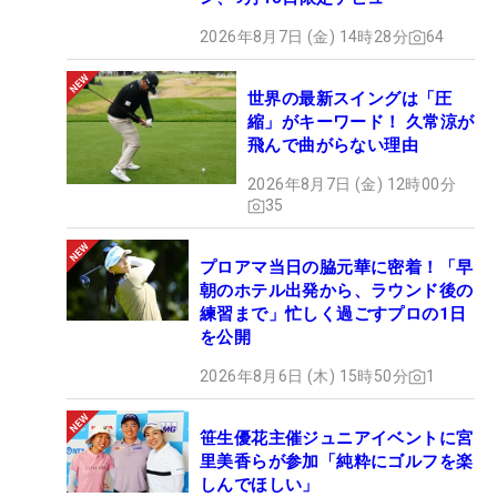
2026年8月7日 (金) 14時28分
64
世界の最新スイングは「圧
縮」がキーワード！ 久常涼が
飛んで曲がらない理由
2026年8月7日 (金) 12時00分
35
プロアマ当日の脇元華に密着！「早
朝のホテル出発から、ラウンド後の
練習まで」忙しく過ごすプロの1日
を公開
2026年8月6日 (木) 15時50分
1
笹生優花主催ジュニアイベントに宮
里美香らが参加「純粋にゴルフを楽
しんでほしい」