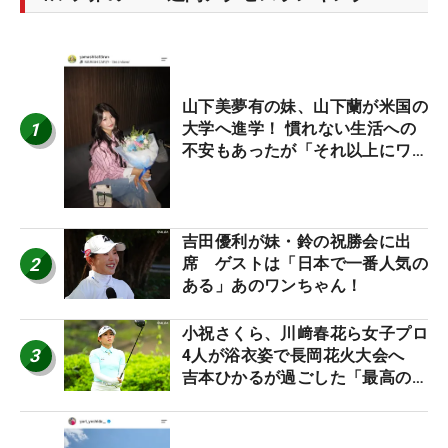
山下美夢有の妹、山下蘭が米国の
1
大学へ進学！ 慣れない生活への
不安もあったが「それ以上にワク
ワクしています」
吉田優利が妹・鈴の祝勝会に出
2
席 ゲストは「日本で一番人気の
ある」あのワンちゃん！
小祝さくら、川﨑春花ら女子プロ
3
4人が浴衣姿で長岡花火大会へ
吉本ひかるが過ごした「最高の夏
休み！」