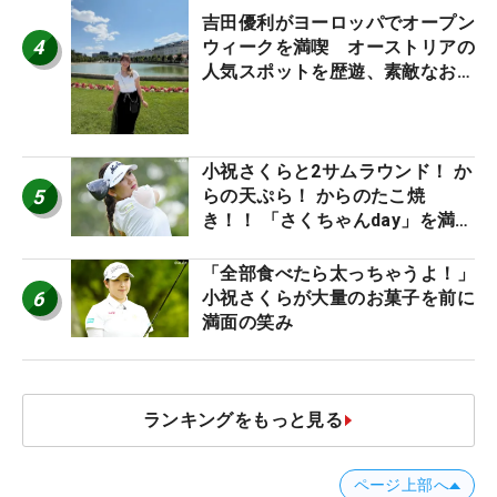
吉田優利がヨーロッパでオープン
4
ウィークを満喫 オーストリアの
人気スポットを歴遊、素敵なお土
産もゲット！
小祝さくらと2サムラウンド！ か
5
らの天ぷら！ からのたこ焼
き！！ 「さくちゃんday」を満喫
した吉本ひかるの福岡遠征最終日
「全部食べたら太っちゃうよ！」
6
小祝さくらが大量のお菓子を前に
満面の笑み
ランキングをもっと見る
ページ上部へ