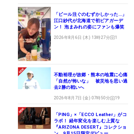
「ビール注ぐのむずかしかった…」
江口紗代が北海道で初ビアガーデ
ン！ 泡まみれの姿にファンも爆笑
2026年8月6日 (木) 13時27分
1
不動裕理が故郷・熊本の地震に心痛
「自然が怖いな」 被災地を思い過
去2勝の戦いへ
2026年8月7日 (金) 07時50分
19
「PING」×「ECCO Leather」がコ
ラボ！ 経年変化を楽しむ上質な
『ARIZONA DESERT』コレクショ
ン、9月15日限定デビュー