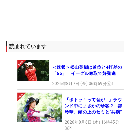
読まれています
＜速報＞松山英樹は首位と4打差の
「65」 イーグル奪取で好発進
2026年8月7日 (金) 06時59分
1
「ボトッ！って音が…」ラウ
ンド中にまさかの珍客!? 都
玲華、頭の上のセミと“共演”
2026年8月6日 (木) 16時45分
3