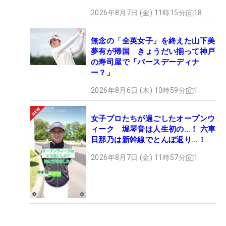
2026年8月7日 (金) 11時15分
18
無念の「全英女子」を終えた山下美
夢有が帰国 きょうだい揃って神戸
の寿司屋で「バースデーディナ
ー？」
2026年8月6日 (木) 10時59分
1
女子プロたちが過ごしたオープンウ
ィーク 堀琴音は人生初の…！ 六車
日那乃は新幹線でとんぼ返り…！
2026年8月7日 (金) 11時57分
1