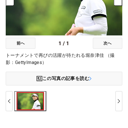
1
/
1
前へ
次へ
トーナメントで再びの活躍が待たれる堀奈津佳 （撮
影：GettyImages）
この写真の記事を読む