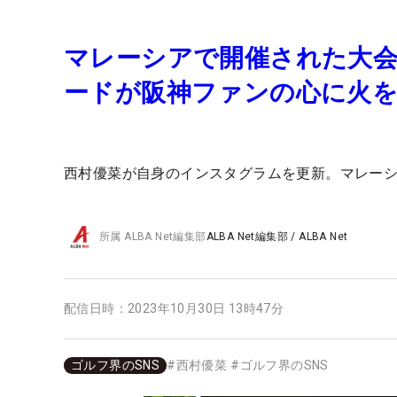
マレーシアで開催された大
ードが阪神ファンの心に火
西村優菜が自身のインスタグラムを更新。マレー
所属
ALBA Net編集部
ALBA Net編集部
/
ALBA Net
配信日時：
2023年10月30日 13時47分
ゴルフ界のSNS
#
西村優菜
#
ゴルフ界のSNS