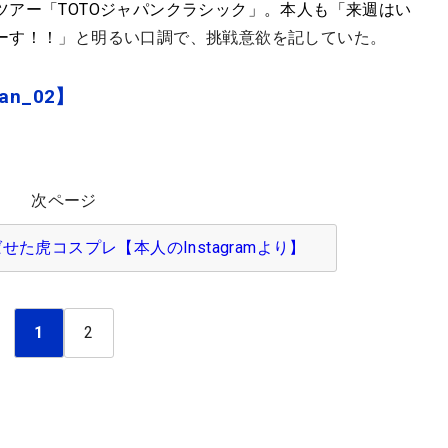
アー「TOTOジャパンクラシック」。本人も「来週はい
ーす！！
」と明るい口調で、挑戦意欲を記していた。
an_02】
次ページ
た虎コスプレ【本人のInstagramより】
1
2