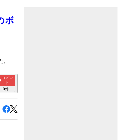
のボ
た。
コメン
ト
0
件