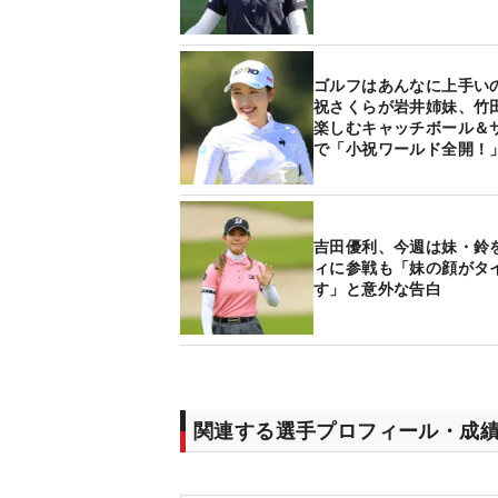
ゴルフはあんなに上手い
祝さくらが岩井姉妹、竹
楽しむキャッチボール＆
で「小祝ワールド全開！
吉田優利、今週は妹・鈴
ィに参戦も「妹の顔がタ
す」と意外な告白
関連する選手プロフィール・成