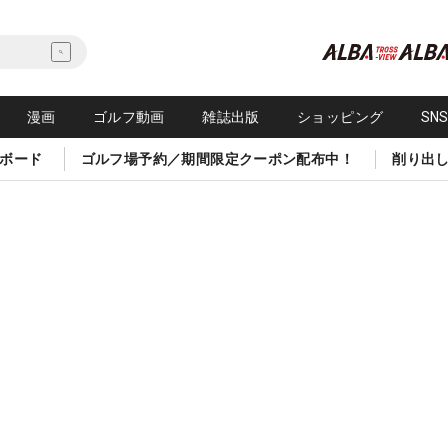
漫画
ゴルフ動画
雑誌出版
ショッピング
SN
ボード
ゴルフ場予約／期間限定クーポン配布中！
削り出