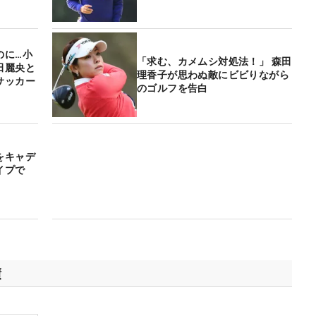
のに…小
「求む、カメムシ対処法！」 森田
田麗央と
理香子が思わぬ敵にビビりながら
サッカー
のゴルフを告白
」
をキャデ
イプで
績