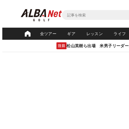
全ツアー
ギア
レッスン
ライフ
松山英樹ら出場 米男子リーダー
注目