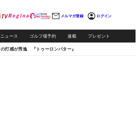
メルマガ登録
ログイン
Sニュース
ゴルフ場予約
連載
プレゼント
しの打感が秀逸 『トゥーロンパター』