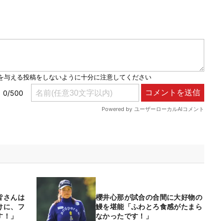
皆さんは
櫻井心那が試合の合間に大好物の
けに、フ
鰻を堪能「ふわとろ食感がたまら
す！」
なかったです！」