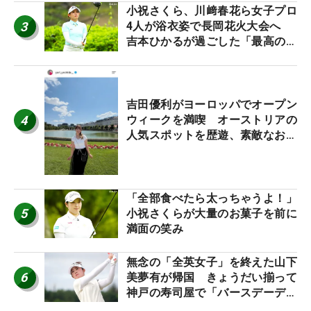
小祝さくら、川﨑春花ら女子プロ
3
4人が浴衣姿で長岡花火大会へ
吉本ひかるが過ごした「最高の夏
休み！」
吉田優利がヨーロッパでオープン
4
ウィークを満喫 オーストリアの
人気スポットを歴遊、素敵なお土
産もゲット！
「全部食べたら太っちゃうよ！」
5
小祝さくらが大量のお菓子を前に
満面の笑み
無念の「全英女子」を終えた山下
6
美夢有が帰国 きょうだい揃って
神戸の寿司屋で「バースデーディ
ナー？」