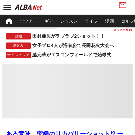
全ツアー
ギア
レッスン
ライフ
漫画
ゴルフ
メルマガ登録
田村亜矢がラブラブ2ショット！！
結婚
女子プロ4人が浴衣姿で長岡花火大会へ
夏休み
脇元華がエスコンフィールドで始球式
ナイスピッチ
ある意味、究極のリカバリーショット!? 一