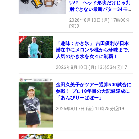
い!? ヘッド形状だけじゃ判
別できない最新パター34モデ
ルの性能早見表を作ってみた
2026年8月10日 (月) 17時08分
#ギアカタログ2026
39
「趣味：かき氷」 吉田優利が日本
滞在中にメロンや桃から珍味まで、
人気のかき氷を次々に制覇！
2026年8月10日 (月) 13時53分
17
金田久美子がツアー通算500試合に
参戦！ プロ18年目の大記録達成に
「あんびりーばぼー」
2026年8月7日 (金) 11時25分
19