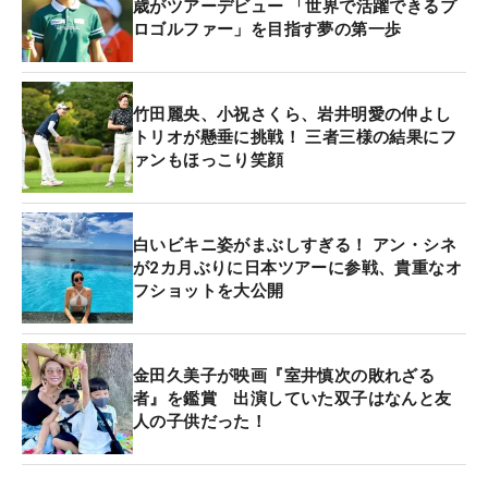
歳がツアーデビュー 「世界で活躍できるプ
ロゴルファー」を目指す夢の第一歩
竹田麗央、小祝さくら、岩井明愛の仲よし
トリオが懸垂に挑戦！ 三者三様の結果にフ
ァンもほっこり笑顔
白いビキニ姿がまぶしすぎる！ アン・シネ
が2カ月ぶりに日本ツアーに参戦、貴重なオ
フショットを大公開
金田久美子が映画『室井慎次の敗れざる
者』を鑑賞 出演していた双子はなんと友
人の子供だった！