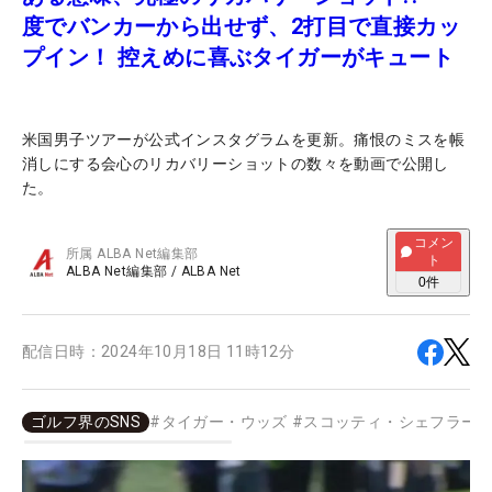
度でバンカーから出せず、2打目で直接カッ
プイン！ 控えめに喜ぶタイガーがキュート
米国男子ツアーが公式インスタグラムを更新。痛恨のミスを帳
消しにする会心のリカバリーショットの数々を動画で公開し
た。
コメン
所属
ALBA Net編集部
ト
ALBA Net編集部
/
ALBA Net
0
件
配信日時：
2024年10月18日 11時12分
ゴルフ界のSNS
#
タイガー・ウッズ
#
スコッティ・シェフラー