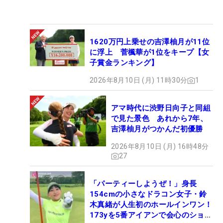
1620万円上乗せの吉澤柚月が11位
に浮上 菅楓華が1位をキープ【女
子賞金ランキング】
2026年8月10日 (月) 11時30分
1
アマ時代に渋野日向子と同組
で見た景色 あれから7年、
吉澤柚月がつかんだ初優勝
2026年8月10日 (月) 16時48分
27
「パーティーしようぜ！」身長
154cmの小さなドラコン女子・鈴
木真緒が人生初のホールインワン！
173yを5番アイアンで会心のショッ