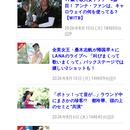
目！ アンナ・ファンは、キャ
ロウェイの何を使ってる？
【WITB】
2026年8月10日 (月) 18時00分
9
全英女王・桑木志帆が帰国早々に
LANAのライブへ 「叫びまくって
歌いまくって」バックステージでは
嬉しい2ショットも！
2026年8月10日 (月) 14時09分
1
「ボトッ！って音が…」ラウンド中
にまさかの珍客!? 都玲華、頭の上
のセミと“共演”
2026年8月6日 (木) 16時45分
3