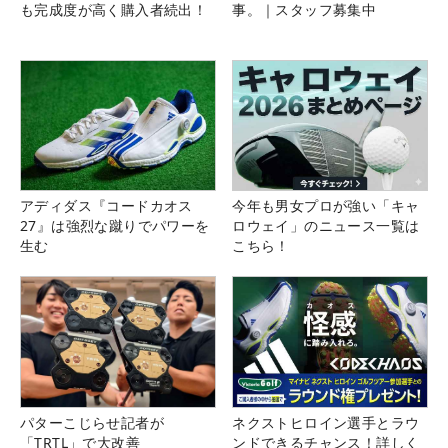
も完成度が高く購入者続出！
事。｜スタッフ募集中
アディダス『コードカオス
今年も男女プロが強い「キャ
27』は強烈な蹴りでパワーを
ロウェイ」のニュース一覧は
生む
こちら！
パターこじらせ記者が
ネクストヒロイン選手とラウ
「TRTL」で大改善
ンドできるチャンス！詳しく