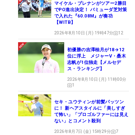
マイケル・ブレナンがツアー2勝目
でPO進出決定！ バミューダ芝対策
で入れた『60.08M』が奏功
【WITB】
2026年8月10日 (月) 19時47分
12
初優勝の吉澤柚月が18→12
位に浮上 メジャーV・桑木
志帆が1位独走【メルセデ
ス・ランキング】
2026年8月10日 (月) 11時00分
1
セキ・ユウティンが前髪パッツン
に！ 新ヘアスタイルに「美しすぎ
て怖い」「プロゴルファーには見え
ない」とコメント殺到
2026年8月7日 (金) 15時29分
7