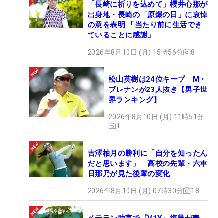
「長崎に祈りを込めて」櫻井心那が
出身地・長崎の「原爆の日」に哀悼
の意を表明 「当たり前に生活でき
ていることに感謝」
2026年8月10日 (月) 15時56分
8
松山英樹は24位キープ M・
ブレナンが23人抜き【男子世
界ランキング】
2026年8月10日 (月) 11時51分
1
吉澤柚月の勝利に「自分を知ったん
だと思います」 高校の先輩・六車
日那乃が見た後輩の変化
2026年8月10日 (月) 07時30分
18
ベテラン助言で『V1X』復帰が奏