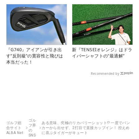
『G740』アイアンが引き出
新『TENSEIオレンジ』はドラ
す“反則級”の寛容性と飛びは
イバーシャフトの“最適解”
本当だった！
Recommended by
ゴル
ゴルフ総
ある意味、究極のリカバリーショット!? 一度でバン
フ界
合サイト
カーから出せず、2打目で直接カップイン！ 控えめ
の
ALBA Net
に喜ぶタイガーがキュート
SNS