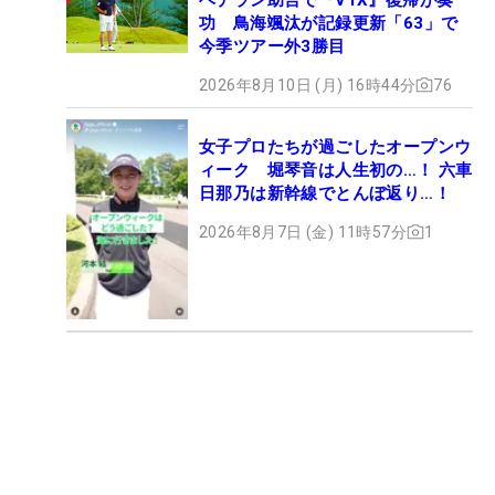
功 鳥海颯汰が記録更新「63」で
今季ツアー外3勝目
2026年8月10日 (月) 16時44分
76
女子プロたちが過ごしたオープンウ
ィーク 堀琴音は人生初の…！ 六車
日那乃は新幹線でとんぼ返り…！
2026年8月7日 (金) 11時57分
1