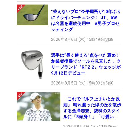
“替えないプロ”今平周吾が10年ぶり
にドライバーチェンジ！ UT、5W
は名器を継続使用中 #男子プロセ
ッティング
2026年8月6日 (木) 15時49分
38
選手は“長く使える”点をべた褒め！
創業者復帰でソールを見直した、ク
リーブランド『RTZ 2』ウェッジが
9月12日デビュー
2026年8月5日 (水) 15時09分
60
「これでゴルフ上手いとか反
則」 晴れ渡った緑の丘を散歩
する金澤志奈、抜群のスタイ
ルに「8頭身！」「可愛いに
も程がある」
2026年8月6日 (木) 11時36分