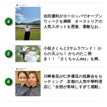
吉田優利がヨーロッパでオープン
4
ウィークを満喫 オーストリアの
人気スポットを歴遊、素敵なお土
産もゲット！
小祝さくらと2サムラウンド！ か
5
らの天ぷら！ からのたこ焼
き！！ 「さくちゃんday」を満喫
した吉本ひかるの福岡遠征最終日
川﨑春花が仁井優花の祝勝会をセ
6
ッティング 京都の人気中華料理
店に「全部が美味しすぎて感動」