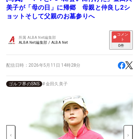
美子が「母の日」に帰郷 母親と仲良し2シ
ョットそして父親のお墓参りへ
コメン
所属
ALBA Net編集部
ト
ALBA Net編集部
/
ALBA Net
0
件
配信日時：
2026年5月11日 14時28分
ゴルフ界のSNS
#
金田久美子