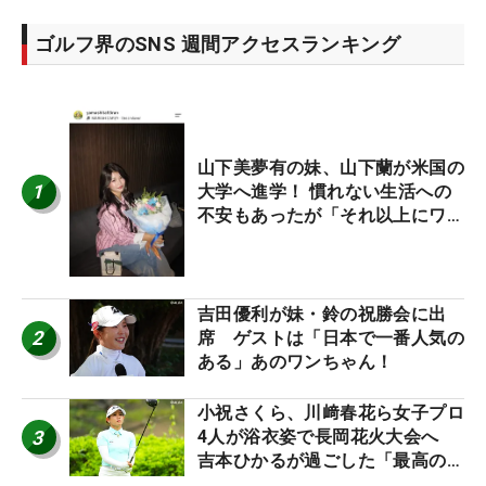
ゴルフ界のSNS 週間アクセスランキング
山下美夢有の妹、山下蘭が米国の
1
大学へ進学！ 慣れない生活への
不安もあったが「それ以上にワク
ワクしています」
吉田優利が妹・鈴の祝勝会に出
2
席 ゲストは「日本で一番人気の
ある」あのワンちゃん！
小祝さくら、川﨑春花ら女子プロ
3
4人が浴衣姿で長岡花火大会へ
吉本ひかるが過ごした「最高の夏
休み！」