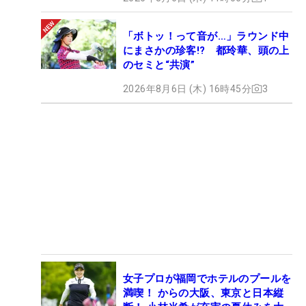
「ボトッ！って音が…」ラウンド中
にまさかの珍客!? 都玲華、頭の上
のセミと“共演”
2026年8月6日 (木) 16時45分
3
女子プロが福岡でホテルのプールを
満喫！ からの大阪、東京と日本縦