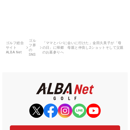
ゴル
ゴルフ総合
「ママとパパに会いに行けた」金田久美子が「母
フ界
サイト
の日」に帰郷 母親と仲良し2ショットそして父親
の
ALBA Net
のお墓参りへ
SNS