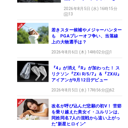
ェック！
2026年8月5日 (水) 16時15分
13
若きスター候補やメジャーハンター
も PGAプレーオフ争い、当落線
上の大物選手は？
2026年8月6日 (木) 14時02分
1
『4』が消え『R』が加わった！ ス
リクソン『ZXi R/5/7』＆『ZXiU』
アイアンが9月12日デビュー
2026年8月5日 (水) 17時56分
62
改名が呼び込んだ悲願の初V！ 苦節
を乗り越えた美女イ・ユルリンは、
同姓同名7人の混戦から這い上がっ
た“新星ヒロイン”