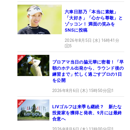
六車日那乃「本当に素敵」
「大好き」「心から尊敬」と
ゾッコン！ 満面の笑みを
SNSに投稿
2026年8月5日 (水) 16時41分
5
プロアマ当日の脇元華に密着！「早
朝のホテル出発から、ラウンド後の
練習まで」忙しく過ごすプロの1日
を公開
2026年8月6日 (木) 15時50分
1
LIVゴルフは来季も継続？ 新たな
投資家を獲得と発表、9月には最終
合意へ
2026年8月6日 (木) 11時00分
1