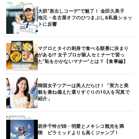
大胆“肩出しコーデ”で魅了！ 金田久美子
地元・名古屋オフのひつまぶし&私服ショッ
トに反響
マグロとタイの刺身で食べる順番に決まり
がある⁉ 女子プロが新人セミナーで習っ
た“恥をかかないマナー”とは？【食事編】
韓国女子ツアーは美人だらけ！「実力と美
貌を兼ね備えた選りすぐりの10人を写真で
紹介」
岩井千怜が姉・明愛とメキシコ観光を満
喫 ピラミッドよりも高くジャンプ！