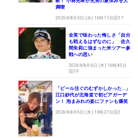
断！ 小林光希が充実の夏休みを大
満喫
2026年8月5日 (水) 16時17分
17
全英で味わった悔しさ「自分
も戦えるはずなのに」 佐久
間朱莉に強まった米ツアー参
戦への思い
2026年8月6日 (木) 16時45分
19
「ビール注ぐのむずかしかった…」
江口紗代が北海道で初ビアガーデ
ン！ 泡まみれの姿にファンも爆笑
2026年8月6日 (木) 13時27分
1