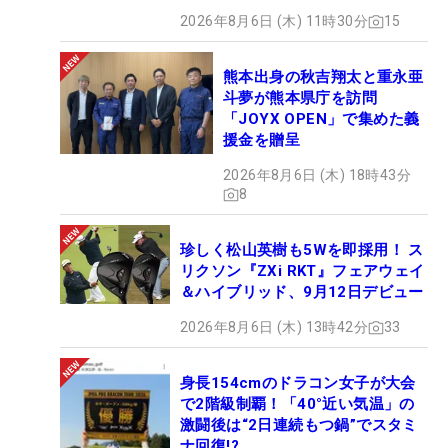
2026年8月6日 (木) 11時30分
15
熊本出身の秋吉翔太と重永亜
斗夢が熊本県庁を訪問
「JOYX OPEN」で集めた義
援金を贈呈
2026年8月6日 (木) 18時43分
8
珍しく松山英樹も5Wを即採用！ ス
リクソン『ZXi RKT』フェアウェイ
＆ハイブリッド、9月12日デビュー
2026年8月6日 (木) 13時42分
33
身長154cmのドラコン女子が大会
で2階級制覇！「40°近い気温」の
激闘後は“2日連続もつ鍋”でスタミ
ナ回復!?