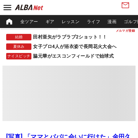
全ツアー
ギア
レッスン
ライフ
漫画
ゴルフ
メルマガ登録
田村亜矢がラブラブ2ショット！！
結婚
女子プロ4人が浴衣姿で長岡花火大会へ
夏休み
脇元華がエスコンフィールドで始球式
ナイスピッチ
[写真] 「ママとパパに会いに行けた」金田久