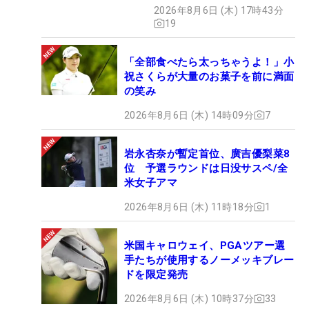
2026年8月6日 (木) 17時43分
19
「全部食べたら太っちゃうよ！」小
祝さくらが大量のお菓子を前に満面
の笑み
2026年8月6日 (木) 14時09分
7
岩永杏奈が暫定首位、廣吉優梨菜8
位 予選ラウンドは日没サスペ/全
米女子アマ
2026年8月6日 (木) 11時18分
1
米国キャロウェイ、PGAツアー選
手たちが使用するノーメッキブレー
ドを限定発売
2026年8月6日 (木) 10時37分
33