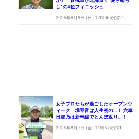
か」 菅楓華が北海道で“憂さ晴ら
し”の4位フィニッシュ
2026年8月9日 (日) 17時06分
21
女子プロたちが過ごしたオープンウ
ィーク 堀琴音は人生初の…！ 六車
日那乃は新幹線でとんぼ返り…！
2026年8月7日 (金) 11時57分
1