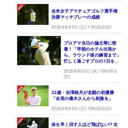
全米女子アマチュアゴルフ選手権
決勝マッチプレーの成績
2026年8月9日 (日) 17時26分
1
プロアマ当日の脇元華に密
着！「早朝のホテル出発か
ら、ラウンド後の練習まで」
忙しく過ごすプロの1日を公
開
2026年8月6日 (木) 15時50分
1
22歳・吉澤柚月が念願の初優勝
「全英の桑木さんから刺激を」
2026年8月9日 (日) 13時53分
1
体を早く回す人ほど飛ばない!? 女