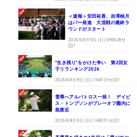
＜速報＞安田祐香、吉澤柚月
はパー発進 大混戦の最終ラ
ウンドがスタート
2026年8月9日 (日) 09時28分
1
“生き残り”をかけた争い 第2回女
子リランキング2026
2026年8月9日 (日) 16時15分
1
雪辱へアルバトロス一発！ デイビ
ス・トンプソンがプレーオフ圏内に
急接近
2026年8月9日 (日) 14時31分
1