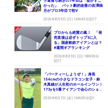
予選落ち続きの1年目は「壁がすご
かった」 パット劇的改善の吉澤柚
月がプロ3年目で初V
2026年8月9日 (日) 16時42分
17
プロからも絶賛の嵐！ 「発
売直後は必ずトップ3に入
る」国産軟鉄アイアンとは？
#週間ギアランキング
2026年8月9日 (日) 18時00分
11
「パーティーしようぜ！」身長
154cmの小さなドラコン女子・鈴
木真緒が人生初のホールインワン！
173yを5番アイアンで会心のショッ
ト
2026年8月7日 (金) 16時00分
1