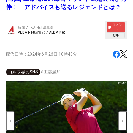
伴！ アドバイスも送るレジェンドとは？
コメン
所属
ALBA Net編集部
ト
ALBA Net編集部
/
ALBA Net
0
件
配信日時：
2024年6月26日 10時43分
ゴルフ界のSNS
#
工藤遥加