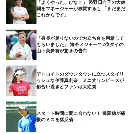
「よくやった、ぴなこ」 渋野日向子の大健
闘をマネージャーが称賛するも 「まだまだ
これからです」
「身長が足りないのでお立ち台を用意して
もらいました」 海外メジャーで2位タイの
山下美夢有が驚きの告白
デトロイトのダウンタウンに立つスタイリ
ッシュな伊藤真利奈 ミニ丈ワンピースが
似合い過ぎとファンは大絶賛
スタート時間に間に合わない！ 橋添穂が痛
恨のミスを猛反省……