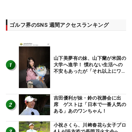
ゴルフ界のSNS 週間アクセスランキング
山下美夢有の妹、山下蘭が米国の
1
大学へ進学！ 慣れない生活への
不安もあったが「それ以上にワク
ワクしています」
吉田優利が妹・鈴の祝勝会に出
2
席 ゲストは「日本で一番人気の
ある」あのワンちゃん！
小祝さくら、川﨑春花ら女子プロ
3
4人が浴衣姿で長岡花火大会へ