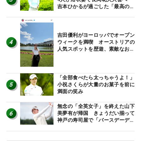
吉本ひかるが過ごした「最高の夏
休み！」
吉田優利がヨーロッパでオープン
4
ウィークを満喫 オーストリアの
人気スポットを歴遊、素敵なお土
産もゲット！
「全部食べたら太っちゃうよ！」
5
小祝さくらが大量のお菓子を前に
満面の笑み
無念の「全英女子」を終えた山下
6
美夢有が帰国 きょうだい揃って
神戸の寿司屋で「バースデーディ
ナー？」