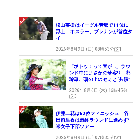
松山英樹はイーグル奪取で11位に
浮上 ホスラー、ブレナンが首位タ
イ
2026年8月9日 (日) 08時53分
1
「ボトッ！って音が…」ラウ
ンド中にまさかの珍客!? 都
玲華、頭の上のセミと“共演”
2026年8月6日 (木) 16時45分
3
伊藤二花は52位フィニッシュ 谷
田侑里香は最終ラウンドに進めず/
米女子下部ツアー
2026年8月9日 (日) 07時35分
1