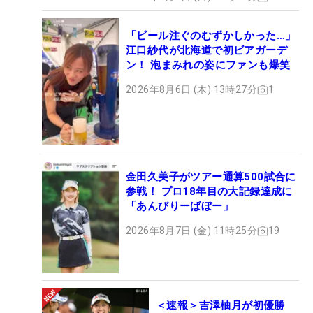
「ビール注ぐのむずかしかった…」
江口紗代が北海道で初ビアガーデ
ン！ 泡まみれの姿にファンも爆笑
2026年8月6日 (木) 13時27分
1
金田久美子がツアー通算500試合に
参戦！ プロ18年目の大記録達成に
「あんびりーばぼー」
2026年8月7日 (金) 11時25分
19
＜速報＞吉澤柚月が初優勝