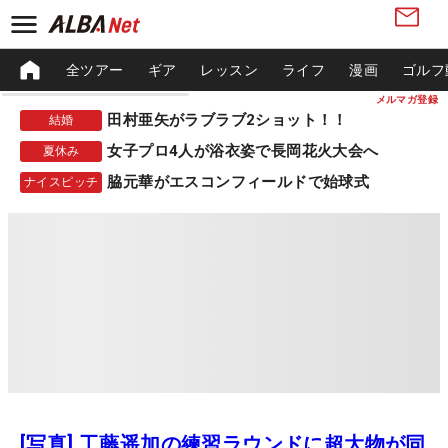
全ツアー
ギア
レッスン
ライフ
漫画
ゴルフ
メルマガ登録
田村亜矢がラブラブ2ショット！！
結婚
女子プロ4人が浴衣姿で長岡花火大会へ
夏休み
脇元華がエスコンフィールドで始球式
ナイスピッチ
[写真] 工藤遥加の練習ラウンドに超大物が同