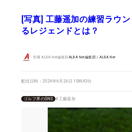
[写真] 工藤遥加の練習ラ
るレジェンドとは？
所属
ALBA Net編集部
ALBA Net編集部
/
ALBA Net
配信日時：
2024年6月26日 10時43分
ゴルフ界のSNS
#
工藤遥加