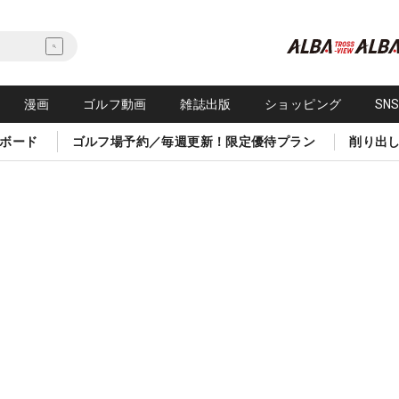
漫画
ゴルフ動画
雑誌出版
ショッピング
SN
ボード
ゴルフ場予約／毎週更新！限定優待プラン
削り出