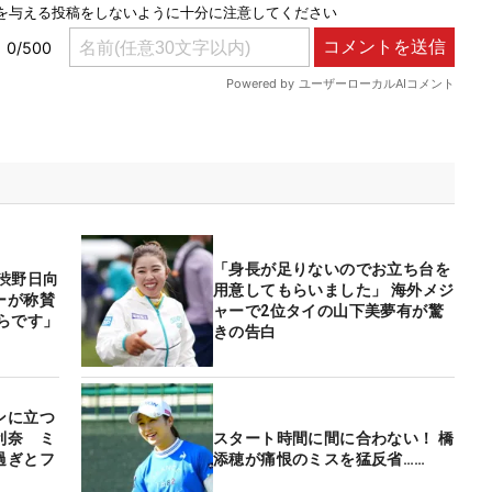
「身長が足りないのでお立ち台を
渋野日向
用意してもらいました」 海外メジ
ーが称賛
ャーで2位タイの山下美夢有が驚
らです」
きの告白
ンに立つ
利奈 ミ
スタート時間に間に合わない！ 橋
過ぎとフ
添穂が痛恨のミスを猛反省……