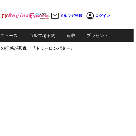
メルマガ登録
ログイン
Sニュース
ゴルフ場予約
連載
プレゼント
しの打感が秀逸 『トゥーロンパター』