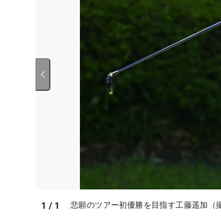
1
/
1
悲願のツアー初優勝を目指す工藤遥加（