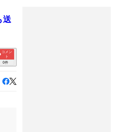
も送
コメン
ト
0
件