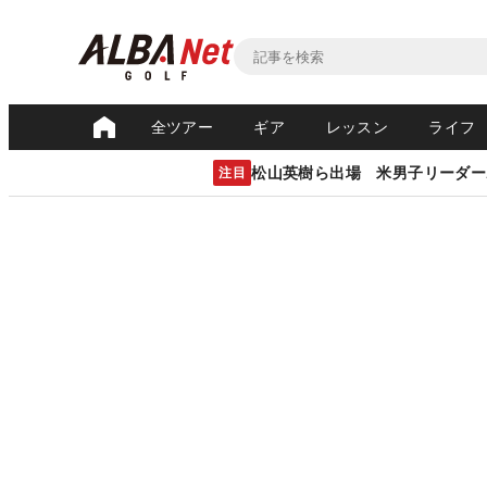
全ツアー
ギア
レッスン
ライフ
松山英樹ら出場 米男子リーダー
注目