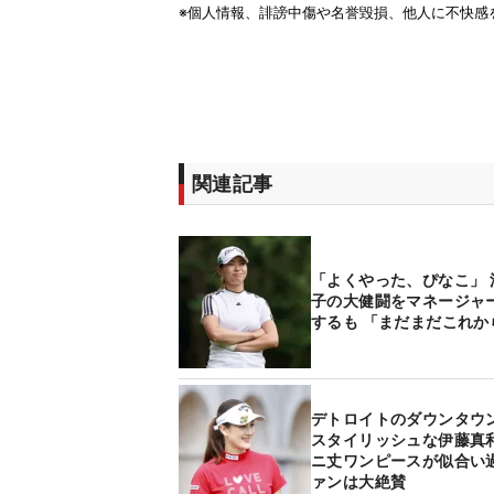
関連記事
「よくやった、ぴなこ」 
子の大健闘をマネージャ
するも 「まだまだこれか
デトロイトのダウンタウ
スタイリッシュな伊藤真
ニ丈ワンピースが似合い
ァンは大絶賛