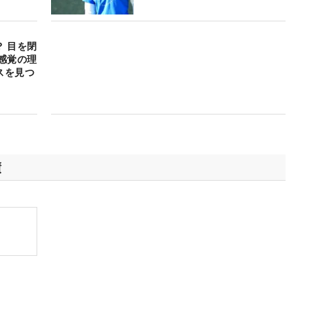
 目を閉
感覚の理
スを見つ
績