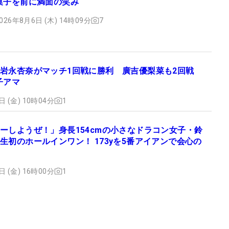
菓子を前に満面の笑み
026年8月6日 (木) 14時09分
7
岩永杏奈がマッチ1回戦に勝利 廣吉優梨菜も2回戦
子アマ
日 (金) 10時04分
1
ーしようぜ！」身長154cmの小さなドラコン女子・鈴
生初のホールインワン！ 173yを5番アイアンで会心の
日 (金) 16時00分
1