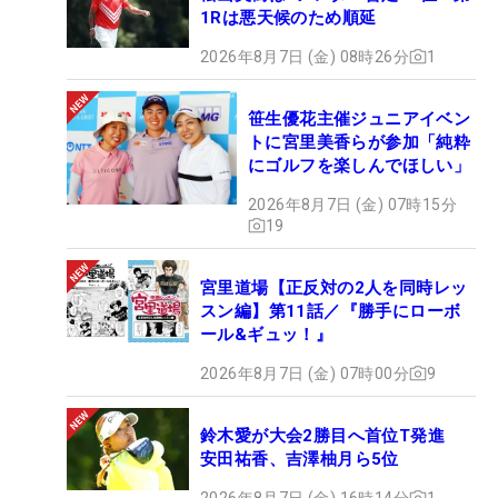
1Rは悪天候のため順延
2026年8月7日 (金) 08時26分
1
笹生優花主催ジュニアイベン
トに宮里美香らが参加「純粋
にゴルフを楽しんでほしい」
2026年8月7日 (金) 07時15分
19
宮里道場【正反対の2人を同時レッ
スン編】第11話／『勝手にローボ
ール&ギュッ！』
2026年8月7日 (金) 07時00分
9
鈴木愛が大会2勝目へ首位T発進
安田祐香、吉澤柚月ら5位
2026年8月7日 (金) 16時14分
1