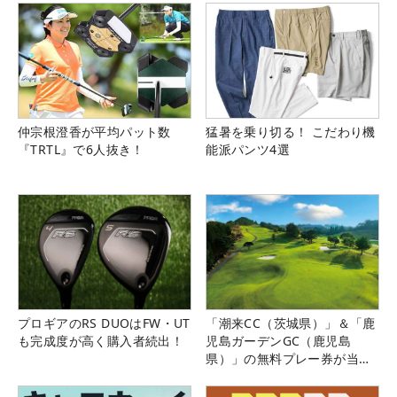
仲宗根澄香が平均パット数
猛暑を乗り切る！ こだわり機
『TRTL』で6人抜き！
能派パンツ4選
プロギアのRS DUOはFW・UT
「潮来CC（茨城県）」＆「鹿
も完成度が高く購入者続出！
児島ガーデンGC（鹿児島
県）」の無料プレー券が当た
る！！