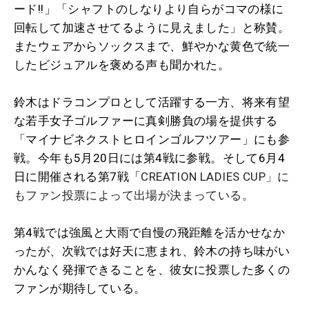
ード!!」「シャフトのしなりより自らがコマの様に
回転して加速させてるように見えました」と称賛。
またウェアからソックスまで、鮮やかな黄色で統一
したビジュアルを褒める声も聞かれた。
鈴木はドラコンプロとして活躍する一方、将来有望
な若手女子ゴルファーに真剣勝負の場を提供する
「マイナビネクストヒロインゴルフツアー」にも参
戦。今年も5月20日には第4戦に参戦。そして6月4
日に開催される第7戦「
CREATION LADIES CUP」に
もファン投票によって出場が決まっている。
第4戦では強風と大雨で自慢の飛距離を活かせなか
ったが、次戦では好天に恵まれ、鈴木の持ち味がい
かんなく発揮できることを、彼女に投票した多くの
ファンが期待している。