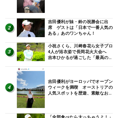
ワクしています」
吉田優利が妹・鈴の祝勝会に出
2
席 ゲストは「日本で一番人気の
ある」あのワンちゃん！
小祝さくら、川﨑春花ら女子プロ
3
4人が浴衣姿で長岡花火大会へ
吉本ひかるが過ごした「最高の夏
休み！」
吉田優利がヨーロッパでオープン
4
ウィークを満喫 オーストリアの
人気スポットを歴遊、素敵なお土
産もゲット！
「全部食べたら太っちゃうよ！」