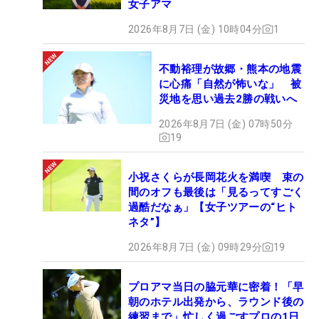
女子アマ
2026年8月7日 (金) 10時04分
1
不動裕理が故郷・熊本の地震
に心痛「自然が怖いな」 被
災地を思い過去2勝の戦いへ
2026年8月7日 (金) 07時50分
19
小祝さくらが長岡花火を満喫 束の
間のオフも最後は「見るってすごく
過酷だなぁ」【女子ツアーの“ヒト
ネタ”】
2026年8月7日 (金) 09時29分
19
プロアマ当日の脇元華に密着！「早
朝のホテル出発から、ラウンド後の
練習まで」忙しく過ごすプロの1日