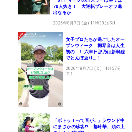
「61」マークのホスラーは勝てば
70人抜き！ 大逆転プレーオフ進
出なるか
2026年8月7日 (金) 11時30分
1
女子プロたちが過ごしたオー
プンウィーク 堀琴音は人生
初の…！ 六車日那乃は新幹線
でとんぼ返り…！
2026年8月7日 (金) 11時57分
1
「ボトッ！って音が…」ラウンド中
にまさかの珍客!? 都玲華、頭の上