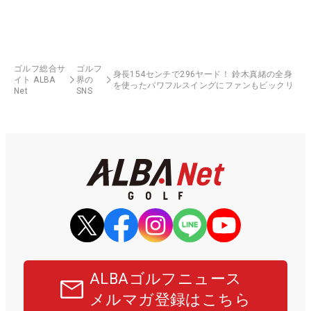
ゴルフ総合サ
ゴルフ
身長154センチで296ヤード！ 鈴木真緒の全身
イト ALBA
界の
を使ったパワフルスイングにファンもビックリ
Net
SNS
ALBAゴルフニュース
メルマガ登録はこちら