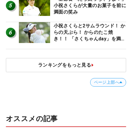
5
小祝さくらが大量のお菓子を前に
満面の笑み
小祝さくらと2サムラウンド！ か
6
らの天ぷら！ からのたこ焼
き！！ 「さくちゃんday」を満喫
した吉本ひかるの福岡遠征最終日
ランキングをもっと見る
ページ上部へ
オススメの記事