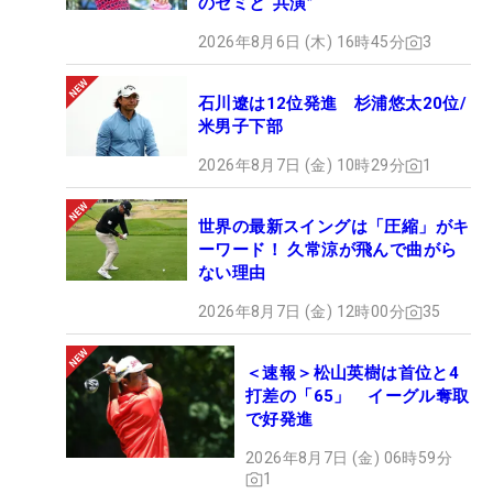
のセミと“共演”
2026年8月6日 (木) 16時45分
3
石川遼は12位発進 杉浦悠太20位/
米男子下部
2026年8月7日 (金) 10時29分
1
世界の最新スイングは「圧縮」がキ
ーワード！ 久常涼が飛んで曲がら
ない理由
2026年8月7日 (金) 12時00分
35
＜速報＞松山英樹は首位と4
打差の「65」 イーグル奪取
で好発進
2026年8月7日 (金) 06時59分
1