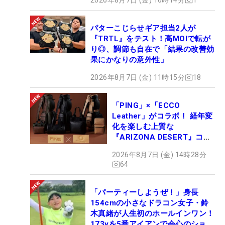
パターこじらせギア担当2人が
『TRTL』をテスト！高MOIで転が
り◎、調節も自在で「結果の改善効
果にかなりの意外性」
2026年8月7日 (金) 11時15分
18
「PING」×「ECCO
Leather」がコラボ！ 経年変
化を楽しむ上質な
『ARIZONA DESERT』コレ
クション、9月15日限定デビ
2026年8月7日 (金) 14時28分
ュー
64
「パーティーしようぜ！」身長
154cmの小さなドラコン女子・鈴
木真緒が人生初のホールインワン！
173yを5番アイアンで会心のショッ