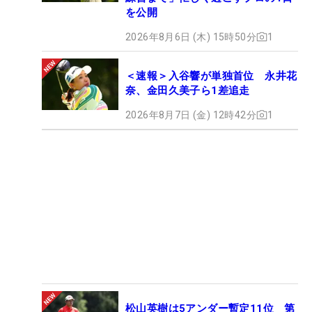
を公開
2026年8月6日 (木) 15時50分
1
＜速報＞入谷響が単独首位 永井花
奈、金田久美子ら1差追走
2026年8月7日 (金) 12時42分
1
松山英樹は5アンダー暫定11位 第