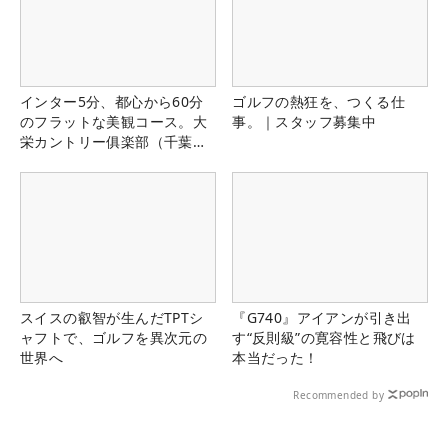
インター5分、都心から60分
ゴルフの熱狂を、つくる仕
のフラットな美観コース。大
事。｜スタッフ募集中
栄カントリー俱楽部（千葉
県）
スイスの叡智が生んだTPTシ
『G740』アイアンが引き出
ャフトで、ゴルフを異次元の
す“反則級”の寛容性と飛びは
世界へ
本当だった！
Recommended by