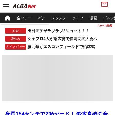
全ツアー
ギア
レッスン
ライフ
漫画
ゴルフ
メルマガ登録
田村亜矢がラブラブ2ショット！！
結婚
女子プロ4人が浴衣姿で長岡花火大会へ
夏休み
脇元華がエスコンフィールドで始球式
ナイスピッチ
身長154センチで296ヤード！ 鈴木真緒の全