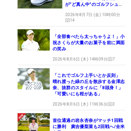
が“ど真ん中”のゴルフシュー
ズだった
2026年8月7日 (金) 10時00分
14
「全部食べたら太っちゃうよ！」小
祝さくらが大量のお菓子を前に満面
の笑み
2026年8月6日 (木) 14時09分
7
「これでゴルフ上手いとか反則」
晴れ渡った緑の丘を散歩する金澤志
奈、抜群のスタイルに「8頭身！」
「可愛いにも程がある」
2026年8月6日 (木) 11時36分
3
首位通過の岩永杏奈がマッチ1回戦
に勝利 廣吉優梨菜も2回戦へ/全米