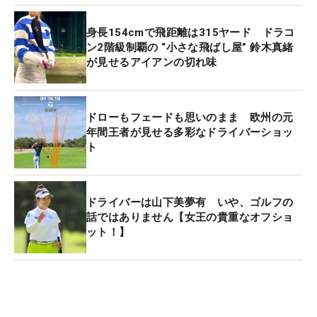
身長154cmで飛距離は315ヤード ドラコ
ン2階級制覇の “小さな飛ばし屋” 鈴木真緒
が見せるアイアンの切れ味
ドローもフェードも思いのまま 欧州の元
年間王者が見せる多彩なドライバーショッ
ト
ドライバーは山下美夢有 いや、ゴルフの
話ではありません【女王の貴重なオフショ
ット！】