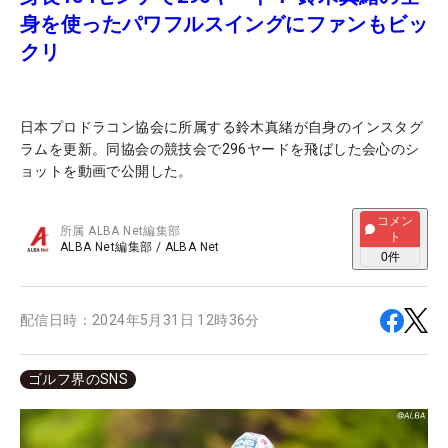
身を使ったパワフルスイングにファンもビッ
クリ
日本プロドラコン協会に所属する鈴木真緒が自身のインスタグ
ラムを更新。同協会の競技会で296ヤードを飛ばした会心のシ
ョットを動画で公開した。
コメン
所属
ALBA Net編集部
ト
ALBA Net編集部
/
ALBA Net
0
件
配信日時：
2024年5月31日 12時36分
ゴルフ界のSNS