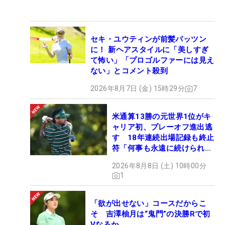
セキ・ユウティンが前髪パッツン
に！ 新ヘアスタイルに「美しすぎ
て怖い」「プロゴルファーには見え
ない」とコメント殺到
2026年8月7日 (金) 15時29分
7
米通算13勝の元世界1位がキ
ャリア初、プレーオフ進出逃
す 18年連続出場記録も終止
符「何事も永遠に続けられな
い」
2026年8月8日 (土) 10時00分
1
「欲が出せない」コースだからこ
そ 吉澤柚月は“鬼門”の決勝Rで初
Vなるか