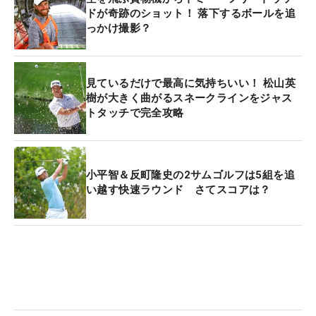
ドが奇跡のショット！ 落下するボールを追
っかけ撮影？
見ているだけで最高に気持ちいい！ 松山英
樹が大きく曲がるスネークラインをジャス
トタッチで完全攻略
小平智＆反町隆史の2サムゴルフは5組を追
い越す快速ラウンド さてスコアは？