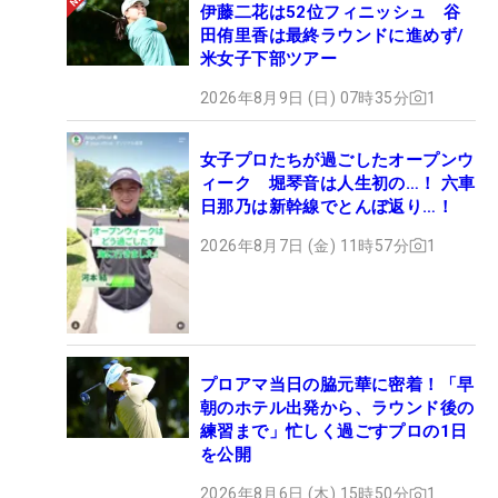
伊藤二花は52位フィニッシュ 谷
田侑里香は最終ラウンドに進めず/
米女子下部ツアー
2026年8月9日 (日) 07時35分
1
女子プロたちが過ごしたオープンウ
ィーク 堀琴音は人生初の…！ 六車
日那乃は新幹線でとんぼ返り…！
2026年8月7日 (金) 11時57分
1
プロアマ当日の脇元華に密着！「早
朝のホテル出発から、ラウンド後の
練習まで」忙しく過ごすプロの1日
を公開
2026年8月6日 (木) 15時50分
1