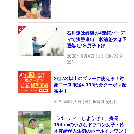
石川遼は終盤の4連続バーデ
ィで決勝進出 杉浦悠太は予
選落ち/米男子下部
2026年8月8日 (土) 10時33分
1
2組7名以上のプレーに使える！対
象コース限定4,000円分クーポン配
布中！
2026年8月9日 (日) 06時00分
1
「パーティーしようぜ！」身長
154cmの小さなドラコン女子・鈴
木真緒が人生初のホールインワン！