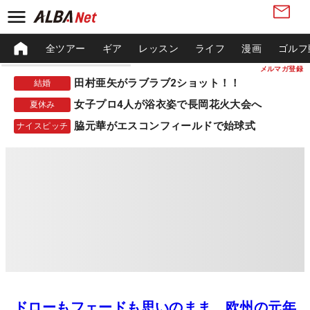
全ツアー
ギア
レッスン
ライフ
漫画
ゴルフ
メルマガ登録
田村亜矢がラブラブ2ショット！！
結婚
女子プロ4人が浴衣姿で長岡花火大会へ
夏休み
脇元華がエスコンフィールドで始球式
ナイスピッチ
ドローもフェードも思いのまま 欧州の元年