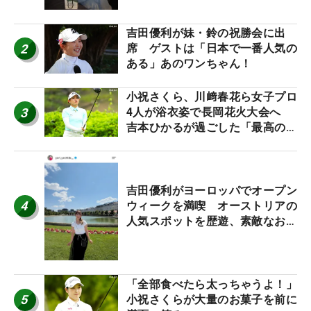
吉田優利が妹・鈴の祝勝会に出
2
席 ゲストは「日本で一番人気の
ある」あのワンちゃん！
小祝さくら、川﨑春花ら女子プロ
3
4人が浴衣姿で長岡花火大会へ
吉本ひかるが過ごした「最高の夏
休み！」
吉田優利がヨーロッパでオープン
4
ウィークを満喫 オーストリアの
人気スポットを歴遊、素敵なお土
産もゲット！
「全部食べたら太っちゃうよ！」
5
小祝さくらが大量のお菓子を前に