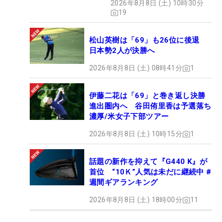
2026年8月8日 (土) 10時30分
19
松山英樹は「69」も26位に後退
日本勢2人が決勝へ
2026年8月8日 (土) 08時41分
1
伊藤二花は「69」と巻き返し決勝
進出圏内へ 谷田侑里香は予選落ち
濃厚/米女子下部ツアー
2026年8月8日 (土) 10時15分
1
話題の新作を抑えて『G440 K』が
首位 “10Ｋ”人気は未だに継続中 #
週間ギアランキング
2026年8月8日 (土) 18時00分
11