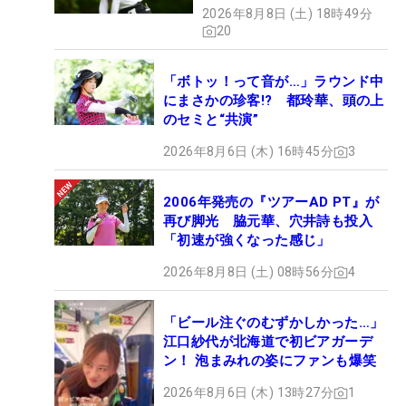
2026年8月8日 (土) 18時49分
20
「ボトッ！って音が…」ラウンド中
にまさかの珍客!? 都玲華、頭の上
のセミと“共演”
2026年8月6日 (木) 16時45分
3
2006年発売の『ツアーAD PT』が
再び脚光 脇元華、穴井詩も投入
「初速が強くなった感じ」
2026年8月8日 (土) 08時56分
4
「ビール注ぐのむずかしかった…」
江口紗代が北海道で初ビアガーデ
ン！ 泡まみれの姿にファンも爆笑
2026年8月6日 (木) 13時27分
1