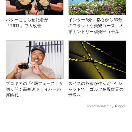
パターこじらせ記者が
インター5分、都心から60分
「TRTL」で大改善
のフラットな美観コース。大
栄カントリー俱楽部（千葉
県）
プロギアの「4層フェース」が
スイスの叡智が生んだTPTシ
切り開く高初速ドライバーの
ャフトで、ゴルフを異次元の
新時代
世界へ
Recommended by