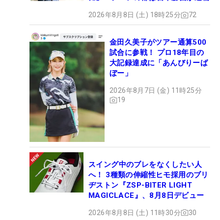
2026年8月8日 (土) 18時25分
72
金田久美子がツアー通算500
試合に参戦！ プロ18年目の
大記録達成に「あんびりーば
ぼー」
2026年8月7日 (金) 11時25分
19
スイング中のブレをなくしたい人
へ！ 3種類の伸縮性ヒモ採用のブリ
ヂストン『ZSP-BITER LIGHT
MAGICLACE』、8月8日デビュー
2026年8月8日 (土) 11時30分
30