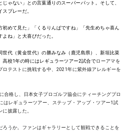
とじゃない」との言葉通りのスーパーパット。そして、
イスプレーだ。
方初めて見た」「くるりんぱですね」「先生めちゃ喜ん
すよね」と大喜びだった。
同世代（黄金世代）の勝みなみ（鹿児島県）、新垣比菜
。高校1年の時にはレギュラーツアー2試合で
ローアマを
ロテストに挑戦する中、2021年に紫外線アレルギーを
トに合格し、日本女子プロゴルフ協会にティーチングプロ
年にはレギュラーツアー、ステップ・アップ・ツアー1試
ンに披露した。
だろうか。ファンはギャラリーとして観戦できることを