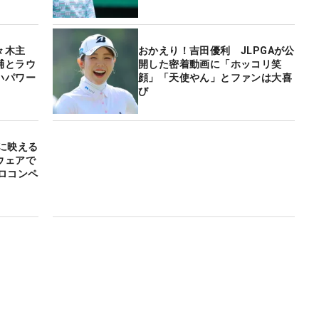
々木主
おかえり！吉田優利 JLPGAが公
輔とラウ
開した密着動画に「ホッコリ笑
いパワー
顔」「天使やん」とファンは大喜
び
に映える
ウェアで
ロコンペ