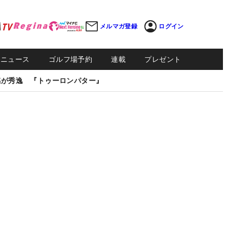
メルマガ登録
ログイン
Sニュース
ゴルフ場予約
連載
プレゼント
感が秀逸 『トゥーロンパター』