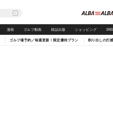
漫画
ゴルフ動画
雑誌出版
ショッピング
SN
ゴルフ場予約／毎週更新！限定優待プラン
削り出しの打