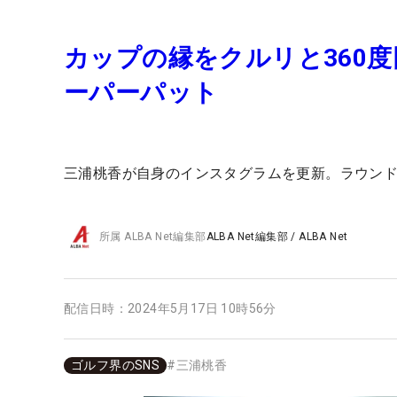
カップの縁をクルリと360
ーパーパット
三浦桃香が自身のインスタグラムを更新。ラウン
所属
ALBA Net編集部
ALBA Net編集部
/
ALBA Net
配信日時：
2024年5月17日 10時56分
ゴルフ界のSNS
#
三浦桃香