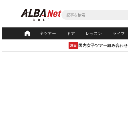
全ツアー
ギア
レッスン
ライフ
国内女子ツアー組み合わせ
注目