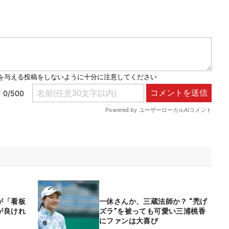
が「看板
一休さんか、三蔵法師か？ “禿げ
が良けれ
ズラ”を被っても可愛い三浦桃香
にファンは大喜び