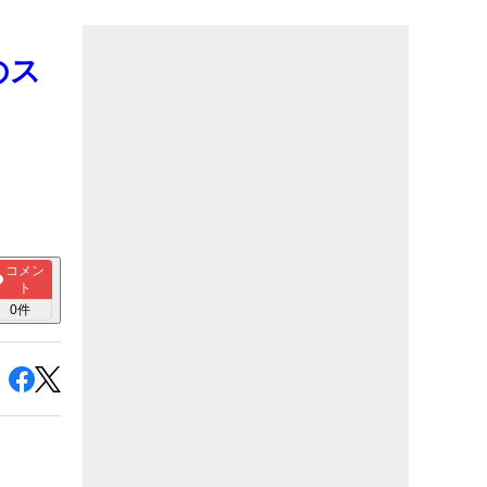
のス
コメン
ト
0
件