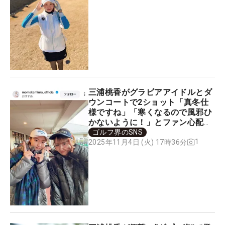
三浦桃香がグラビアアイドルとダ
ウンコートで2ショット「真冬仕
様ですね」「寒くなるので風邪ひ
かないように！」とファン心配の
声
ゴルフ界のSNS
1
2025年11月4日 (火) 17時36分