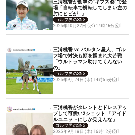
三浦桃香が衝撃の“ギプス姿”で登
場「自転車で横転してしまい左の
肘にヒビが…」
ゴルフ界のSNS
1
2025年10月22日 (水) 14時46分
三浦桃香 vs バルタン星人、ゴル
フ場で対決も顔を掴まれ大苦戦
「ウルトラマン助けてくんない
の」
ゴルフ界のSNS
1
2025年9月24日 (水) 14時55分
三浦桃香がタレントとドレスアッ
プして可愛い2ショット 「アイド
ルユニットにしか見えんな」
ゴルフ界のSNS
1
2025年9月18日 (木) 16時12分