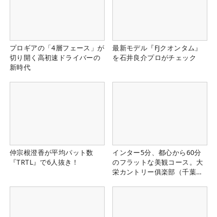
プロギアの「4層フェース」が
最新モデル『FJクオンタム』
切り開く高初速ドライバーの
を石井良介プロがチェック
新時代
仲宗根澄香が平均パット数
インター5分、都心から60分
『TRTL』で6人抜き！
のフラットな美観コース。大
栄カントリー俱楽部（千葉
県）