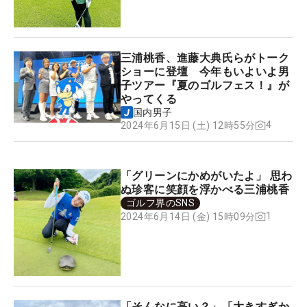
三浦桃香、進藤大典氏らがトーク
ショーに登壇 今年もいよいよ男
子ツアー『夏のゴルフェス！』が
やってくる
国内男子
4
2024年6月15日 (土) 12時55分
「グリーンにかめがいたよ」 思わ
ぬ珍客に笑顔を浮かべる三浦桃香
ゴルフ界のSNS
1
2024年6月14日 (金) 15時09分
「そんなに高い？」「大きすぎか