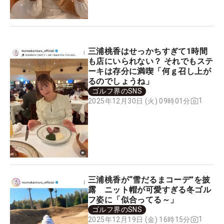
三浦桃香はせっかちすぎて1時間
も店にいられない？ それでもステ
ーキは存分に満喫「何ｇ召し上が
るのでしょうね」
ゴルフ界のSNS
1
2025年12月30日 (火) 09時01分
三浦桃香が“雪だるまコーデ”を披
露 ニット帽が可愛すぎる冬ゴル
フ姿に「似合ってる～」
ゴルフ界のSNS
1
2025年12月19日 (金) 16時15分