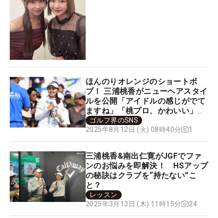
ほんのりオレンジのショートボ
ブ！ 三浦桃香がニューヘアスタイ
ルを公開「アイドルの感じがでて
ますね」「桃プロ、かわいい」と
称賛の声続出
ゴルフ界のSNS
1
2025年8月12日 (火) 08時40分
三浦桃香&南出仁寛がJGFでファ
ンのお悩みを即解決！ HSアップ
の秘訣はクラブを“持たない”こ
と？
レッスン
24
2025年3月13日 (木) 11時15分