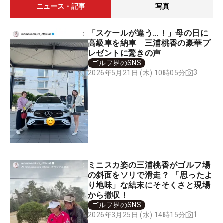
ニュース・記事
写真
「スケールが違う…！」母の日に
高級車を納車 三浦桃香の豪華プ
レゼントに驚きの声
ゴルフ界のSNS
3
2026年5月21日 (木) 10時05分
ミニスカ姿の三浦桃香がゴルフ場
の斜面をソリで滑走？ 「思ったよ
り地味」な結末にそそくさと現場
から撤収！
ゴルフ界のSNS
1
2026年3月25日 (水) 14時15分