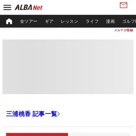
全ツアー
ギア
レッスン
ライフ
漫画
ゴルフ
メルマガ登録
三浦桃香 記事一覧