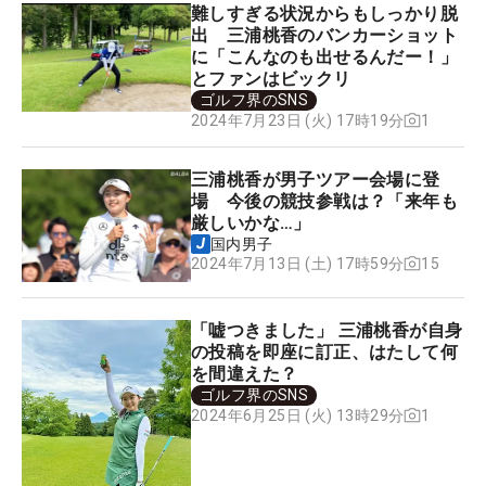
難しすぎる状況からもしっかり脱
出 三浦桃香のバンカーショット
に「こんなのも出せるんだー！」
とファンはビックリ
ゴルフ界のSNS
1
2024年7月23日 (火) 17時19分
三浦桃香が男子ツアー会場に登
場 今後の競技参戦は？「来年も
厳しいかな…」
国内男子
15
2024年7月13日 (土) 17時59分
「嘘つきました」 三浦桃香が自身
の投稿を即座に訂正、はたして何
を間違えた？
ゴルフ界のSNS
1
2024年6月25日 (火) 13時29分