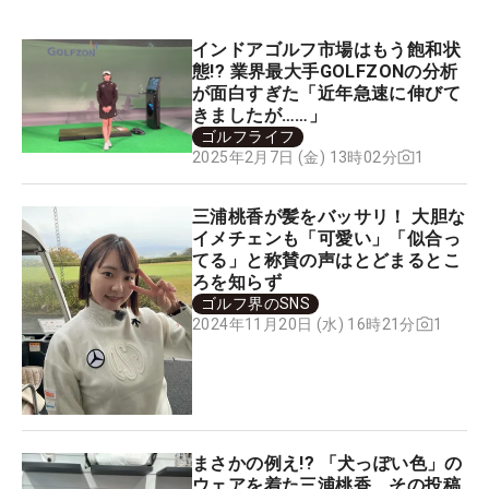
インドアゴルフ市場はもう飽和状
態!? 業界最大手GOLFZONの分析
が面白すぎた「近年急速に伸びて
きましたが……」
ゴルフライフ
1
2025年2月7日 (金) 13時02分
三浦桃香が髪をバッサリ！ 大胆な
イメチェンも「可愛い」「似合っ
てる」と称賛の声はとどまるとこ
ろを知らず
ゴルフ界のSNS
1
2024年11月20日 (水) 16時21分
まさかの例え!? 「犬っぽい色」の
ウェアを着た三浦桃香 その投稿