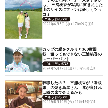
も」 三浦桃香が写真に書き足した
山のサイズにファンは優しくツッ
コミ
ゴルフ界のSNS
1
2024年6月5日 (水) 17時09分
カップの縁をクルリと360度回
転 狙ってもできない三浦桃香の
スーパーパット
ゴルフ界のSNS
1
2024年5月17日 (金) 10時56分
転職したの？ 三浦桃香が「看板
娘」の焼き鳥屋さん 運が良けれ
ば隣の席で会えるかも
ゴルフ界のSNS
1
2024年5月10日 (金) 11時45分