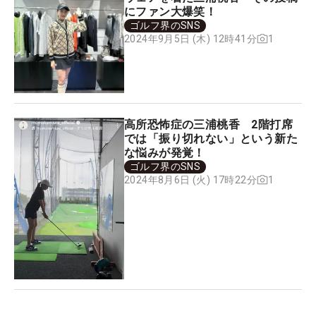
にファン大爆笑！
ゴルフ界のSNS
1
2024年9月5日 (木) 12時41分
高所恐怖症の三浦桃香 2階打席
では「振り切れない」という新た
な悩みが発覚！
ゴルフ界のSNS
1
2024年8月6日 (火) 17時22分