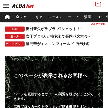
全ツアー
ギア
レッスン
ライフ
漫画
ゴルフ
メルマガ登録
田村亜矢がラブラブ2ショット！！
結婚
女子プロ4人が浴衣姿で長岡花火大会へ
夏休み
脇元華がエスコンフィールドで始球式
ナイスピッチ
このページが表示されるお客様へ
ページを更新するとサイトの閲覧を続けることがで
きます。
広告ブロッカーやトラッキング防止機能をオンにし