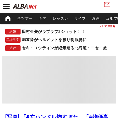
全ツアー
ギア
レッスン
ライフ
漫画
ゴルフ
メルマガ登録
田村亜矢がラブラブ2ショット！！
結婚
堀琴音がヘルメットを被り制服姿に
工場見学
セキ・ユウティンが絶景巡る北海道・ニセコ旅
旅行
[写真] 「#左ハンドル怖すぎた」「#物価高