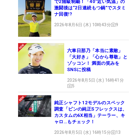
で2階級制覇！「40°近い気温」の
激闘後は“2日連続もつ鍋”でスタミ
ナ回復!?
2026年8月6日 (木) 10時43分
9
六車日那乃「本当に素敵」
「大好き」「心から尊敬」と
ゾッコン！ 満面の笑みを
SNSに投稿
2026年8月5日 (水) 16時41分
5
純正シャフト12モデルのスペック
調査「ピンの純正Sフレックスは、
カスタムの6X相当」テーラー、キ
ャロ…もチェック！
2026年8月5日 (水) 16時15分
13