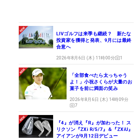
LIVゴルフは来季も継続？ 新たな
投資家を獲得と発表、9月には最終
合意へ
2026年8月6日 (木) 11時00分
1
「全部食べたら太っちゃう
よ！」小祝さくらが大量のお
菓子を前に満面の笑み
2026年8月6日 (木) 14時09分
7
『4』が消え『R』が加わった！ ス
リクソン『ZXi R/5/7』＆『ZXiU』
アイアンが9月12日デビュー