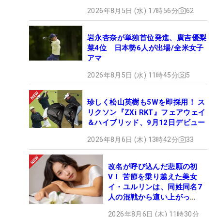
2026年8月5日 (水) 17時56分
62
岩永杏奈が単独首位発進、廣吉優梨
菜4位 日本勢6人が出場/全米女子
アマ
2026年8月5日 (水) 11時45分
5
珍しく松山英樹も5Wを即採用！ ス
リクソン『ZXi RKT』フェアウェイ
＆ハイブリッド、9月12日デビュー
2026年8月6日 (木) 13時42分
33
改名が呼び込んだ悲願の初
V！ 苦節を乗り越えた美女
イ・ユルリンは、同姓同名7
人の混戦から這い上がっ
た“新星ヒロイン”
2026年8月6日 (木) 11時30分