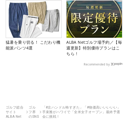
猛暑を乗り切る！ こだわり機
ALBA Netゴルフ場予約／【毎
能派パンツ4選
週更新】特別優待プランはこ
ちら！
Recommended by
ゴルフ総合
ゴル
「#左ハンドル怖すぎた」「#物価高いいいいい」
サイト
フ界
手束雅がハワイで「全米女子オープン」最終予選
ALBA Net
のSNS
会に挑戦！