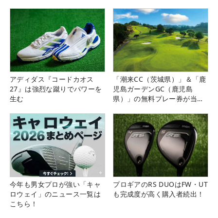
アディダス『コードカオス
「潮来CC（茨城県）」＆「鹿
27』は強烈な蹴りでパワーを
児島ガーデンGC（鹿児島
生む
県）」の無料プレー券が当た
る！！
今年も男女プロが強い「キャ
プロギアのRS DUOはFW・UT
ロウェイ」のニュース一覧は
も完成度が高く購入者続出！
こちら！