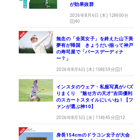
が効果抜群
2026年8月6日 (木) 12時00分
40
無念の「全英女子」を終えた山下美
夢有が帰国 きょうだい揃って神戸
の寿司屋で「バースデーディナ
ー？」
2026年8月6日 (木) 10時59分
1
インスタのウェア・私服写真がバズ
りまくり “魅せ方の天才”吉田優利
のスカートスタイルにいいね！【フ
ァンが選ぶ神10】
2026年8月5日 (水) 11時45分
12
身長154cmのドラコン女子が大会