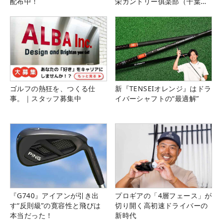
配布中！
栄カントリー俱楽部（千葉
県）
ゴルフの熱狂を、つくる仕
新『TENSEIオレンジ』はドラ
事。｜スタッフ募集中
イバーシャフトの“最適解”
『G740』アイアンが引き出
プロギアの「4層フェース」が
す“反則級”の寛容性と飛びは
切り開く高初速ドライバーの
本当だった！
新時代