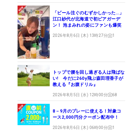
「ビール注ぐのむずかしかった…」
江口紗代が北海道で初ビアガーデ
ン！ 泡まみれの姿にファンも爆笑
2026年8月6日 (木) 13時27分
1
トップで腰を回し過ぎる人は飛ばな
い! 今だに260y飛ぶ森田理香子が
教える『お腹ドリル』
2026年8月5日 (水) 12時00分
68
8－9月のプレーに使える！対象コ
ース2,000円分クーポン配布中！
2026年8月6日 (木) 06時00分
1