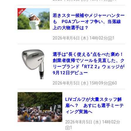
若きスター候補やメジャーハンター
も PGAプレーオフ争い、当落線
上の大物選手は？
2026年8月6日 (木) 14時02分
1
選手は“長く使える”点をべた褒め！
創業者復帰でソールを見直した、ク
リーブランド『RTZ 2』ウェッジが
9月12日デビュー
2026年8月5日 (水) 15時09分
60
LIVゴルフが大量スタッフ解
雇へ？ あすにも選手ミーテ
ィング実施へ
2026年8月5日 (水) 14時02分
1