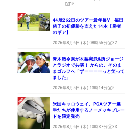
15
44歳262日のツアー最年長V 福田
侑子の初優勝を支えた14本【勝者
のギア】
2026年8月6日 (木) 08時55分
32
青木瀬令奈が木梨憲武&所ジョージ
とラジオで共演！ からの、そのま
まゴルフへ「ずーーーーっと笑って
ました」
2026年8月5日 (水) 13時14分
5
米国キャロウェイ、PGAツアー選
手たちが使用するノーメッキブレー
ドを限定発売
2026年8月6日 (木) 10時37分
33