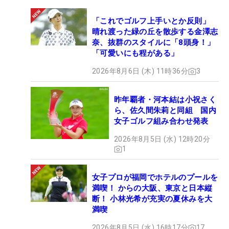
「これでゴルフ上手いとか反則」
晴れ渡った緑の丘を散歩する金澤志
奈、抜群のスタイルに「8頭身！」
「可愛いにも程がある」
2026年8月6日 (木) 11時36分
3
昨年覇者・河本結は小祝さく
ら、佐久間朱莉と同組 国内
女子ゴルフ組み合わせ発表
2026年8月5日 (水) 12時20分
1
女子プロが福岡でホテルのプールを
満喫！ からの大阪、東京と日本縦
断！ 小林光希が充実の夏休みを大
満喫
2026年8月5日 (水) 16時17分
17