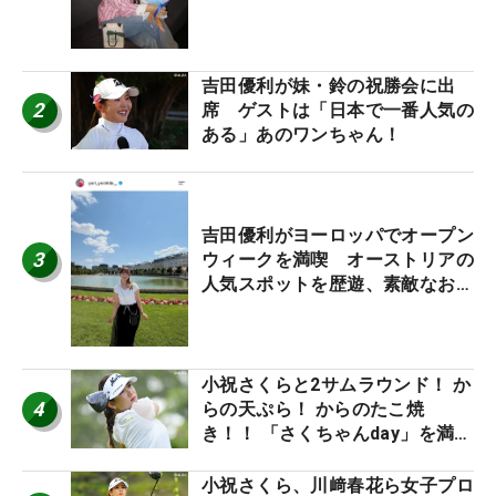
ワクしています」
吉田優利が妹・鈴の祝勝会に出
2
席 ゲストは「日本で一番人気の
ある」あのワンちゃん！
吉田優利がヨーロッパでオープン
3
ウィークを満喫 オーストリアの
人気スポットを歴遊、素敵なお土
産もゲット！
小祝さくらと2サムラウンド！ か
4
らの天ぷら！ からのたこ焼
き！！ 「さくちゃんday」を満喫
した吉本ひかるの福岡遠征最終日
小祝さくら、川﨑春花ら女子プロ