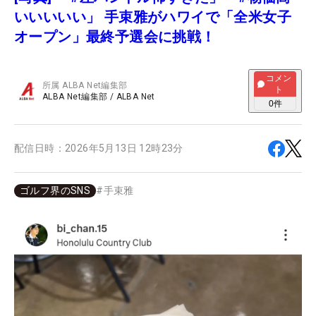
いいいいい」 手束雅がハワイで「全米女子
オープン」最終予選会に挑戦！
コメン
所属
ALBA Net編集部
ト
ALBA Net編集部
/
ALBA Net
0
件
配信日時：
2026年5月13日 12時23分
ゴルフ界のSNS
#
手束雅