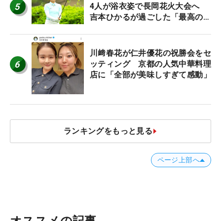
5
4人が浴衣姿で長岡花火大会へ
吉本ひかるが過ごした「最高の夏
休み！」
川﨑春花が仁井優花の祝勝会をセ
6
ッティング 京都の人気中華料理
店に「全部が美味しすぎて感動」
ランキングをもっと見る
ページ上部へ
オススメの記事