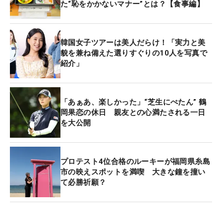
た“恥をかかないマナー”とは？【食事編】
韓国女子ツアーは美人だらけ！「実力と美
貌を兼ね備えた選りすぐりの10人を写真で
紹介」
「あぁあ、楽しかった」“芝生にぺたん” 鶴
岡果恋の休日 親友との心満たされる一日
を大公開
プロテスト4位合格のルーキーが福岡県糸島
市の映えスポットを満喫 大きな鐘を撞い
て必勝祈願？