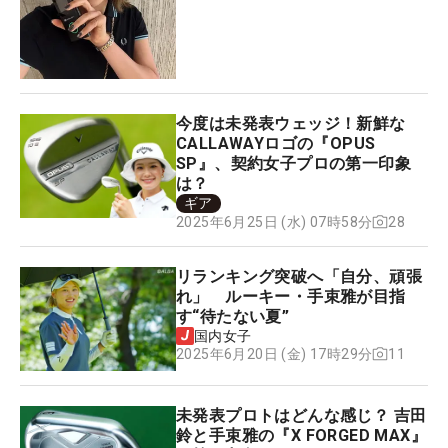
今度は未発表ウェッジ！新鮮な
CALLAWAYロゴの『OPUS
SP』、契約女子プロの第一印象
は？
ギア
28
2025年6月25日 (水) 07時58分
リランキング突破へ「自分、頑張
れ」 ルーキー・手束雅が目指
す“待たない夏”
国内女子
11
2025年6月20日 (金) 17時29分
未発表プロトはどんな感じ？ 吉田
鈴と手束雅の『X FORGED MAX』