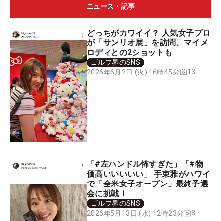
ニュース・記事
どっちがカワイイ？ 人気女子プロ
が「サンリオ展」を訪問、マイメ
ロディとの2ショットも
ゴルフ界のSNS
13
2026年6月2日 (火) 16時45分
「#左ハンドル怖すぎた」「#物
価高いいいいい」 手束雅がハワイ
で「全米女子オープン」最終予選
会に挑戦！
ゴルフ界のSNS
8
2026年5月13日 (水) 12時23分