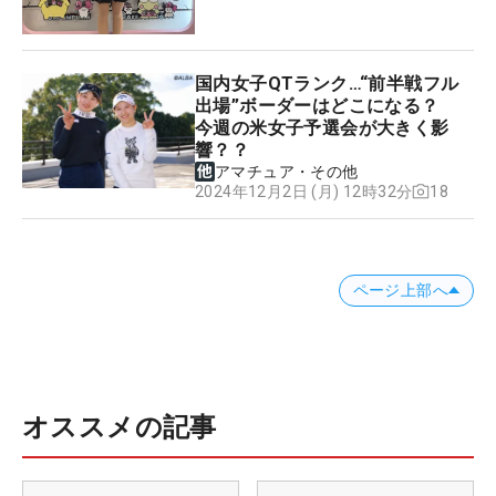
国内女子QTランク…“前半戦フル
出場”ボーダーはどこになる？
今週の米女子予選会が大きく影
響？？
アマチュア・その他
18
2024年12月2日 (月) 12時32分
ページ上部へ
オススメの記事