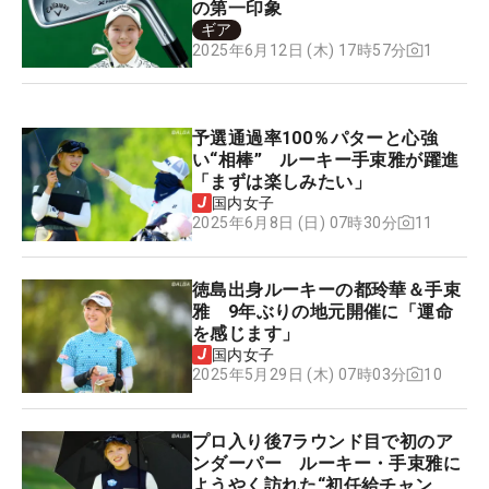
の第一印象
ギア
1
2025年6月12日 (木) 17時57分
予選通過率100％パターと心強
い“相棒” ルーキー手束雅が躍進
「まずは楽しみたい」
国内女子
11
2025年6月8日 (日) 07時30分
徳島出身ルーキーの都玲華＆手束
雅 9年ぶりの地元開催に「運命
を感じます」
国内女子
10
2025年5月29日 (木) 07時03分
プロ入り後7ラウンド目で初のア
ンダーパー ルーキー・手束雅に
ようやく訪れた“初任給チャン