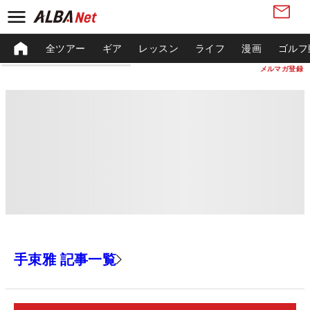
全ツアー
ギア
レッスン
ライフ
漫画
ゴルフ
メルマガ登録
手束雅 記事一覧