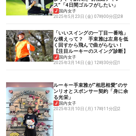
ス”「4日間ゴルフがしたい」
国内女子
28
2025年5月23日 (金) 07時00分
「いいスイングの一丁目一番地」
な構えって？ 手束雅は左肩を低
く回すから飛んで曲がらない！
【注目ルーキーのスイング診断】
国内女子
1
2025年3月14日 (金) 12時30分
ルーキー手束雅が“相思相愛”のサ
ンリオとスポンサー契約「身に余
る光栄」
国内女子
2
2025年3月10日 (月) 17時11分