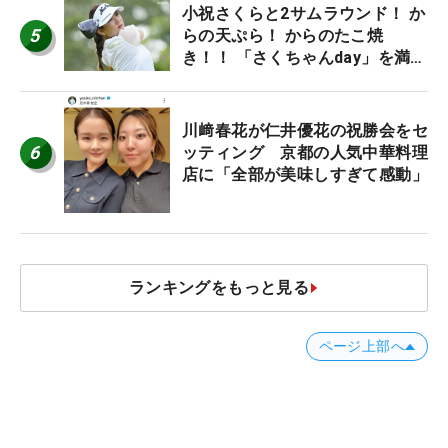
小祝さくらと2サムラウンド！ か
5
らの天ぷら！ からのたこ焼
き！！ 「さくちゃんday」を満喫
した吉本ひかるの福岡遠征最終日
川﨑春花が仁井優花の祝勝会をセ
6
ッティング 京都の人気中華料理
店に「全部が美味しすぎて感動」
ランキングをもっと見る
ページ上部へ