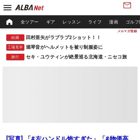
全ツアー
ギア
レッスン
ライフ
漫画
ゴルフ
メルマガ登録
田村亜矢がラブラブ2ショット！！
結婚
堀琴音がヘルメットを被り制服姿に
工場見学
セキ・ユウティンが絶景巡る北海道・ニセコ旅
旅行
[写真] 「#左ハンドル怖すぎた」「#物価高