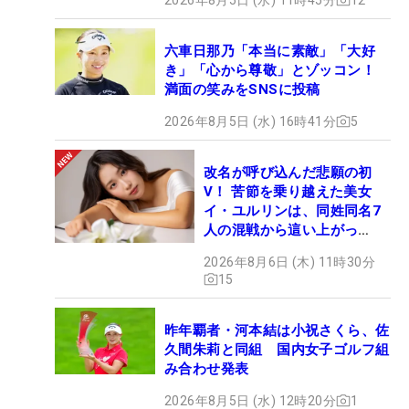
六車日那乃「本当に素敵」「大好
き」「心から尊敬」とゾッコン！
満面の笑みをSNSに投稿
2026年8月5日 (水) 16時41分
5
改名が呼び込んだ悲願の初
V！ 苦節を乗り越えた美女
イ・ユルリンは、同姓同名7
人の混戦から這い上がっ
た“新星ヒロイン”
2026年8月6日 (木) 11時30分
15
昨年覇者・河本結は小祝さくら、佐
久間朱莉と同組 国内女子ゴルフ組
み合わせ発表
2026年8月5日 (水) 12時20分
1