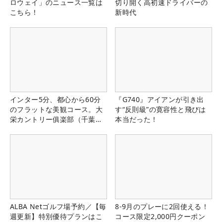
ロウェイ」のニュース一覧は
切り開く高初速ドライバーの
こちら！
新時代
インター5分、都心から60分
『G740』アイアンが引き出
のフラットな美観コース。大
す“反則級”の寛容性と飛びは
栄カントリー俱楽部（千葉
本当だった！
県）
ALBA Netゴルフ場予約／【毎
8-9月のプレーに2回使える！
週更新】特別優待プランはこ
コース限定2,000円クーポン