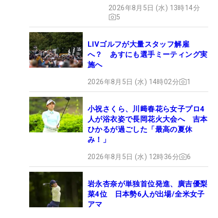
2026年8月5日 (水) 13時14分
5
LIVゴルフが大量スタッフ解雇
へ？ あすにも選手ミーティング実
施へ
2026年8月5日 (水) 14時02分
1
小祝さくら、川﨑春花ら女子プロ4
人が浴衣姿で長岡花火大会へ 吉本
ひかるが過ごした「最高の夏休
み！」
2026年8月5日 (水) 12時36分
6
岩永杏奈が単独首位発進、廣吉優梨
菜4位 日本勢6人が出場/全米女子
アマ