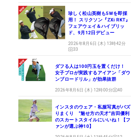
珍しく松山英樹も5Wを即採
用！ スリクソン『ZXi RKT』
フェアウェイ＆ハイブリッ
ド、9月12日デビュー
2026年8月6日 (木) 13時42分
33
ダフる人は100円玉を置くだけ！
女子プロが実践するアイアン「ダウ
ンブロードリル」が効果抜群
2026年8月6日 (木) 12時00分
40
インスタのウェア・私服写真がバズ
りまくり “魅せ方の天才”吉田優利
のスカートスタイルにいいね！【フ
ァンが選ぶ神10】
2026年8月5日 (水) 11時45分
12