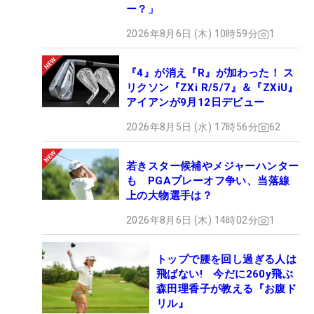
ー？」
2026年8月6日 (木) 10時59分
1
『4』が消え『R』が加わった！ ス
リクソン『ZXi R/5/7』＆『ZXiU』
アイアンが9月12日デビュー
2026年8月5日 (水) 17時56分
62
若きスター候補やメジャーハンター
も PGAプレーオフ争い、当落線
上の大物選手は？
2026年8月6日 (木) 14時02分
1
トップで腰を回し過ぎる人は
飛ばない! 今だに260y飛ぶ
森田理香子が教える『お腹ド
リル』