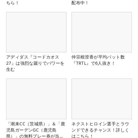
ちら！
配布中！
アディダス『コードカオス
仲宗根澄香が平均パット数
27』は強烈な蹴りでパワーを
『TRTL』で6人抜き！
生む
「潮来CC（茨城県）」＆「鹿
ネクストヒロイン選手とラウ
児島ガーデンGC（鹿児島
ンドできるチャンス！詳しく
県）」の無料プレー券が当た
はこちら！