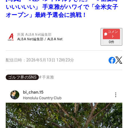
いいいいい」 手束雅がハワイで「全米女子
オープン」最終予選会に挑戦！
コメン
所属
ALBA Net編集部
ト
ALBA Net編集部
/
ALBA Net
0
件
配信日時：
2026年5月13日 12時23分
ゴルフ界のSNS
#
手束雅