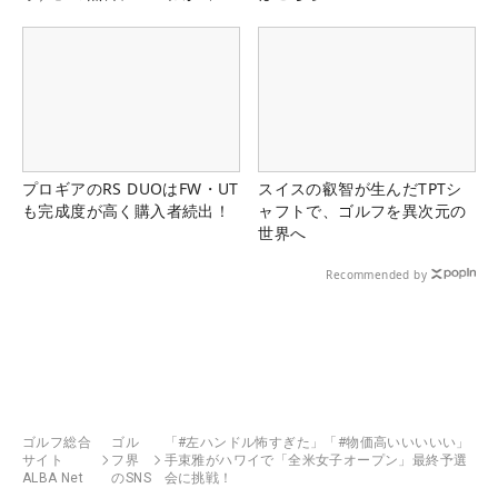
る！！
プロギアのRS DUOはFW・UT
スイスの叡智が生んだTPTシ
も完成度が高く購入者続出！
ャフトで、ゴルフを異次元の
世界へ
Recommended by
ゴルフ総合
ゴル
「#左ハンドル怖すぎた」「#物価高いいいいい」
サイト
フ界
手束雅がハワイで「全米女子オープン」最終予選
ALBA Net
のSNS
会に挑戦！