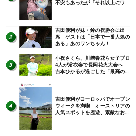
不安もあったが「それ以上にワク
ワクしています」
吉田優利が妹・鈴の祝勝会に出
2
席 ゲストは「日本で一番人気の
ある」あのワンちゃん！
小祝さくら、川﨑春花ら女子プロ
3
4人が浴衣姿で長岡花火大会へ
吉本ひかるが過ごした「最高の夏
休み！」
吉田優利がヨーロッパでオープン
4
ウィークを満喫 オーストリアの
人気スポットを歴遊、素敵なお土
産もゲット！