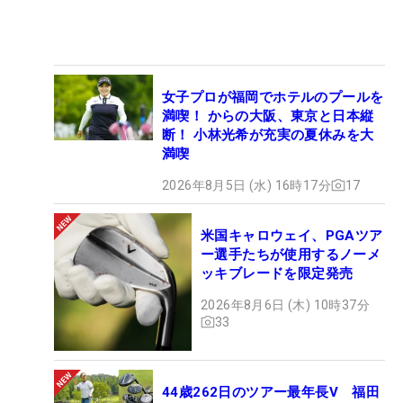
女子プロが福岡でホテルのプールを
満喫！ からの大阪、東京と日本縦
断！ 小林光希が充実の夏休みを大
満喫
2026年8月5日 (水) 16時17分
17
米国キャロウェイ、PGAツア
ー選手たちが使用するノーメ
ッキブレードを限定発売
2026年8月6日 (木) 10時37分
33
44歳262日のツアー最年長V 福田