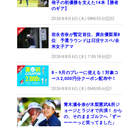
侑子の初優勝を支えた14本【勝者
のギア】
2026年8月6日 (木) 08時55分
32
岩永杏奈が暫定首位、廣吉優梨菜8
位 予選ラウンドは日没サスペ/全
米女子アマ
2026年8月6日 (木) 11時18分
1
8－9月のプレーに使える！対象コ
ース2,000円分クーポン配布中！
2026年8月6日 (木) 06時00分
1
青木瀬令奈が木梨憲武&所ジ
ョージとラジオで共演！ から
の、そのままゴルフへ「ずー
ーーーっと笑ってました」