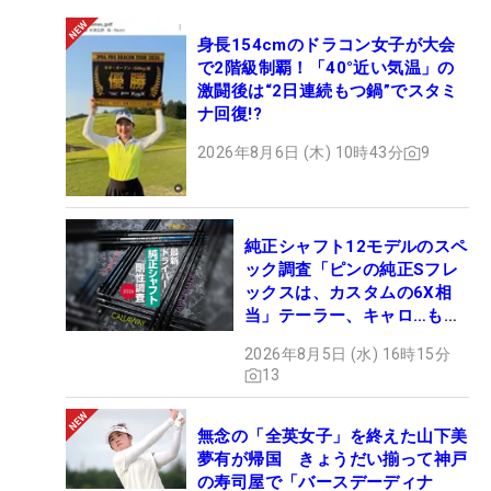
身長154cmのドラコン女子が大会
で2階級制覇！「40°近い気温」の
激闘後は“2日連続もつ鍋”でスタミ
ナ回復!?
2026年8月6日 (木) 10時43分
9
純正シャフト12モデルのスペ
ック調査「ピンの純正Sフレ
ックスは、カスタムの6X相
当」テーラー、キャロ…もチ
ェック！
2026年8月5日 (水) 16時15分
13
無念の「全英女子」を終えた山下美
夢有が帰国 きょうだい揃って神戸
の寿司屋で「バースデーディナ