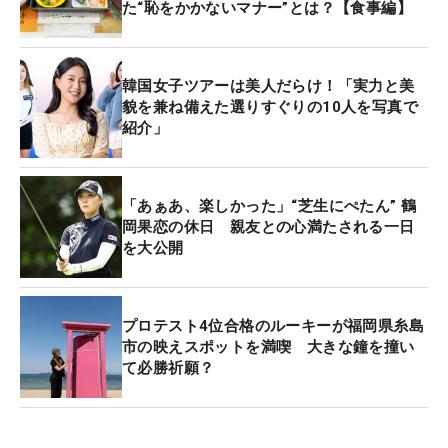
た“恥をかかないマナー”とは？【食事編】
韓国女子ツアーは美人だらけ！「実力と美
貌を兼ね備えた選りすぐりの10人を写真で
紹介」
「あぁあ、楽しかった」“芝生にぺたん” 鶴
岡果恋の休日 親友との心満たされる一日
を大公開
プロテスト4位合格のルーキーが福岡県糸島
市の映えスポットを満喫 大きな鐘を撞い
て必勝祈願？