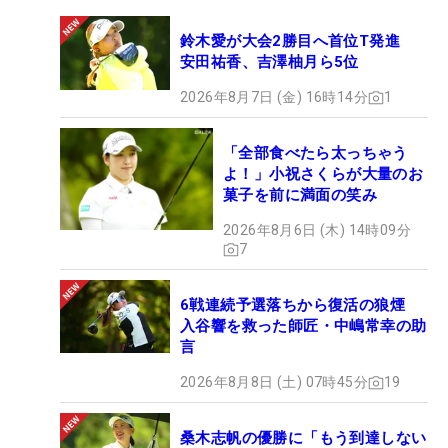
鈴木愛が大会2勝目へ首位T発進
安田祐香、吉澤柚月ら5位
2026年8月7日 (金) 16時14分
1
「全部食べたら太っちゃう
よ！」小祝さくらが大量のお
菓子を前に満面の笑み
2026年8月6日 (木) 14時09分
7
6戦連続予選落ちから復活の狼煙
入谷響を救った師匠・中嶋常幸の助
言
2026年8月8日 (土) 07時45分
19
桑木志帆の優勝に「もう到達しない