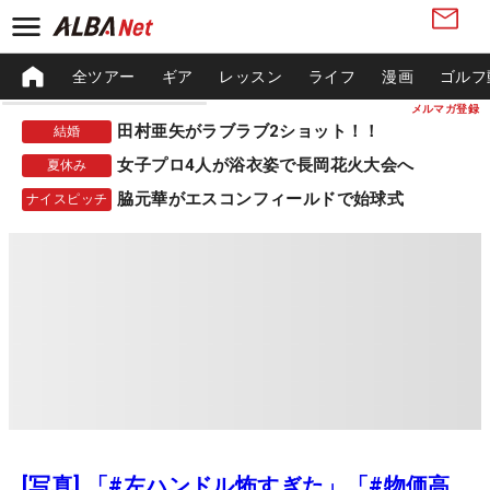
全ツアー
ギア
レッスン
ライフ
漫画
ゴルフ
メルマガ登録
田村亜矢がラブラブ2ショット！！
結婚
女子プロ4人が浴衣姿で長岡花火大会へ
夏休み
脇元華がエスコンフィールドで始球式
ナイスピッチ
[写真] 「#左ハンドル怖すぎた」「#物価高