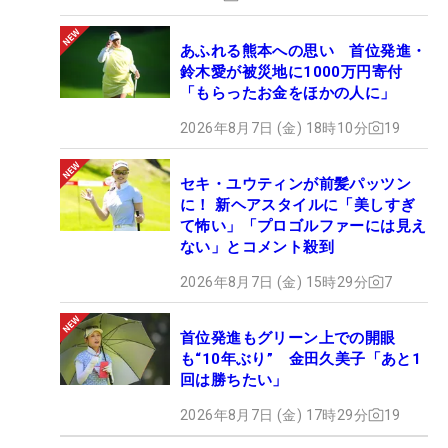
あふれる熊本への思い 首位発進・
鈴木愛が被災地に1000万円寄付
「もらったお金をほかの人に」
2026年8月7日 (金) 18時10分
19
セキ・ユウティンが前髪パッツン
に！ 新ヘアスタイルに「美しすぎ
て怖い」「プロゴルファーには見え
ない」とコメント殺到
2026年8月7日 (金) 15時29分
7
首位発進もグリーン上での開眼
も“10年ぶり” 金田久美子「あと1
回は勝ちたい」
2026年8月7日 (金) 17時29分
19