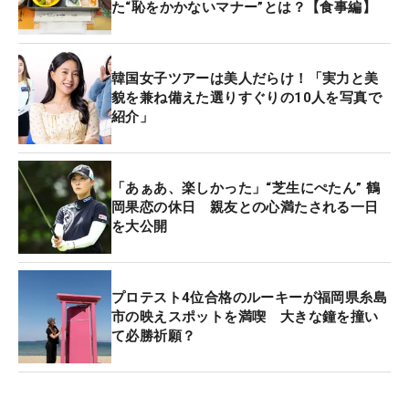
た“恥をかかないマナー”とは？【食事編】
韓国女子ツアーは美人だらけ！「実力と美
貌を兼ね備えた選りすぐりの10人を写真で
紹介」
「あぁあ、楽しかった」“芝生にぺたん” 鶴
岡果恋の休日 親友との心満たされる一日
を大公開
プロテスト4位合格のルーキーが福岡県糸島
市の映えスポットを満喫 大きな鐘を撞い
て必勝祈願？