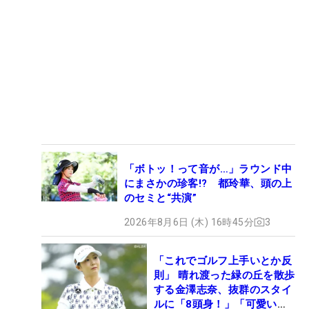
「ボトッ！って音が…」ラウンド中
にまさかの珍客!? 都玲華、頭の上
のセミと“共演”
2026年8月6日 (木) 16時45分
3
「これでゴルフ上手いとか反
則」 晴れ渡った緑の丘を散歩
する金澤志奈、抜群のスタイ
ルに「8頭身！」「可愛いに