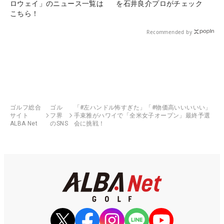
ロウェイ」のニュース一覧は
を石井良介プロがチェック
こちら！
Recommended by
ゴルフ総合
ゴル
「#左ハンドル怖すぎた」「#物価高いいいいい」
サイト
フ界
手束雅がハワイで「全米女子オープン」最終予選
ALBA Net
のSNS
会に挑戦！