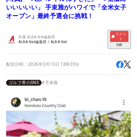
いいいいい」 手束雅がハワイで「全米女子
オープン」最終予選会に挑戦！
コメン
所属
ALBA Net編集部
ト
ALBA Net編集部
/
ALBA Net
0
件
配信日時：
2026年5月13日 12時23分
ゴルフ界のSNS
#
手束雅