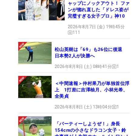
ャップにノックアウト！ ファ
ンが惚れ直した「ドレス姿が
完璧すぎる女子プロ」神10
2026年8月7日 (金) 19時45分
111
松山英樹は「69」も26位に後退
日本勢2人が決勝へ
2026年8月8日 (土) 08時41分
1
＜中間速報＞仲村果乃が単独首位浮
上 1打差に吉澤柚月、小林光希、
全美貞
2026年8月8日 (土) 13時04分
1
「パーティーしようぜ！」身長
154cmの小さなドラコン女子・鈴