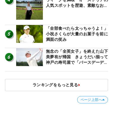
人気スポットを歴遊、素敵なお土
産もゲット！
「全部食べたら太っちゃうよ！」
5
小祝さくらが大量のお菓子を前に
満面の笑み
無念の「全英女子」を終えた山下
6
美夢有が帰国 きょうだい揃って
神戸の寿司屋で「バースデーディ
ナー？」
ランキングをもっと見る
ページ上部へ