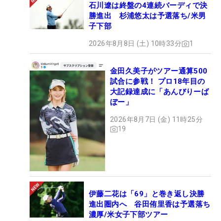
石川遼は終盤の4連続バーディで決
勝進出 杉浦悠太は予選落ち/米男
子下部
2026年8月8日 (土) 10時33分
1
金田久美子がツアー通算500
試合に参戦！ プロ18年目の
大記録達成に「あんびりーば
ぼー」
2026年8月7日 (金) 11時25分
19
伊藤二花は「69」と巻き返し決勝
進出圏内へ 谷田侑里香は予選落ち
濃厚/米女子下部ツアー