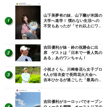
山下美夢有の妹、山下蘭が米国の
1
大学へ進学！ 慣れない生活への
不安もあったが「それ以上にワク
ワクしています」
吉田優利が妹・鈴の祝勝会に出
2
席 ゲストは「日本で一番人気の
ある」あのワンちゃん！
小祝さくら、川﨑春花ら女子プロ
3
4人が浴衣姿で長岡花火大会へ
吉本ひかるが過ごした「最高の夏
休み！」
吉田優利がヨーロッパでオープン
4
ウィークを満喫 オーストリアの