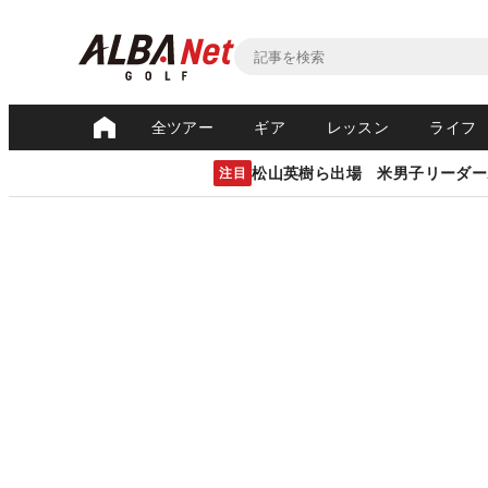
全ツアー
ギア
レッスン
ライフ
松山英樹ら出場 米男子リーダー
注目