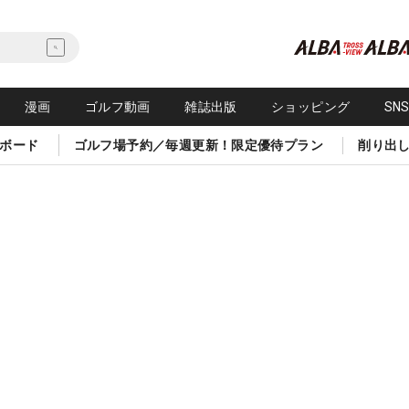
漫画
ゴルフ動画
雑誌出版
ショッピング
SN
ボード
ゴルフ場予約／毎週更新！限定優待プラン
削り出