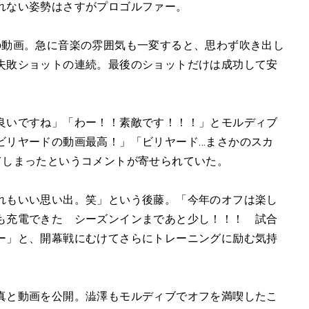
れない姿勢はさすがプロゴルファー。
の動画。急に音楽の雰囲気も一変すると、思わず吹き出し
失敗ショットの連続。最後のショットだけは成功して安
良いですね」「わー！！素敵です！！！」とモルディブ
ビリヤードの動画最高！」「ビリヤード…まさかのスカ
てしまったというコメントが寄せられていた。
れもいい思い出。笑」という後藤。「今年のオフは楽し
も充電できた シーズンインまであと少し！！！ 試合
ー」と、開幕戦にむけてさらにトレーニングに励む気持
真と動画を公開。澁澤もモルディブでオフを満喫したこ