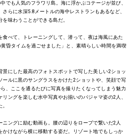
の中でも人気のフラワリ島。海に浮かぶコテージが並び、
さらに水深5.8メートルの海中レストランもあるなど、
分を味わうことができる島だ。
を食べて、トレーニングして、潜って、夜は海風にあた
の黄昏タイムを過ごせました」と、素晴らしい時間を満喫
背景にした最高のフォトスポットで写した美しい2ショッ
ソールに黒のサングラスをかけた2ショットや、笑顔で写
から、ここを通るたびに写真を撮りたくなってしまう魅力
ケリングを楽しむ水中写真やお揃いのパジャマ姿の2人、
た。
ーニングに励む動画も。腰の辺りをロープで繋いだ2人
をかけながら横に移動する姿だ。リゾート地でもしっか