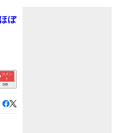
「ほぼ
コメン
ト
0
件