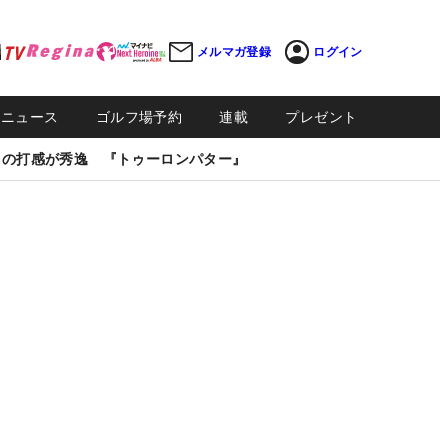
メルマガ登録
ログイン
Sニュース
ゴルフ場予約
連載
プレゼント
しの打感が秀逸 『トゥーロンパター』