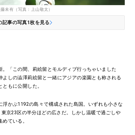
後藤未有（写真：上山敬太）
の記事の写真
1
枚を見る
新。「この間、莉絵留とモルディブ行っちゃいました
仲よしの澁澤莉絵留と一緒にアジアの楽園とも称される
とともに公開した。
浮かぶ1192の島々で構成された島国。いずれも小さな
。東京23区の半分ほどの広さだ。しかし温暖で過ごしや
集めている。