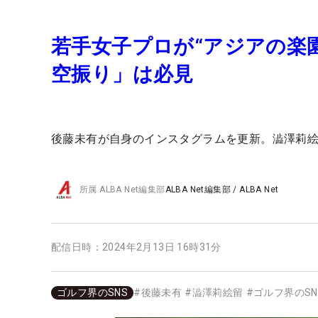
若手女子プロが“アジアの楽
空振り」は必見
後藤未有が自身のインスタグラムを更新。澁澤莉
所属
ALBA Net編集部
ALBA Net編集部
/
ALBA Net
配信日時：
2024年2月13日 16時31分
ゴルフ界のSNS
#
後藤未有
#
澁澤莉絵留
#
ゴルフ界のSN