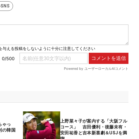
SNS
上野菜々子が案内する「大阪フル
ちゃっ
コース」 吉田優利・後藤未有・
利の韓国
安田祐香と吉本新喜劇＆USJを満
喫