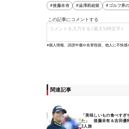
#後藤未有
#澁澤莉絵留
#ゴルフ界の
関連記事
「美味しいもの食べすぎ
た」 後藤未有＆吉田優
2人旅