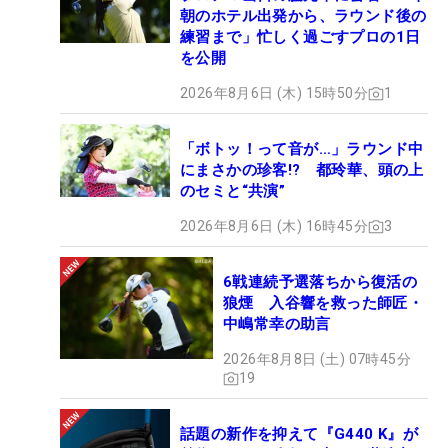
朝のホテル出発から、ラウンド後の
練習まで」忙しく過ごすプロの1日
を公開
2026年8月6日 (木) 15時50分
1
「ボトッ！って音が…」ラウンド中
にまさかの珍客!? 都玲華、頭の上
のセミと“共演”
2026年8月6日 (木) 16時45分
3
6戦連続予選落ちから復活の
狼煙 入谷響を救った師匠・
中嶋常幸の助言
2026年8月8日 (土) 07時45分
19
話題の新作を抑えて『G440 K』が