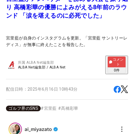
り 高橋彩華の優勝によみがえる8年前のラウ
ンド 「涙を堪えるのに必死でした」
宮里藍が自身のインスタグラムを更新。「宮里藍 サントリーレ
ディス」が無事に終えたことを報告した。
コメン
所属
ALBA Net編集部
ト
ALBA Net編集部
/
ALBA Net
0
件
配信日時：
2025年6月16日 10時43分
ゴルフ界のSNS
#
宮里藍
#
髙橋彩華