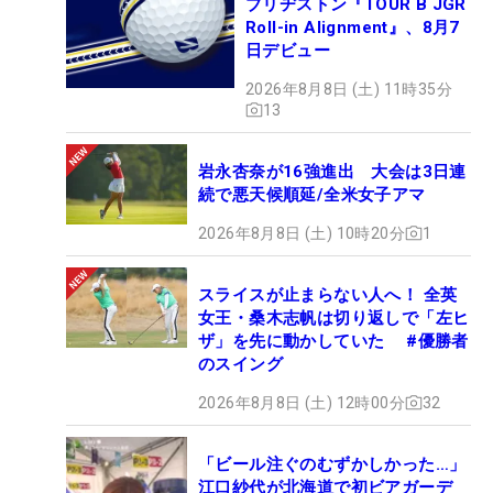
ブリヂストン『TOUR B JGR
Roll-in Alignment』、8月7
日デビュー
2026年8月8日 (土) 11時35分
13
岩永杏奈が16強進出 大会は3日連
続で悪天候順延/全米女子アマ
2026年8月8日 (土) 10時20分
1
スライスが止まらない人へ！ 全英
女王・桑木志帆は切り返しで「左ヒ
ザ」を先に動かしていた #優勝者
のスイング
2026年8月8日 (土) 12時00分
32
「ビール注ぐのむずかしかった…」
江口紗代が北海道で初ビアガーデ