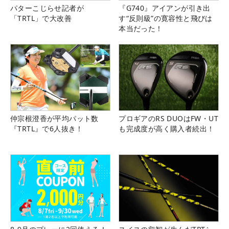
パターこじらせ記者が
『G740』アイアンが引き出
「TRTL」で大改善
す“反則級”の寛容性と飛びは
本当だった！
仲宗根澄香が平均パット数
プロギアのRS DUOはFW・UT
『TRTL』で6人抜き！
も完成度が高く購入者続出！