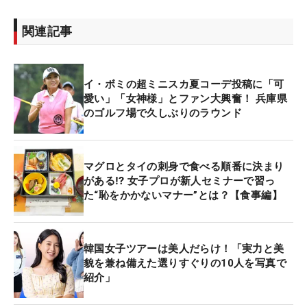
関連記事
イ・ボミの超ミニスカ夏コーデ投稿に「可
愛い」「女神様」とファン大興奮！ 兵庫県
のゴルフ場で久しぶりのラウンド
マグロとタイの刺身で食べる順番に決まり
がある⁉ 女子プロが新人セミナーで習っ
た“恥をかかないマナー”とは？【食事編】
韓国女子ツアーは美人だらけ！「実力と美
貌を兼ね備えた選りすぐりの10人を写真で
紹介」