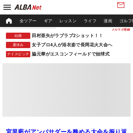
全ツアー
ギア
レッスン
ライフ
漫画
ゴルフ
メルマガ登録
田村亜矢がラブラブ2ショット！！
結婚
女子プロ4人が浴衣姿で長岡花火大会へ
夏休み
脇元華がエスコンフィールドで始球式
ナイスピッチ
宮里藍がアンバサダーを務める大会を振り返