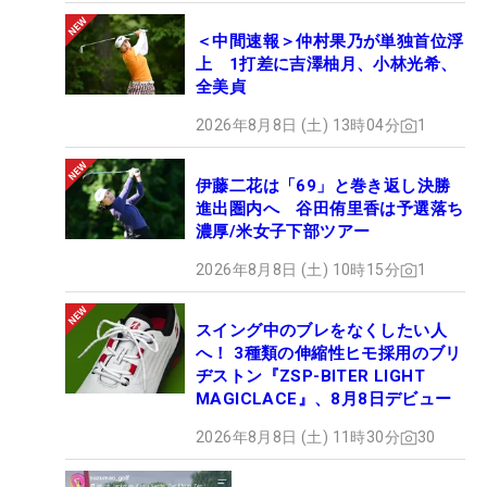
＜中間速報＞仲村果乃が単独首位浮
上 1打差に吉澤柚月、小林光希、
全美貞
2026年8月8日 (土) 13時04分
1
伊藤二花は「69」と巻き返し決勝
進出圏内へ 谷田侑里香は予選落ち
濃厚/米女子下部ツアー
2026年8月8日 (土) 10時15分
1
スイング中のブレをなくしたい人
へ！ 3種類の伸縮性ヒモ採用のブリ
ヂストン『ZSP-BITER LIGHT
MAGICLACE』、8月8日デビュー
2026年8月8日 (土) 11時30分
30