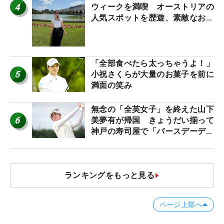
4
ウィークを満喫 オーストリアの
人気スポットを歴遊、素敵なお土
産もゲット！
「全部食べたら太っちゃうよ！」
5
小祝さくらが大量のお菓子を前に
満面の笑み
無念の「全英女子」を終えた山下
6
美夢有が帰国 きょうだい揃って
神戸の寿司屋で「バースデーディ
ナー？」
ランキングをもっと見る
ページ上部へ