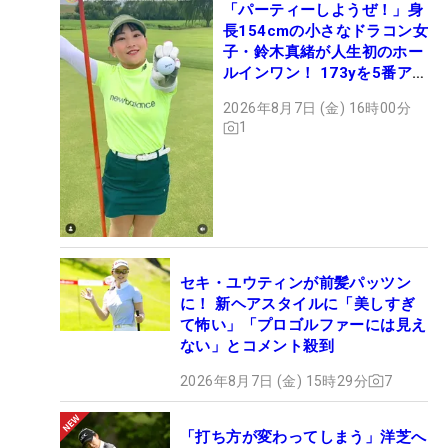
「パーティーしようぜ！」身
長154cmの小さなドラコン女
子・鈴木真緒が人生初のホー
ルインワン！ 173yを5番アイ
アンで会心のショット
2026年8月7日 (金) 16時00分
1
セキ・ユウティンが前髪パッツン
に！ 新ヘアスタイルに「美しすぎ
て怖い」「プロゴルファーには見え
ない」とコメント殺到
2026年8月7日 (金) 15時29分
7
「打ち方が変わってしまう」洋芝へ