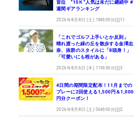
首位 “10Ｋ”人気は未だに継続中 #
週間ギアランキング
2026年8月8日 (土) 18時00分
11
「これでゴルフ上手いとか反則」
晴れ渡った緑の丘を散歩する金澤志
奈、抜群のスタイルに「8頭身！」
「可愛いにも程がある」
2026年8月6日 (木) 11時36分
3
4日間の期間限定配布！11月までの
プレーに2回使える1,500円＆1,000
円分クーポン！
2026年8月8日 (土) 06時00分
2