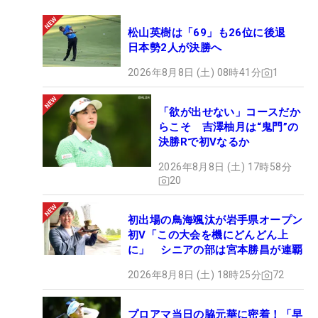
松山英樹は「69」も26位に後退
日本勢2人が決勝へ
2026年8月8日 (土) 08時41分
1
「欲が出せない」コースだか
らこそ 吉澤柚月は“鬼門”の
決勝Rで初Vなるか
2026年8月8日 (土) 17時58分
20
初出場の鳥海颯汰が岩手県オープン
初V「この大会を機にどんどん上
に」 シニアの部は宮本勝昌が連覇
2026年8月8日 (土) 18時25分
72
プロアマ当日の脇元華に密着！「早