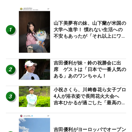
山下美夢有の妹、山下蘭が米国の
1
大学へ進学！ 慣れない生活への
不安もあったが「それ以上にワク
ワクしています」
吉田優利が妹・鈴の祝勝会に出
2
席 ゲストは「日本で一番人気の
ある」あのワンちゃん！
小祝さくら、川﨑春花ら女子プロ
3
4人が浴衣姿で長岡花火大会へ
吉本ひかるが過ごした「最高の夏
休み！」
吉田優利がヨーロッパでオープン