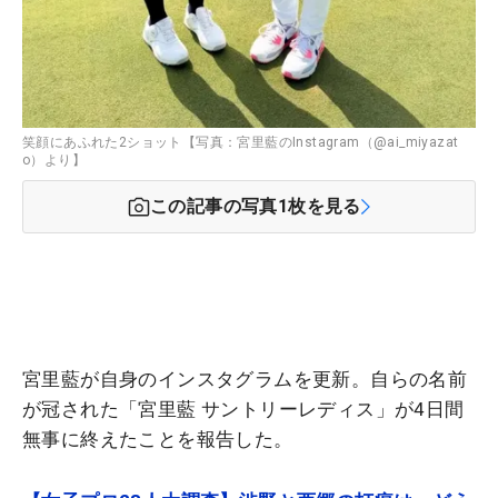
笑顔にあふれた2ショット【写真：宮里藍のInstagram（@ai_miyazat
o）より】
この記事の写真
1
枚を見る
宮里藍が自身のインスタグラムを更新。自らの名前
が冠された「宮里藍 サントリーレディス」が4日間
無事に終えたことを報告した。