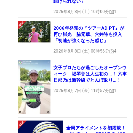
続けられない」
2026年8月8日 (土) 10時00分
1
2006年発売の『ツアーAD PT』が
再び脚光 脇元華、穴井詩も投入
「初速が強くなった感じ」
2026年8月8日 (土) 08時56分
4
女子プロたちが過ごしたオープンウ
ィーク 堀琴音は人生初の…！ 六車
日那乃は新幹線でとんぼ返り…！
2026年8月7日 (金) 11時57分
1
全周アライメントを初搭載！