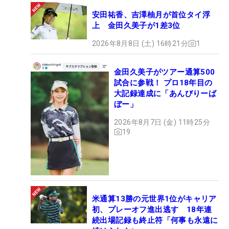
安田祐香、吉澤柚月が首位タイ浮
上 金田久美子が1差3位
2026年8月8日 (土) 16時21分
1
金田久美子がツアー通算500
試合に参戦！ プロ18年目の
大記録達成に「あんびりーば
ぼー」
2026年8月7日 (金) 11時25分
19
米通算13勝の元世界1位がキャリア
初、プレーオフ進出逃す 18年連
続出場記録も終止符「何事も永遠に