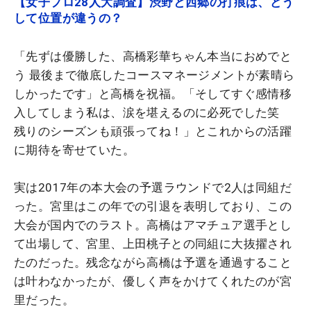
【女子プロ28人大調査】渋野と西郷の打痕は、どう
して位置が違うの？
「先ずは優勝した、高橋彩華ちゃん本当におめでと
う 最後まで徹底したコースマネージメントが素晴ら
しかったです」と高橋を祝福。「そしてすぐ感情移
入してしまう私は、涙を堪えるのに必死でした笑
残りのシーズンも頑張ってね！」とこれからの活躍
に期待を寄せていた。
実は2017年の本大会の予選ラウンドで2人は同組だ
った。宮里はこの年での引退を表明しており、この
大会が国内でのラスト。高橋はアマチュア選手とし
て出場して、宮里、上田桃子との同組に大抜擢され
たのだった。残念ながら高橋は予選を通過すること
は叶わなかったが、優しく声をかけてくれたのが宮
里だった。