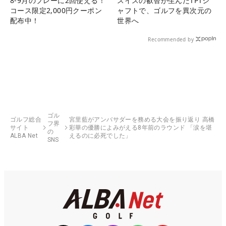
8-9月のプレーに2回使える！
スイスの叡智が生んだTPTシ
コース限定2,000円クーポン
ャフトで、ゴルフを異次元の
配布中！
世界へ
Recommended by
ゴル
ゴルフ総合
宮里藍がアンバサダーを務める大会を振り返り 高橋
フ界
サイト
彩華の優勝によみがえる8年前のラウンド 「涙を堪
の
ALBA Net
えるのに必死でした」
SNS