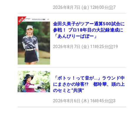
2026年8月7日 (金) 12時00分
7
金田久美子がツアー通算500試合に
参戦！ プロ18年目の大記録達成に
「あんびりーばぼー」
2026年8月7日 (金) 11時25分
19
「ボトッ！って音が…」ラウンド中
にまさかの珍客!? 都玲華、頭の上
のセミと“共演”
2026年8月6日 (木) 16時45分
3