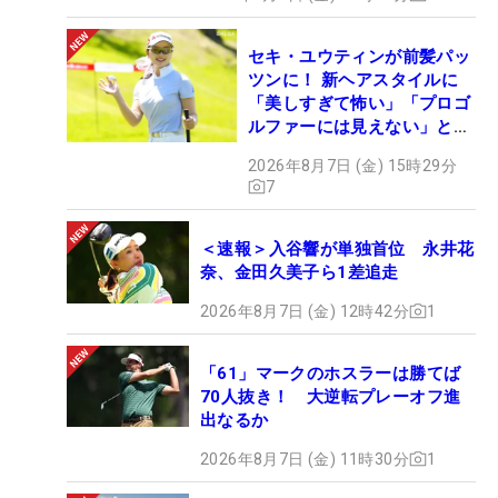
セキ・ユウティンが前髪パッ
ツンに！ 新ヘアスタイルに
「美しすぎて怖い」「プロゴ
ルファーには見えない」とコ
メント殺到
2026年8月7日 (金) 15時29分
7
＜速報＞入谷響が単独首位 永井花
奈、金田久美子ら1差追走
2026年8月7日 (金) 12時42分
1
「61」マークのホスラーは勝てば
70人抜き！ 大逆転プレーオフ進
出なるか
2026年8月7日 (金) 11時30分
1