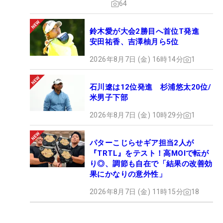
64
鈴木愛が大会2勝目へ首位T発進
安田祐香、吉澤柚月ら5位
2026年8月7日 (金) 16時14分
1
石川遼は12位発進 杉浦悠太20位/
米男子下部
2026年8月7日 (金) 10時29分
1
パターこじらせギア担当2人が
『TRTL』をテスト！高MOIで転が
り◎、調節も自在で「結果の改善効
果にかなりの意外性」
2026年8月7日 (金) 11時15分
18