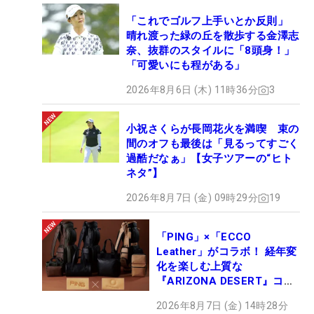
「これでゴルフ上手いとか反則」
晴れ渡った緑の丘を散歩する金澤志
奈、抜群のスタイルに「8頭身！」
「可愛いにも程がある」
2026年8月6日 (木) 11時36分
3
小祝さくらが長岡花火を満喫 束の
間のオフも最後は「見るってすごく
過酷だなぁ」【女子ツアーの“ヒト
ネタ”】
2026年8月7日 (金) 09時29分
19
「PING」×「ECCO
Leather」がコラボ！ 経年変
化を楽しむ上質な
『ARIZONA DESERT』コレ
クション、9月15日限定デビ
2026年8月7日 (金) 14時28分
ュー