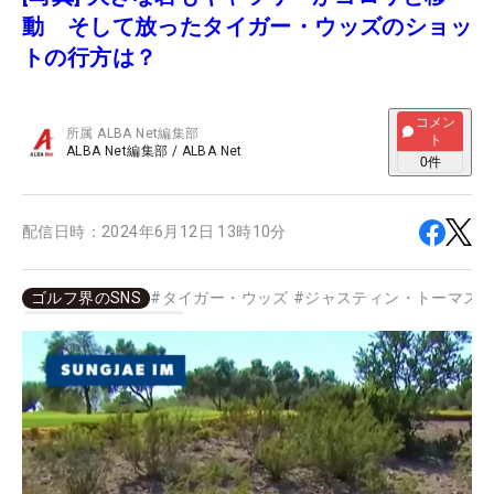
動 そして放ったタイガー・ウッズのショッ
トの行方は？
コメン
所属
ALBA Net編集部
ト
ALBA Net編集部
/
ALBA Net
0
件
配信日時：
2024年6月12日 13時10分
ゴルフ界のSNS
#
タイガー・ウッズ
#
ジャスティン・トーマス