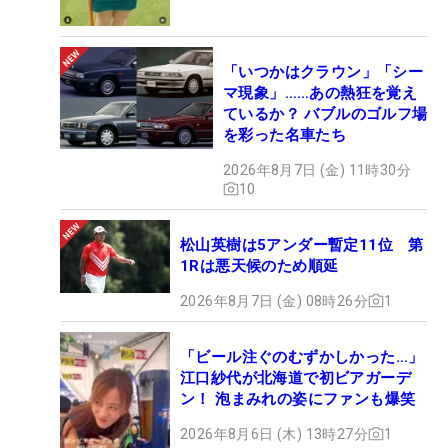
「いつかはクラウン」「シー
マ現象」……あの熱狂を覚え
ているか？ バブルのゴルフ場
を彩った名車たち
2026年8月7日 (金) 11時30分
10
松山英樹は5アンダー暫定11位 第
1Rは悪天候のため順延
2026年8月7日 (金) 08時26分
1
「ビール注ぐのむずかしかった…」
江口紗代が北海道で初ビアガーデ
ン！ 泡まみれの姿にファンも爆笑
2026年8月6日 (木) 13時27分
1