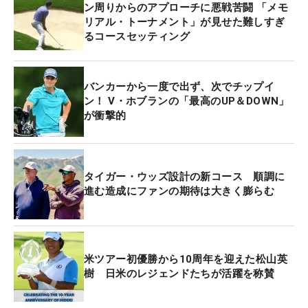
ン周りからのアプローチに悪戦苦闘 「メモ
リアル・トーナメント」が見せた難しすぎ
るコースセッティング
バンカーから一度で出ず、次でチップイ
ン！ V・ホブランの「最高のUP＆DOWN」
が衝撃的
タイガー・ウッズ設計の新コース 順調に
進む造成にファンの期待は大きく膨らむ
米ツアー初優勝から10周年を迎えた松山英
樹 日米のレジェンドたちが活躍を称賛