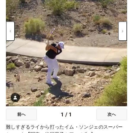
1
/
1
前へ
次へ
難しすぎるライから打ったイム・ソンジェのスーパー