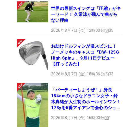
世界の最新スイングは「圧縮」がキ
ーワード！ 久常涼が飛んで曲がら
ない理由
2026年8月7日 (金) 12時00分
35
お助けドルフィンが激スピンに！
ノーメッキのキャスコ『DW-125G
High Spin』、9月11日デビュー
【打ってみた】
2026年8月7日 (金) 18時36分
33
「パーティーしようぜ！」身長
154cmの小さなドラコン女子・鈴
木真緒が人生初のホールインワン！
173yを5番アイアンで会心のショッ
ト
2026年8月7日 (金) 16時00分
1