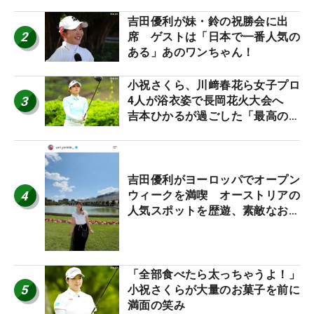
吉田優利が妹・鈴の祝勝会に出
2
席 ゲストは「日本で一番人気の
ある」あのワンちゃん！
小祝さくら、川﨑春花ら女子プロ
3
4人が浴衣姿で長岡花火大会へ
吉本ひかるが過ごした「最高の夏
休み！」
吉田優利がヨーロッパでオープン
4
ウィークを満喫 オーストリアの
人気スポットを歴遊、素敵なお土
産もゲット！
「全部食べたら太っちゃうよ！」
5
小祝さくらが大量のお菓子を前に
満面の笑み