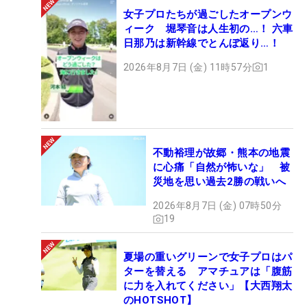
女子プロたちが過ごしたオープンウ
ィーク 堀琴音は人生初の…！ 六車
日那乃は新幹線でとんぼ返り…！
2026年8月7日 (金) 11時57分
1
不動裕理が故郷・熊本の地震
に心痛「自然が怖いな」 被
災地を思い過去2勝の戦いへ
2026年8月7日 (金) 07時50分
19
夏場の重いグリーンで女子プロはパ
ターを替える アマチュアは「腹筋
に力を入れてください」【大西翔太
のHOTSHOT】