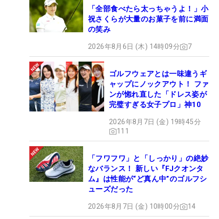
「全部食べたら太っちゃうよ！」小
祝さくらが大量のお菓子を前に満面
の笑み
2026年8月6日 (木) 14時09分
7
ゴルフウェアとは一味違うギ
ャップにノックアウト！ ファ
ンが惚れ直した「ドレス姿が
完璧すぎる女子プロ」神10
2026年8月7日 (金) 19時45分
111
「フワフワ」と「しっかり」の絶妙
なバランス！ 新しい『FJクオンタ
ム』は性能が“ど真ん中”のゴルフシ
ューズだった
2026年8月7日 (金) 10時00分
14