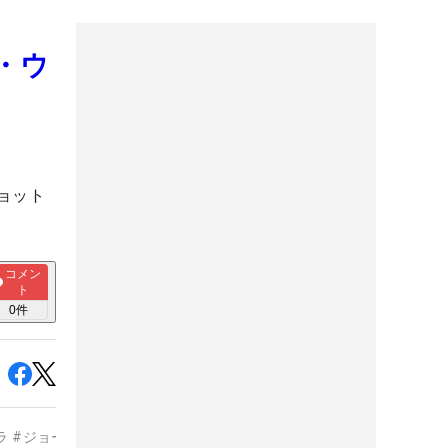
・ウ
ョット
コメン
ト
0
件
ラ
#
ジョーダン・スピース
#
ジェイソン・デイ