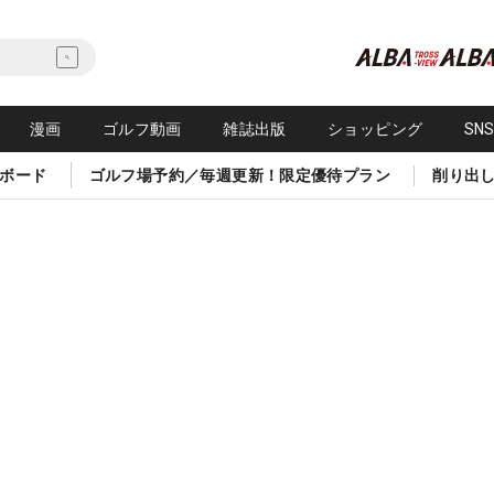
漫画
ゴルフ動画
雑誌出版
ショッピング
SN
ボード
ゴルフ場予約／毎週更新！限定優待プラン
削り出