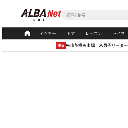
全ツアー
ギア
レッスン
ライフ
松山英樹ら出場 米男子リーダー
注目