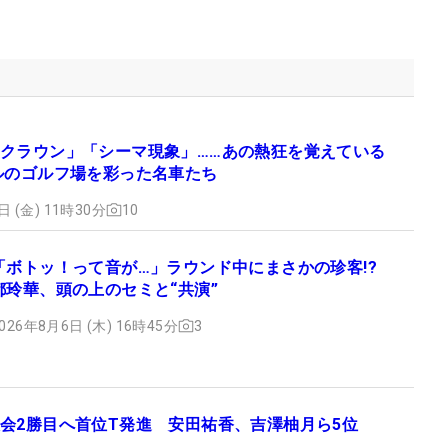
クラウン」「シーマ現象」……あの熱狂を覚えている
ルのゴルフ場を彩った名車たち
日 (金) 11時30分
10
「ボトッ！って音が…」ラウンド中にまさかの珍客!?
都玲華、頭の上のセミと“共演”
026年8月6日 (木) 16時45分
3
会2勝目へ首位T発進 安田祐香、吉澤柚月ら5位