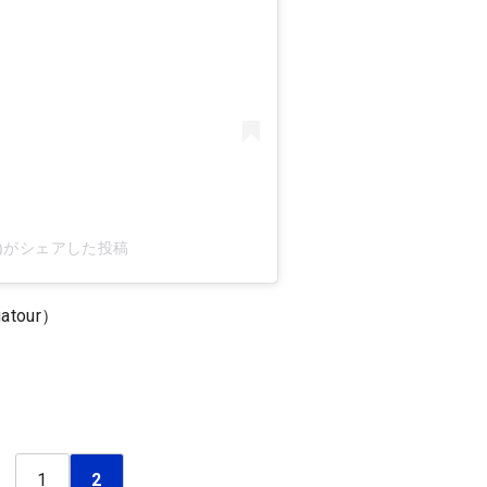
our)がシェアした投稿
tour）
1
2