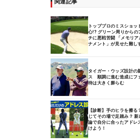
関連記事
トッププロのミスショッ
心!? グリーン周りから
チに悪戦苦闘 「メモリア
ナメント」が見せた難し
ースセッティング
タイガー・ウッズ設計の
ス 順調に進む造成にフ
待は大きく膨らむ
【診断】手のヒラを擦る？
じてその場で足踏み？ 新
論で自分に合ったアドレ
けよう！