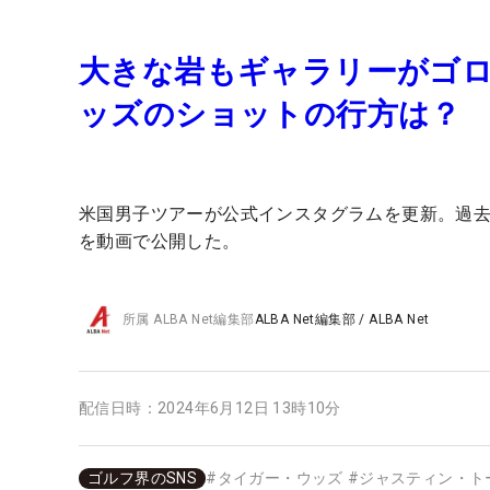
大きな岩もギャラリーがゴ
ッズのショットの行方は？
米国男子ツアーが公式インスタグラムを更新。過
を動画で公開した。
所属
ALBA Net編集部
ALBA Net編集部
/
ALBA Net
配信日時：
2024年6月12日 13時10分
ゴルフ界のSNS
#
タイガー・ウッズ
#
ジャスティン・ト