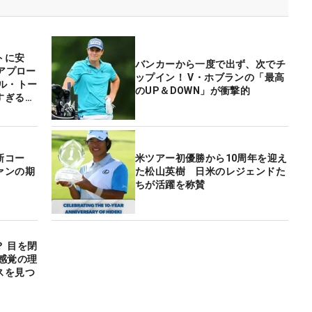
トに安
バンカーから一度で出ず、次でチ
のアプロー
ップイン！ V・ホブランの「最高
ル・トー
のUP＆DOWN」が衝撃的
すぎるコ
新コー
米ツアー初優勝から10周年を迎え
ァンの期
た松山英樹 日米のレジェンドた
ちが活躍を称賛
 目を閉
感覚の理
スを見つ