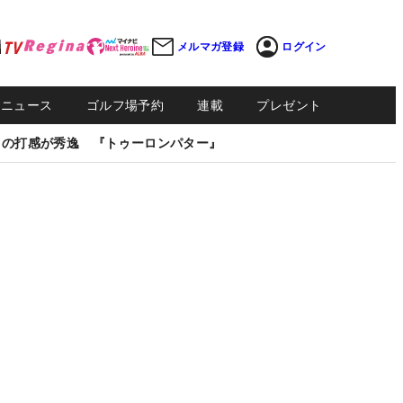
メルマガ登録
ログイン
Sニュース
ゴルフ場予約
連載
プレゼント
しの打感が秀逸 『トゥーロンパター』