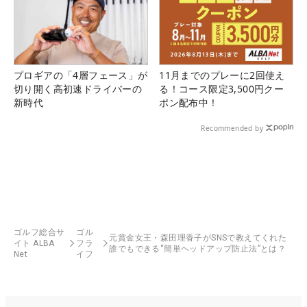
プロギアの「4層フェース」が
11月までのプレーに2回使え
切り開く高初速ドライバーの
る！コース限定3,500円クー
新時代
ポン配布中！
Recommended by
ゴルフ総合サ
ゴル
元賞金女王・森田理香子がSNSで教えてくれた
イト ALBA
フラ
誰でもできる“簡単ヘッドアップ防止法”とは？
Net
イフ