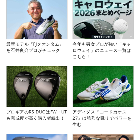
最新モデル『FJクオンタム』
今年も男女プロが強い「キャ
を石井良介プロがチェック
ロウェイ」のニュース一覧は
こちら！
プロギアのRS DUOはFW・UT
アディダス『コードカオス
も完成度が高く購入者続出！
27』は強烈な蹴りでパワーを
生む