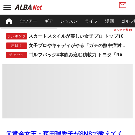
全ツアー
ギア
レッスン
ライフ
漫画
ゴルフ
メルマガ登録
スカートスタイルが美しい女子プロ トップ10
ランキング
女子プロやキャディがやる「ガチの熱中症対策」
注目！
ゴルフバッグ4本飲み込む積載力 トヨタ「RAV4」
チェック
元賞金女王・森田理香子がSNSで教えてく