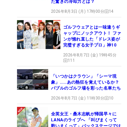
た驚きの冷却力とは？
2026年8月3日 (月) 17時00分
14
ゴルフウェアとは一味違うギ
ャップにノックアウト！ ファ
ンが惚れ直した「ドレス姿が
完璧すぎる女子プロ」神10
2026年8月7日 (金) 19時45分
111
「いつかはクラウン」「シーマ現
象」……あの熱狂を覚えているか？
バブルのゴルフ場を彩った名車たち
2026年8月7日 (金) 11時30分
10
全英女王・桑木志帆が帰国早々に
LANAのライブへ 「叫びまくって
歌いまくって」バックステージでは