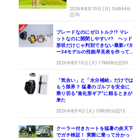
2026年8月10日 (月) 16時44分
76
ブレードなのにゼロトルク!? マレ
ットなのに開閉しやすい!? ヘッド
形状だけじゃ判別できない最新パタ
ー34モデルの性能早見表を作って
みた #ギアカタログ2026
2026年8月10日 (月) 17時08分
39
「気合い」と「水分補給」だけでは
もう限界？ 猛暑のゴルフを安全に
乗り切る“進化形ギア”に頼るときが
来た
2026年8月4日 (火) 15時00分
15
クーラー付きカートを猛暑の炎天下
でガチ検証！ 実際に乗って分かっ