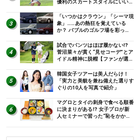
優利のスカートスタイルにいい
ね！【ファンが選ぶ神10】
「いつかはクラウン」「シーマ現
3
象」……あの熱狂を覚えている
か？ バブルのゴルフ場を彩った
名車たち
試合でパンツはほぼ履かない⁉
4
菅沼菜々が貫く“見せコーデ”とア
イドル精神に脱帽【ファンが選ぶ
神10】
韓国女子ツアーは美人だらけ！
5
「実力と美貌を兼ね備えた選りす
ぐりの10人を写真で紹介」
マグロとタイの刺身で食べる順番
6
に決まりがある⁉ 女子プロが新
人セミナーで習った“恥をかかな
いマナー”とは？【食事編】