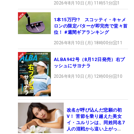
2026年8月10日 (月) 11時51分
1
1本15万円!? スコッティ・キャメ
ロンの限定パターが即完売で堂々首
位！ #週間ギアランキング
2026年8月10日 (月) 18時00分
11
ALBA942号（8月12日発売）右プ
ッシュにサヨナラ
2026年8月10日 (月) 12時00分
10
改名が呼び込んだ悲願の初
V！ 苦節を乗り越えた美女
イ・ユルリンは、同姓同名7
人の混戦から這い上がっ