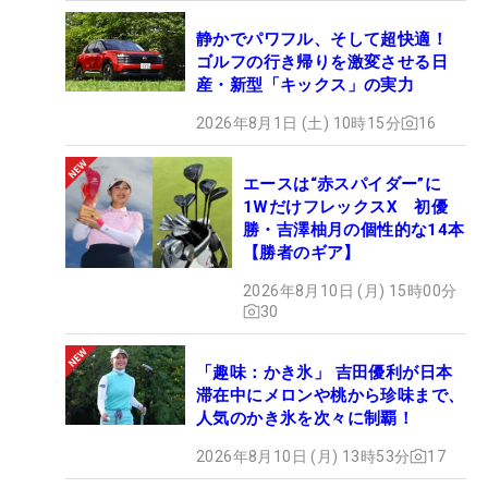
静かでパワフル、そして超快適！
ゴルフの行き帰りを激変させる日
産・新型「キックス」の実力
2026年8月1日 (土) 10時15分
16
エースは“赤スパイダー”に
1WだけフレックスX 初優
勝・吉澤柚月の個性的な14本
【勝者のギア】
2026年8月10日 (月) 15時00分
30
「趣味：かき氷」 吉田優利が日本
滞在中にメロンや桃から珍味まで、
人気のかき氷を次々に制覇！
2026年8月10日 (月) 13時53分
17