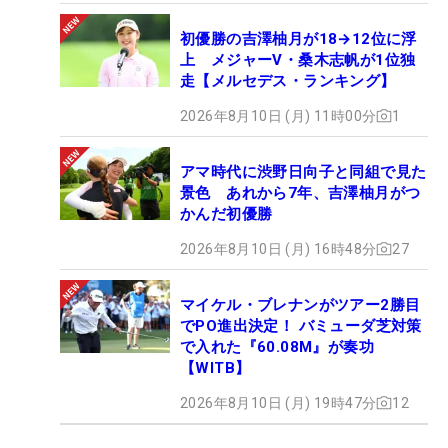
初優勝の吉澤柚月が18→12位に浮
上 メジャーV・桑木志帆が1位独
走【メルセデス・ランキング】
2026年8月10日 (月) 11時00分
1
アマ時代に渋野日向子と同組で見た
景色 あれから7年、吉澤柚月がつ
かんだ初優勝
2026年8月10日 (月) 16時48分
27
マイケル・ブレナンがツアー2勝目
でPO進出決定！ バミューダ芝対策
で入れた『60.08M』が奏功
【WITB】
2026年8月10日 (月) 19時47分
12