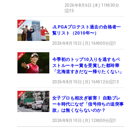
た“新星ヒロイン”
2026年8月6日 (木) 11時30分
15
JLPGAプロテスト過去の合格者一
覧リスト（2010年〜）
2026年8月10日 (月) 16時00分
1
今季初のトップ10入りを逃すもベ
ストルーキー賞を受賞した都玲華
「北海道すきだなー帰りたくない」
2026年8月10日 (月) 16時12分
13
女子プロも相次ぎ被害！ 自動ブレ
ーキ時代になぜ「信号待ちの追突事
故」は無くならないのか？
2026年8月10日 (月) 12時00分
1