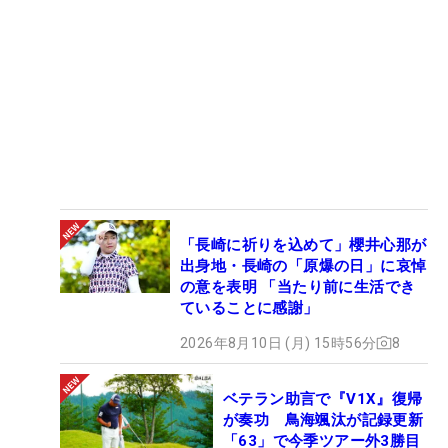
「長崎に祈りを込めて」櫻井心那が
出身地・長崎の「原爆の日」に哀悼
の意を表明 「当たり前に生活でき
ていることに感謝」
2026年8月10日 (月) 15時56分
8
ベテラン助言で『V1X』復帰
が奏功 鳥海颯汰が記録更新
「63」で今季ツアー外3勝目