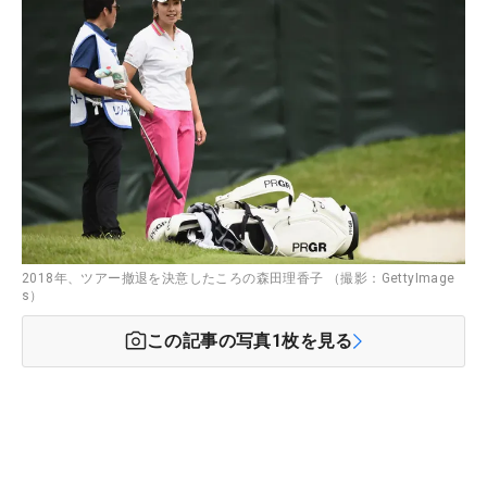
2018年、ツアー撤退を決意したころの森田理香子 （撮影：GettyImage
s）
この記事の写真
1
枚を見る