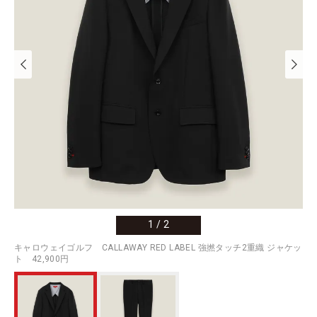
1
/
2
キャロウェイゴルフ CALLAWAY RED LABEL 強撚タッチ2重織 ジャケッ
ト 42,900円