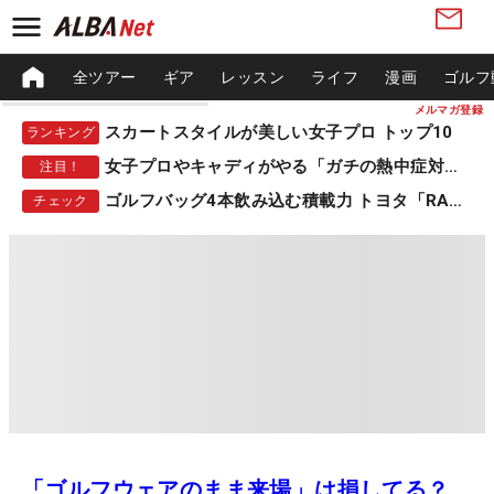
全ツアー
ギア
レッスン
ライフ
漫画
ゴルフ
メルマガ登録
スカートスタイルが美しい女子プロ トップ10
ランキング
女子プロやキャディがやる「ガチの熱中症対策」
注目！
ゴルフバッグ4本飲み込む積載力 トヨタ「RAV4」
チェック
「ゴルフウェアのまま来場」は損してる？