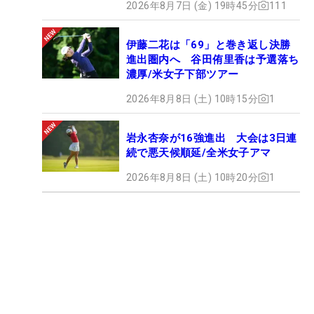
2026年8月7日 (金) 19時45分
111
伊藤二花は「69」と巻き返し決勝
進出圏内へ 谷田侑里香は予選落ち
濃厚/米女子下部ツアー
2026年8月8日 (土) 10時15分
1
岩永杏奈が16強進出 大会は3日連
続で悪天候順延/全米女子アマ
2026年8月8日 (土) 10時20分
1