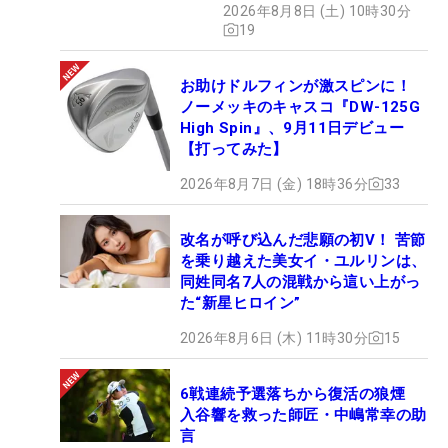
2026年8月8日 (土) 10時30分
19
お助けドルフィンが激スピンに！
ノーメッキのキャスコ『DW-125G
High Spin』、9月11日デビュー
【打ってみた】
2026年8月7日 (金) 18時36分
33
改名が呼び込んだ悲願の初V！ 苦節
を乗り越えた美女イ・ユルリンは、
同姓同名7人の混戦から這い上がっ
た“新星ヒロイン”
2026年8月6日 (木) 11時30分
15
6戦連続予選落ちから復活の狼煙
入谷響を救った師匠・中嶋常幸の助
言