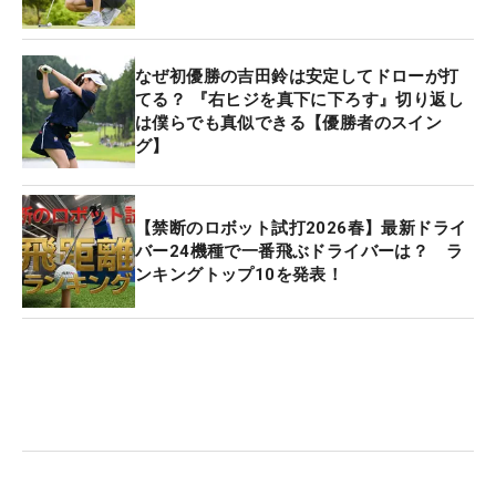
なぜ初優勝の吉田鈴は安定してドローが打
てる？ 『右ヒジを真下に下ろす』切り返し
は僕らでも真似できる【優勝者のスイン
グ】
【禁断のロボット試打2026春】最新ドライ
バー24機種で一番飛ぶドライバーは？ ラ
ンキングトップ10を発表！