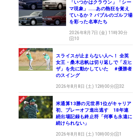
「いつかはクラウン」「シー
マ現象」……あの熱狂を覚え
ているか？ バブルのゴルフ場
を彩った名車たち
2026年8月7日 (金) 11時30分
10
スライスが止まらない人へ！ 全英
女王・桑木志帆は切り返しで「左ヒ
ザ」を先に動かしていた #優勝者
のスイング
2026年8月8日 (土) 12時00分
32
米通算13勝の元世界1位がキャリア
初、プレーオフ進出逃す 18年連
続出場記録も終止符「何事も永遠に
続けられない」
2026年8月8日 (土) 10時00分
1