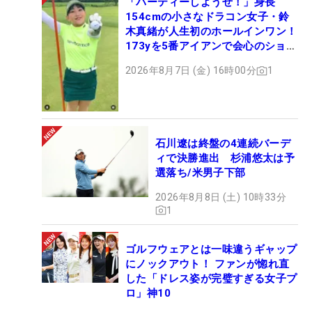
「パーティーしようぜ！」身長
154cmの小さなドラコン女子・鈴
木真緒が人生初のホールインワン！
173yを5番アイアンで会心のショッ
ト
2026年8月7日 (金) 16時00分
1
石川遼は終盤の4連続バーデ
ィで決勝進出 杉浦悠太は予
選落ち/米男子下部
2026年8月8日 (土) 10時33分
1
ゴルフウェアとは一味違うギャップ
にノックアウト！ ファンが惚れ直
した「ドレス姿が完璧すぎる女子プ
ロ」神10