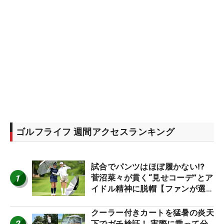
ゴルフライフ 週間アクセスランキング
試合でパンツはほぼ履かない⁉
1
菅沼菜々が貫く“見せコーデ”とア
イドル精神に脱帽【ファンが選ぶ
神10】
クーラー付きカートを猛暑の炎天
2
下でガチ検証！ 実際に乗って分