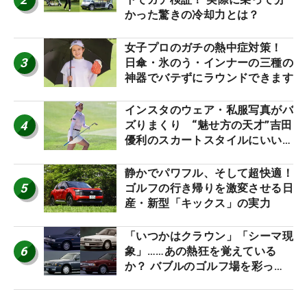
かった驚きの冷却力とは？
女子プロのガチの熱中症対策！
3
日傘・氷のう・インナーの三種の
神器でバテずにラウンドできます
インスタのウェア・私服写真がバ
4
ズりまくり “魅せ方の天才”吉田
優利のスカートスタイルにいい
ね！【ファンが選ぶ神10】
静かでパワフル、そして超快適！
5
ゴルフの行き帰りを激変させる日
産・新型「キックス」の実力
「いつかはクラウン」「シーマ現
6
象」……あの熱狂を覚えている
か？ バブルのゴルフ場を彩った
名車たち