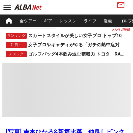
全ツアー
ギア
レッスン
ライフ
漫画
ゴルフ
メルマガ登録
スカートスタイルが美しい女子プロ トップ10
ランキング
女子プロやキャディがやる「ガチの熱中症対策」
注目！
ゴルフバッグ4本飲み込む積載力 トヨタ「RAV4」
チェック
[写真] 吉本ひかる&新垣比菜 仲良しピンク