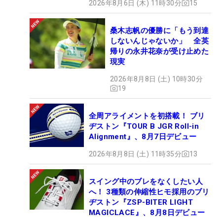
2026年8月6日 (木) 11時30分
15
桑木志帆の優勝に「もう到達
しないんじゃないか」 全英
帰りの永井花奈が受け止めた
現実
2026年8月8日 (土) 10時30分
19
全周アライメントを初搭載！ ブリ
ヂストン『TOUR B JGR Roll-in
Alignment』、8月7日デビュー
2026年8月8日 (土) 11時35分
13
スイング中のブレをなくしたい人
へ！ 3種類の伸縮性ヒモ採用のブリ
ヂストン『ZSP-BITER LIGHT
MAGICLACE』、8月8日デビュー