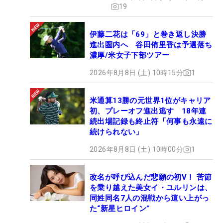
19
伊藤二花は「69」と巻き返し決勝
進出圏内へ 谷田侑里香は予選落ち
濃厚/米女子下部ツアー
2026年8月8日 (土) 10時15分
1
米通算13勝の元世界1位がキャリア
初、プレーオフ進出逃す 18年連
続出場記録も終止符「何事も永遠に
続けられない」
2026年8月8日 (土) 10時00分
1
改名が呼び込んだ悲願の初V！ 苦節
を乗り越えた美女イ・ユルリンは、
同姓同名7人の混戦から這い上がっ
た“新星ヒロイン”