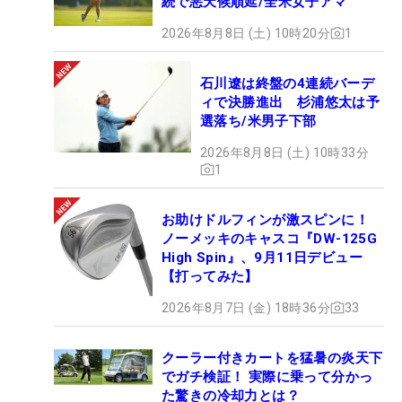
続で悪天候順延/全米女子アマ
2026年8月8日 (土) 10時20分
1
石川遼は終盤の4連続バーデ
ィで決勝進出 杉浦悠太は予
選落ち/米男子下部
2026年8月8日 (土) 10時33分
1
お助けドルフィンが激スピンに！
ノーメッキのキャスコ『DW-125G
High Spin』、9月11日デビュー
【打ってみた】
2026年8月7日 (金) 18時36分
33
クーラー付きカートを猛暑の炎天下
でガチ検証！ 実際に乗って分かっ
た驚きの冷却力とは？