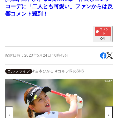
コーデに「二人とも可愛い」ファンからは反
響コメント殺到！
コメン
ト
0
件
配信日時：
2023年5月24日 10時43分
ゴルフライフ
#
吉本ひかる
#
ゴルフ界のSNS