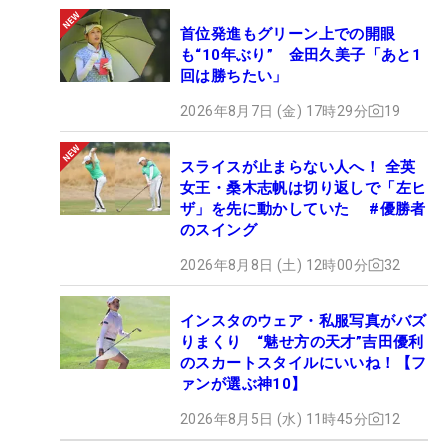
首位発進もグリーン上での開眼
も“10年ぶり” 金田久美子「あと1
回は勝ちたい」
2026年8月7日 (金) 17時29分
19
スライスが止まらない人へ！ 全英
女王・桑木志帆は切り返しで「左ヒ
ザ」を先に動かしていた #優勝者
のスイング
2026年8月8日 (土) 12時00分
32
インスタのウェア・私服写真がバズ
りまくり “魅せ方の天才”吉田優利
のスカートスタイルにいいね！【フ
ァンが選ぶ神10】
2026年8月5日 (水) 11時45分
12