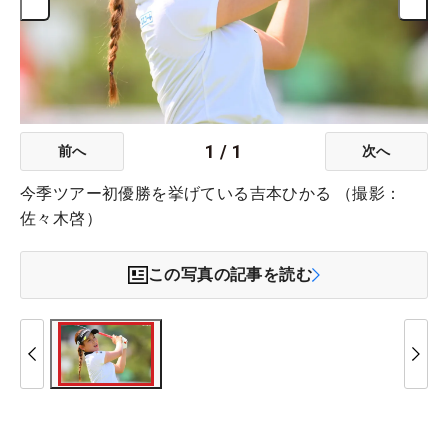
1
/
1
前へ
次へ
今季ツアー初優勝を挙げている吉本ひかる （撮影：
佐々木啓）
この写真の記事を読む