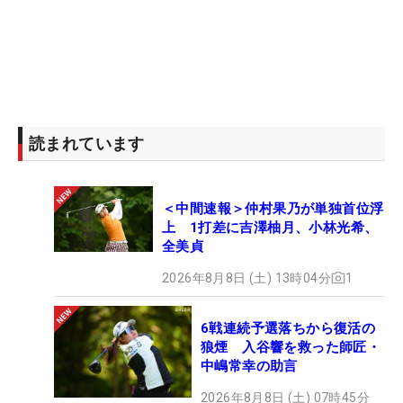
読まれています
＜中間速報＞仲村果乃が単独首位浮
上 1打差に吉澤柚月、小林光希、
全美貞
2026年8月8日 (土) 13時04分
1
6戦連続予選落ちから復活の
狼煙 入谷響を救った師匠・
中嶋常幸の助言
2026年8月8日 (土) 07時45分