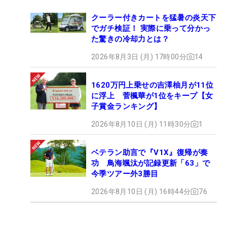
クーラー付きカートを猛暑の炎天下
でガチ検証！ 実際に乗って分かっ
た驚きの冷却力とは？
2026年8月3日 (月) 17時00分
14
1620万円上乗せの吉澤柚月が11位
に浮上 菅楓華が1位をキープ【女
子賞金ランキング】
2026年8月10日 (月) 11時30分
1
ベテラン助言で『V1X』復帰が奏
功 鳥海颯汰が記録更新「63」で
今季ツアー外3勝目
2026年8月10日 (月) 16時44分
76