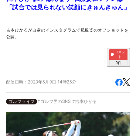
「試合では見られない笑顔にきゅんきゅん」
吉本ひかるが自身のインスタグラムで私服姿のオフショットを
公開。
コメン
ト
0
件
配信日時：
2023年5月9日 14時25分
ゴルフライフ
#
ゴルフ界のSNS
#
吉本ひかる