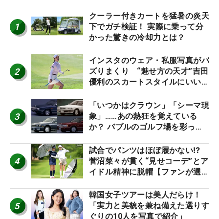
クーラー付きカートを猛暑の炎天
1
下でガチ検証！ 実際に乗って分
かった驚きの冷却力とは？
インスタのウェア・私服写真がバ
2
ズりまくり “魅せ方の天才”吉田
優利のスカートスタイルにいい
ね！【ファンが選ぶ神10】
「いつかはクラウン」「シーマ現
3
象」……あの熱狂を覚えている
か？ バブルのゴルフ場を彩った
名車たち
試合でパンツはほぼ履かない⁉
4
菅沼菜々が貫く“見せコーデ”とア
イドル精神に脱帽【ファンが選ぶ
神10】
韓国女子ツアーは美人だらけ！
5
「実力と美貌を兼ね備えた選りす
ぐりの10人を写真で紹介」