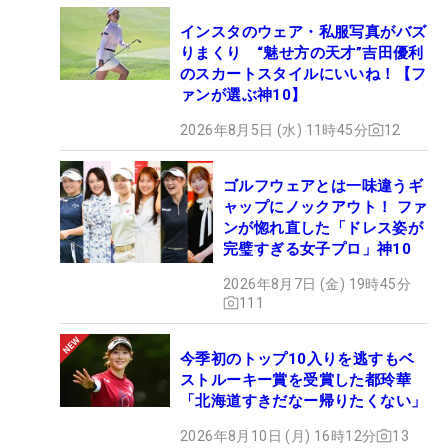
インスタのウェア・私服写真がバズ
りまくり “魅せ方の天才”吉田優利
のスカートスタイルにいいね！【フ
ァンが選ぶ神10】
2026年8月5日 (水) 11時45分
12
ゴルフウェアとは一味違うギ
ャップにノックアウト！ ファ
ンが惚れ直した「ドレス姿が
完璧すぎる女子プロ」神10
2026年8月7日 (金) 19時45分
111
今季初のトップ10入りを逃すもベ
ストルーキー賞を受賞した都玲華
「北海道すきだなー帰りたくない」
2026年8月10日 (月) 16時12分
13