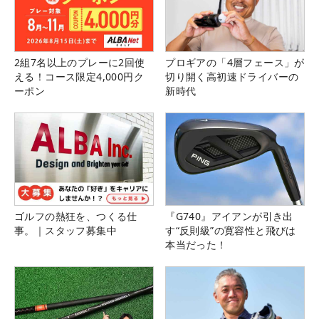
2組7名以上のプレーに2回使
プロギアの「4層フェース」が
える！コース限定4,000円ク
切り開く高初速ドライバーの
ーポン
新時代
ゴルフの熱狂を、つくる仕
『G740』アイアンが引き出
事。｜スタッフ募集中
す“反則級”の寛容性と飛びは
本当だった！