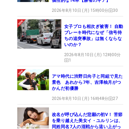
個性的な14本【勝者のギア】
2026年8月10日 (月) 15時00分
30
女子プロも相次ぎ被害！ 自動
ブレーキ時代になぜ「信号待
ちの追突事故」は無くならな
いのか？
2026年8月10日 (月) 12時00分
1
アマ時代に渋野日向子と同組で見た
景色 あれから7年、吉澤柚月がつ
かんだ初優勝
2026年8月10日 (月) 16時48分
27
改名が呼び込んだ悲願の初V！ 苦節
を乗り越えた美女イ・ユルリンは、
同姓同名7人の混戦から這い上がっ