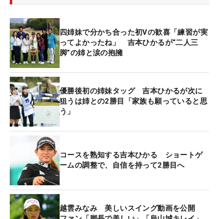
四姉妹で分かち合った初Vの歓喜「練習が実
ってよかったね」 吉本ひかるが“二人三
脚”の姉と涙の抱擁
優勝後初の姉妹タッグ 吉本ひかるが次に
狙うは姉との2勝目「家族も願っていると思
う」
コースを熟知する吉本ひかる ショートゲ
ームの調整で、自信を持って2勝目へ
越雲みなみ 美しいスイング動画を公開
ファン「脚長で美しい」「烏山城キレイ」