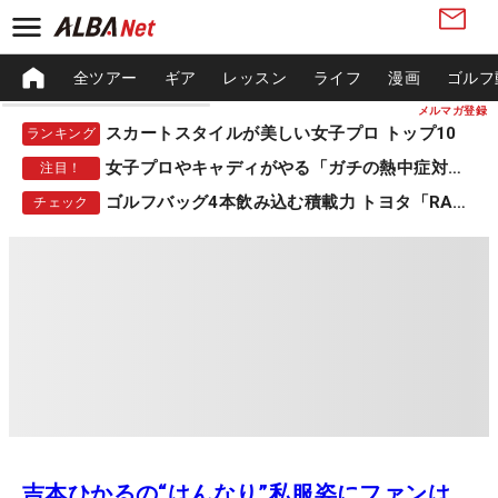
全ツアー
ギア
レッスン
ライフ
漫画
ゴルフ
メルマガ登録
スカートスタイルが美しい女子プロ トップ10
ランキング
女子プロやキャディがやる「ガチの熱中症対策」
注目！
ゴルフバッグ4本飲み込む積載力 トヨタ「RAV4」
チェック
吉本ひかるの“はんなり”私服姿にファンは