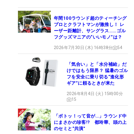
年間100ラウンド超のティーチング
プロとクラフトマンが激推し！ レ
ーザー距離計、サングラス……ゴル
フグッズマニアの“いいモノ”は？
2026年7月30日 (木) 16時38分
54
「気合い」と「水分補給」だ
けではもう限界？ 猛暑のゴル
フを安全に乗り切る“進化形
ギア”に頼るときが来た
2026年8月4日 (火) 15時00分
15
「ボトッ！って音が…」ラウンド中
にまさかの珍客!? 都玲華、頭の上
のセミと“共演”