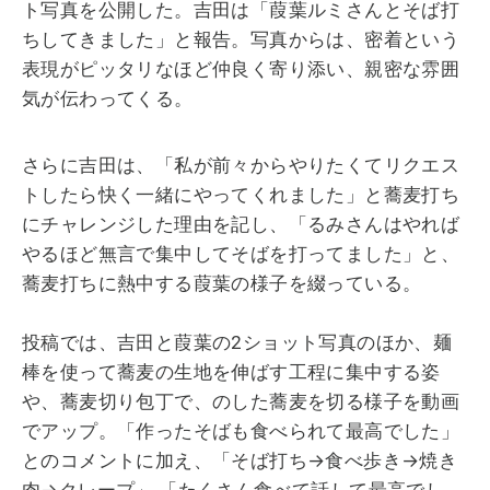
ト写真を公開した。吉田は「葭葉ルミさんとそば打
ちしてきました」と報告。写真からは、密着という
表現がピッタリなほど仲良く寄り添い、親密な雰囲
気が伝わってくる。
さらに吉田は、「私が前々からやりたくてリクエス
トしたら快く一緒にやってくれました」と蕎麦打ち
にチャレンジした理由を記し、「るみさんはやれば
やるほど無言で集中してそばを打ってました」と、
蕎麦打ちに熱中する葭葉の様子を綴っている。
投稿では、吉田と葭葉の2ショット写真のほか、麺
棒を使って蕎麦の生地を伸ばす工程に集中する姿
や、蕎麦切り包丁で、のした蕎麦を切る様子を動画
でアップ。「作ったそばも食べられて最高でした」
とのコメントに加え、「そば打ち→食べ歩き→焼き
肉→クレープ」 「たくさん食べて話して最高でし