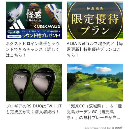
ネクストヒロイン選手とラウ
ALBA Netゴルフ場予約／【毎
ンドできるチャンス！詳しく
週更新】特別優待プランはこ
はこちら！
ちら！
プロギアのRS DUOはFW・UT
「潮来CC（茨城県）」＆「鹿
も完成度が高く購入者続出！
児島ガーデンGC（鹿児島
県）」の無料プレー券が当た
る！！
Recommended by