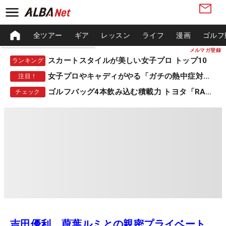
全ツアー
ギア
レッスン
ライフ
漫画
ゴルフ
メルマガ登録
スカートスタイルが美しい女子プロ トップ10
ランキング
女子プロやキャディがやる「ガチの熱中症対策」
注目！
ゴルフバッグ4本飲み込む積載力 トヨタ「RAV4」
チェック
吉田優利 葭葉ルミとの親密プライベート