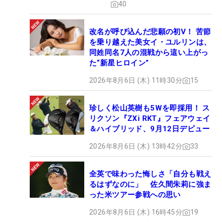
40
改名が呼び込んだ悲願の初V！ 苦節
を乗り越えた美女イ・ユルリンは、
同姓同名7人の混戦から這い上がっ
た“新星ヒロイン”
2026年8月6日 (木) 11時30分
15
珍しく松山英樹も5Wを即採用！ ス
リクソン『ZXi RKT』フェアウェイ
＆ハイブリッド、9月12日デビュー
2026年8月6日 (木) 13時42分
33
全英で味わった悔しさ「自分も戦え
るはずなのに」 佐久間朱莉に強ま
った米ツアー参戦への思い
2026年8月6日 (木) 16時45分
19