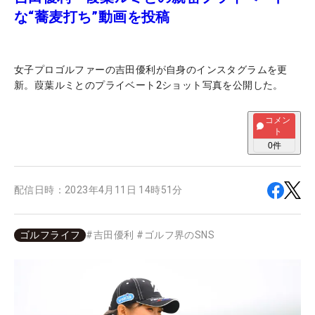
な“蕎麦打ち”動画を投稿
女子プロゴルファーの吉田優利が自身のインスタグラムを更
新。葭葉ルミとのプライベート2ショット写真を公開した。
コメン
ト
0
件
配信日時：
2023年4月11日 14時51分
ゴルフライフ
#
吉田優利
#
ゴルフ界のSNS