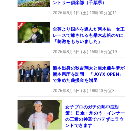
ントリー俱楽部（千葉県）
2026年8月1日 (土) 10時00分
11
全英より国内を選んだ河本結 女王
レースで離されるも桑木志帆のVに
「刺激をもらいました」
2026年8月6日 (木) 15時45分
19
熊本出身の秋吉翔太と重永亜斗夢が
熊本県庁を訪問 「JOYX OPEN」
で集めた義援金を贈呈
2026年8月6日 (木) 18時43分
8
女子プロのガチの熱中症対
策！ 日傘・氷のう・インナー
の三種の神器でバテずにラウ
ンドできます