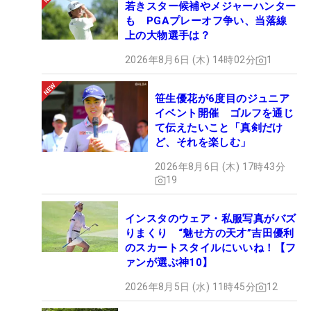
若きスター候補やメジャーハンター
も PGAプレーオフ争い、当落線
上の大物選手は？
2026年8月6日 (木) 14時02分
1
笹生優花が6度目のジュニア
イベント開催 ゴルフを通じ
て伝えたいこと「真剣だけ
ど、それを楽しむ」
2026年8月6日 (木) 17時43分
19
インスタのウェア・私服写真がバズ
りまくり “魅せ方の天才”吉田優利
のスカートスタイルにいいね！【フ
ァンが選ぶ神10】
2026年8月5日 (水) 11時45分
12