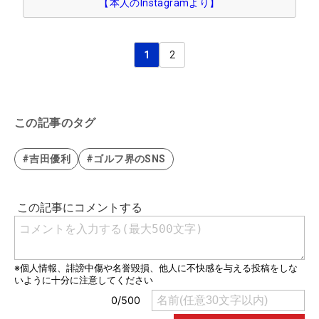
【本人のInstagramより】
1
2
この記事のタグ
#吉田優利
#ゴルフ界のSNS