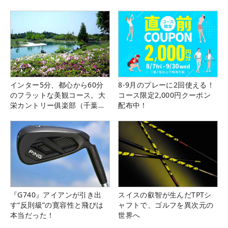
インター5分、都心から60分
8-9月のプレーに2回使える！
のフラットな美観コース。大
コース限定2,000円クーポン
栄カントリー俱楽部（千葉
配布中！
県）
『G740』アイアンが引き出
スイスの叡智が生んだTPTシ
す“反則級”の寛容性と飛びは
ャフトで、ゴルフを異次元の
本当だった！
世界へ