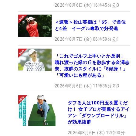
2026年8月6日 (木) 16時45分
3
＜速報＞松山英樹は「65」で首位
と4差 イーグル奪取で好発進
2026年8月7日 (金) 06時59分
1
「これでゴルフ上手いとか反則」
晴れ渡った緑の丘を散歩する金澤志
奈、抜群のスタイルに「8頭身！」
「可愛いにも程がある」
2026年8月6日 (木) 11時36分
3
ダフる人は100円玉を置くだ
け！ 女子プロが実践するアイ
アン「ダウンブロードリル」
が効果抜群
2026年8月6日 (木) 12時00分