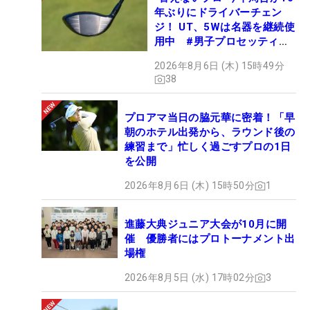
年ぶりにドライバーチェン
ジ！ UT、5Wは名器を継続使
用中 #男子プロセッティン
グ
2026年8月6日 (木) 15時49分
38
プロアマ当日の脇元華に密着！「早
朝のホテル出発から、ラウンド後の
練習まで」忙しく過ごすプロの1日
を公開
2026年8月6日 (木) 15時50分
1
進藤大典ジュニア大会が10月に開
催 優勝者にはプロトーナメント出
場権
2026年8月5日 (水) 17時02分
3