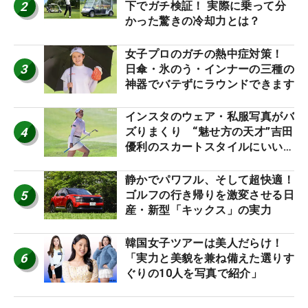
2
下でガチ検証！ 実際に乗って分
かった驚きの冷却力とは？
女子プロのガチの熱中症対策！
3
日傘・氷のう・インナーの三種の
神器でバテずにラウンドできます
インスタのウェア・私服写真がバ
4
ズりまくり “魅せ方の天才”吉田
優利のスカートスタイルにいい
ね！【ファンが選ぶ神10】
静かでパワフル、そして超快適！
5
ゴルフの行き帰りを激変させる日
産・新型「キックス」の実力
韓国女子ツアーは美人だらけ！
6
「実力と美貌を兼ね備えた選りす
ぐりの10人を写真で紹介」