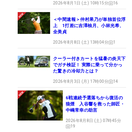
2026年8月1日 (土) 10時15分
16
＜中間速報＞仲村果乃が単独首位浮
上 1打差に吉澤柚月、小林光希、
全美貞
2026年8月8日 (土) 13時04分
1
クーラー付きカートを猛暑の炎天下
でガチ検証！ 実際に乗って分かっ
た驚きの冷却力とは？
2026年8月3日 (月) 17時00分
14
6戦連続予選落ちから復活の
狼煙 入谷響を救った師匠・
中嶋常幸の助言
2026年8月8日 (土) 07時45分
19