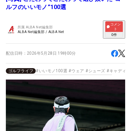
ルフのいいモノ”100選
コメン
所属
ALBA Net編集部
ト
ALBA Net編集部
/
ALBA Net
0
件
配信日時：
2026年5月28日 19時00分
ゴルフライフ
#
いいモノ100選
#
ウェア
#
シューズ
#
キャディバ