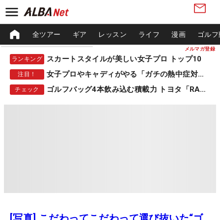
全ツアー
ギア
レッスン
ライフ
漫画
ゴルフ
メルマガ登録
スカートスタイルが美しい女子プロ トップ10
ランキング
女子プロやキャディがやる「ガチの熱中症対策」
注目！
ゴルフバッグ4本飲み込む積載力 トヨタ「RAV4」
チェック
[写真] こだわってこだわって選び抜いた“ゴ