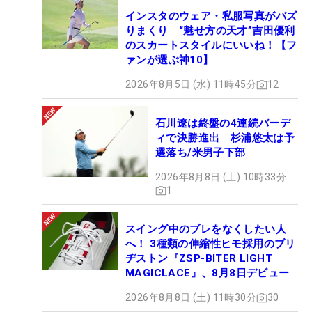
インスタのウェア・私服写真がバズ
りまくり “魅せ方の天才”吉田優利
のスカートスタイルにいいね！【フ
ァンが選ぶ神10】
2026年8月5日 (水) 11時45分
12
石川遼は終盤の4連続バーデ
ィで決勝進出 杉浦悠太は予
選落ち/米男子下部
2026年8月8日 (土) 10時33分
1
スイング中のブレをなくしたい人
へ！ 3種類の伸縮性ヒモ採用のブリ
ヂストン『ZSP-BITER LIGHT
MAGICLACE』、8月8日デビュー
2026年8月8日 (土) 11時30分
30