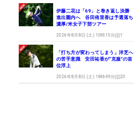
伊藤二花は「69」と巻き返し決勝
進出圏内へ 谷田侑里香は予選落ち
濃厚/米女子下部ツアー
2026年8月8日 (土) 10時15分
1
「打ち方が変わってしまう」洋芝へ
の苦手意識 安田祐香が“克服”の首
位浮上
2026年8月8日 (土) 18時49分
20