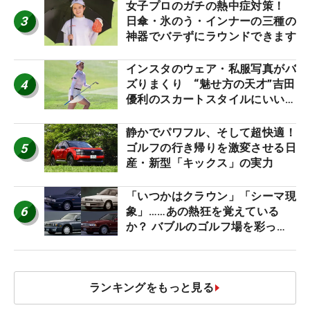
女子プロのガチの熱中症対策！
3
日傘・氷のう・インナーの三種の
神器でバテずにラウンドできます
インスタのウェア・私服写真がバ
4
ズりまくり “魅せ方の天才”吉田
優利のスカートスタイルにいい
ね！【ファンが選ぶ神10】
静かでパワフル、そして超快適！
5
ゴルフの行き帰りを激変させる日
産・新型「キックス」の実力
「いつかはクラウン」「シーマ現
6
象」……あの熱狂を覚えている
か？ バブルのゴルフ場を彩った
名車たち
ランキングをもっと見る