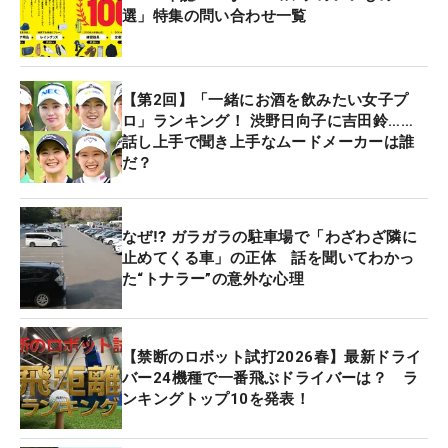
選」特集の問い合わせ一覧
【第2回】「一緒にお酒を飲みたい女子プ
ロ」ランキング！ 渋野日向子に吉田鈴……
話し上手で聞き上手なムードメーカーは誰
だ？
なぜ⁉ ガラガラの駐車場で「わざわざ隣に
止めてくる車」の正体 話を聞いてわかっ
た“トナラー”の意外な心理
【禁断のロボット試打2026春】最新ドライ
バー24機種で一番飛ぶドライバーは？ ラ
ンキングトップ10を発表！