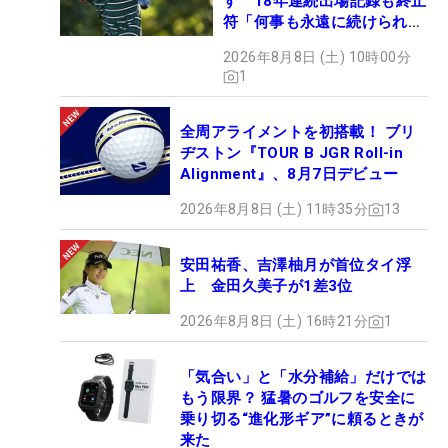
す 18年連続出場記録も終止
符「何事も永遠に続けられな
い」
2026年8月8日 (土) 10時00分
1
全周アライメントを初搭載！ ブリ
ヂストン『TOUR B JGR Roll-in
Alignment』、8月7日デビュー
2026年8月8日 (土) 11時35分
13
安田祐香、吉澤柚月が首位タイ浮
上 金田久美子が1差3位
2026年8月8日 (土) 16時21分
1
「気合い」と「水分補給」だけでは
もう限界？ 猛暑のゴルフを安全に
乗り切る“進化形ギア”に頼るときが
来た