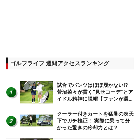
ゴルフライフ 週間アクセスランキング
試合でパンツはほぼ履かない⁉
1
菅沼菜々が貫く“見せコーデ”とア
イドル精神に脱帽【ファンが選ぶ
神10】
クーラー付きカートを猛暑の炎天
2
下でガチ検証！ 実際に乗って分
かった驚きの冷却力とは？