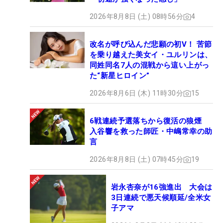
2026年8月8日 (土) 08時56分
4
改名が呼び込んだ悲願の初V！ 苦節
を乗り越えた美女イ・ユルリンは、
同姓同名7人の混戦から這い上がっ
た“新星ヒロイン”
2026年8月6日 (木) 11時30分
15
6戦連続予選落ちから復活の狼煙
入谷響を救った師匠・中嶋常幸の助
言
2026年8月8日 (土) 07時45分
19
岩永杏奈が16強進出 大会は
3日連続で悪天候順延/全米女
子アマ