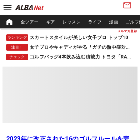
全ツアー
ギア
レッスン
ライフ
漫画
ゴルフ
メルマガ登録
スカートスタイルが美しい女子プロ トップ10
ランキング
女子プロやキャディがやる「ガチの熱中症対策」
注目！
ゴルフバッグ4本飲み込む積載力 トヨタ「RAV4」
チェック
2023年に改正された16のゴルフルールを完