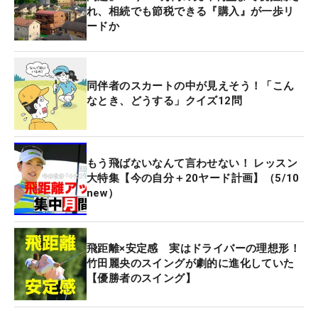
れ、相続でも節税できる『購入』が一歩リ
ードか
同伴者のスカートの中が見えそう！「こん
なとき、どうする」クイズ12問
もう飛ばないなんて言わせない！ レッスン
大特集【今の自分＋20ヤード計画】（5/10
new）
飛距離×安定感 実はドライバーの理想形！
竹田麗央のスイングが劇的に進化していた
【優勝者のスイング】