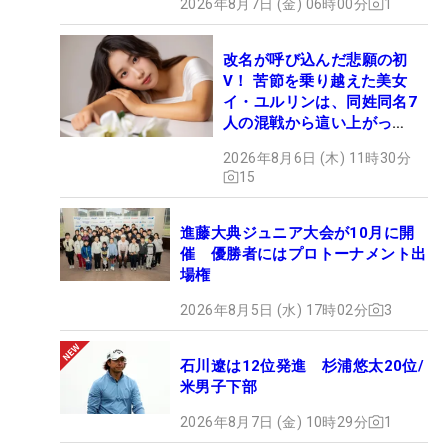
2026年8月7日 (金) 06時00分
1
改名が呼び込んだ悲願の初
V！ 苦節を乗り越えた美女
イ・ユルリンは、同姓同名7
人の混戦から這い上がっ
た“新星ヒロイン”
2026年8月6日 (木) 11時30分
15
進藤大典ジュニア大会が10月に開
催 優勝者にはプロトーナメント出
場権
2026年8月5日 (水) 17時02分
3
石川遼は12位発進 杉浦悠太20位/
米男子下部
2026年8月7日 (金) 10時29分
1