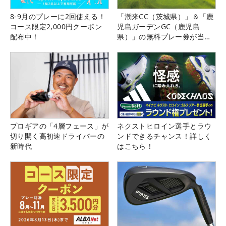
8-9月のプレーに2回使える！
「潮来CC（茨城県）」＆「鹿
コース限定2,000円クーポン
児島ガーデンGC（鹿児島
配布中！
県）」の無料プレー券が当た
る！！
プロギアの「4層フェース」が
ネクストヒロイン選手とラウ
切り開く高初速ドライバーの
ンドできるチャンス！詳しく
新時代
はこちら！