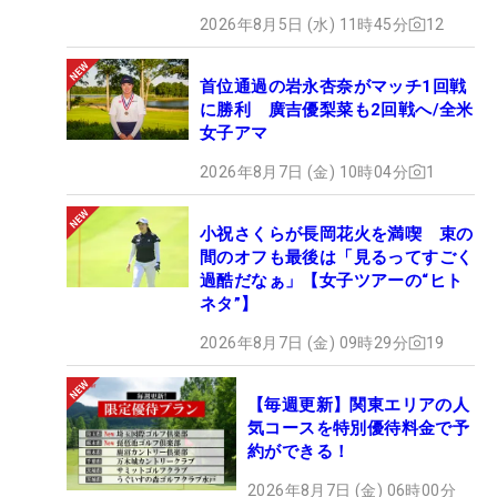
2026年8月5日 (水) 11時45分
12
首位通過の岩永杏奈がマッチ1回戦
に勝利 廣吉優梨菜も2回戦へ/全米
女子アマ
2026年8月7日 (金) 10時04分
1
小祝さくらが長岡花火を満喫 束の
間のオフも最後は「見るってすごく
過酷だなぁ」【女子ツアーの“ヒト
ネタ”】
2026年8月7日 (金) 09時29分
19
【毎週更新】関東エリアの人
気コースを特別優待料金で予
約ができる！
2026年8月7日 (金) 06時00分