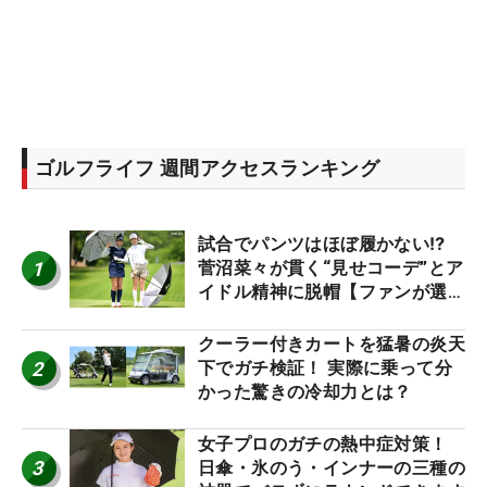
ゴルフライフ 週間アクセスランキング
試合でパンツはほぼ履かない⁉
1
菅沼菜々が貫く“見せコーデ”とア
イドル精神に脱帽【ファンが選ぶ
神10】
クーラー付きカートを猛暑の炎天
2
下でガチ検証！ 実際に乗って分
かった驚きの冷却力とは？
女子プロのガチの熱中症対策！
3
日傘・氷のう・インナーの三種の