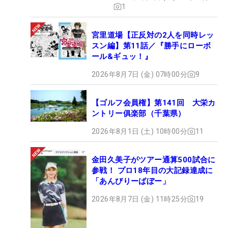
1
宮里道場【正反対の2人を同時レッ
スン編】第11話／『勝手にローボ
ール&ギュッ！』
2026年8月7日 (金) 07時00分
9
【ゴルフ会員権】第141回 大栄カ
ントリー俱楽部（千葉県）
2026年8月1日 (土) 10時00分
11
金田久美子がツアー通算500試合に
参戦！ プロ18年目の大記録達成に
「あんびりーばぼー」
2026年8月7日 (金) 11時25分
19