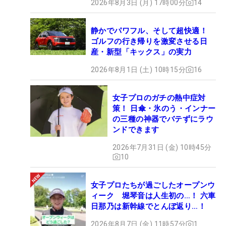
2026年8月3日 (月) 17時00分
14
静かでパワフル、そして超快適！
ゴルフの行き帰りを激変させる日
産・新型「キックス」の実力
2026年8月1日 (土) 10時15分
16
女子プロのガチの熱中症対
策！ 日傘・氷のう・インナー
の三種の神器でバテずにラウ
ンドできます
2026年7月31日 (金) 10時45分
10
女子プロたちが過ごしたオープンウ
ィーク 堀琴音は人生初の…！ 六車
日那乃は新幹線でとんぼ返り…！
2026年8月7日 (金) 11時57分
1