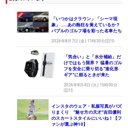
「いつかはクラウン」「シーマ現
象」……あの熱狂を覚えているか？
バブルのゴルフ場を彩った名車たち
2026年8月7日 (金) 11時30分
10
「気合い」と「水分補給」だ
けではもう限界？ 猛暑のゴル
フを安全に乗り切る“進化形
ギア”に頼るときが来た
2026年8月4日 (火) 15時00分
15
インスタのウェア・私服写真がバズ
りまくり “魅せ方の天才”吉田優利
のスカートスタイルにいいね！【フ
ァンが選ぶ神10】