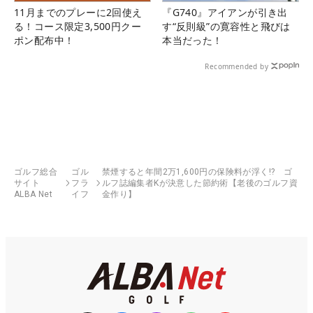
11月までのプレーに2回使え
『G740』アイアンが引き出
る！コース限定3,500円クー
す“反則級”の寛容性と飛びは
ポン配布中！
本当だった！
Recommended by
ゴルフ総合
ゴル
禁煙すると年間2万1,600円の保険料が浮く!? ゴ
サイト
フラ
ルフ誌編集者Kが決意した節約術【老後のゴルフ資
ALBA Net
イフ
金作り】