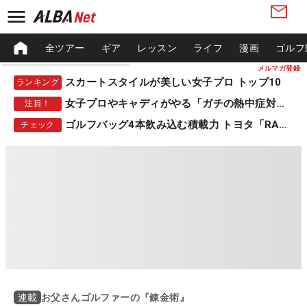
全ツアー
ギア
レッスン
ライフ
漫画
ゴルフ
メルマガ登録
スカートスタイルが美しい女子プロ トップ10
ランキング
女子プロやキャディがやる「ガチの熱中症対策」
注目！
ゴルフバッグ4本飲み込む積載力 トヨタ「RAV4」
チェック
お父さんゴルファーの『錬金術』
連載