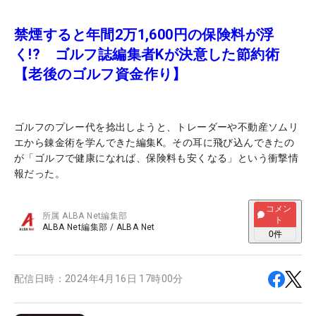
禁煙すると年間2万1,600円の保険料が浮
く!? ゴルフ誌編集者Kが決意した節約術
【老後のゴルフ資金作り】
ゴルフのプレー代を捻出しようと、トレーダーや不動産ソムリ
エから錬金術を学んできた編集K。その耳に飛び込んできたの
が「ゴルフで健康になれば、保険料も安くなる」という衝撃情
報だった。
コメン
所属
ALBA Net編集部
ト
ALBA Net編集部
/
ALBA Net
0
件
配信日時：
2024年4月16日 17時00分