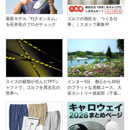
最新モデル『FJクオンタム』
ゴルフの熱狂を、つくる仕
を石井良介プロがチェック
事。｜スタッフ募集中
スイスの叡智が生んだTPTシ
インター5分、都心から60分
ャフトで、ゴルフを異次元の
のフラットな美観コース。大
世界へ
栄カントリー俱楽部（千葉
県）