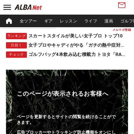
全ツアー
ギア
レッスン
ライフ
漫画
ゴルフ
メルマガ登録
スカートスタイルが美しい女子プロ トップ10
ランキング
女子プロやキャディがやる「ガチの熱中症対策」
注目！
ゴルフバッグ4本飲み込む積載力 トヨタ「RAV4」
チェック
このページが表示されるお客様へ
ページを更新するとサイトの閲覧を続けることがで
きます。
広告ブロッカーやトラッキング防止機能をオンにし