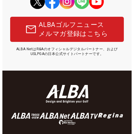
ALBAゴルフニュース
メルマガ登録はこちら
ALBA NetはR&Aのオフィシャルデジタルパートナー、および
USLPGAの日本公式サイトパートナーです。