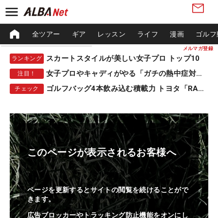
全ツアー
ギア
レッスン
ライフ
漫画
ゴルフ
メルマガ登録
スカートスタイルが美しい女子プロ トップ10
ランキング
女子プロやキャディがやる「ガチの熱中症対策」
注目！
ゴルフバッグ4本飲み込む積載力 トヨタ「RAV4」
チェック
このページが表示されるお客様へ
ページを更新するとサイトの閲覧を続けることがで
きます。
広告ブロッカーやトラッキング防止機能をオンにし