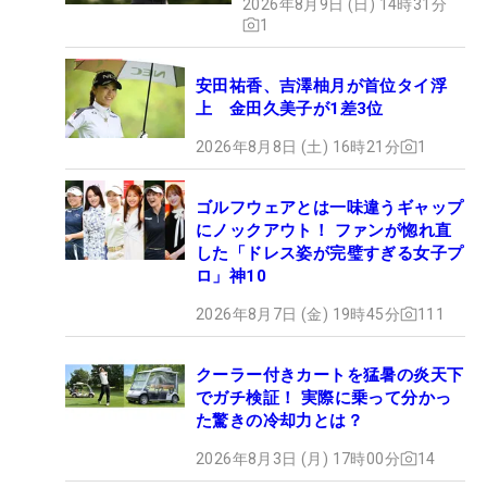
2026年8月9日 (日) 14時31分
1
安田祐香、吉澤柚月が首位タイ浮
上 金田久美子が1差3位
2026年8月8日 (土) 16時21分
1
ゴルフウェアとは一味違うギャップ
にノックアウト！ ファンが惚れ直
した「ドレス姿が完璧すぎる女子プ
ロ」神10
2026年8月7日 (金) 19時45分
111
クーラー付きカートを猛暑の炎天下
でガチ検証！ 実際に乗って分かっ
た驚きの冷却力とは？
2026年8月3日 (月) 17時00分
14