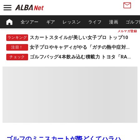
全ツアー
ギア
レッスン
ライフ
漫画
ゴルフ
メルマガ登録
スカートスタイルが美しい女子プロ トップ10
ランキング
女子プロやキャディがやる「ガチの熱中症対策」
注目！
ゴルフバッグ4本飲み込む積載力 トヨタ「RAV4」
チェック
ゴルフのミニスカートが際どくてハラハ