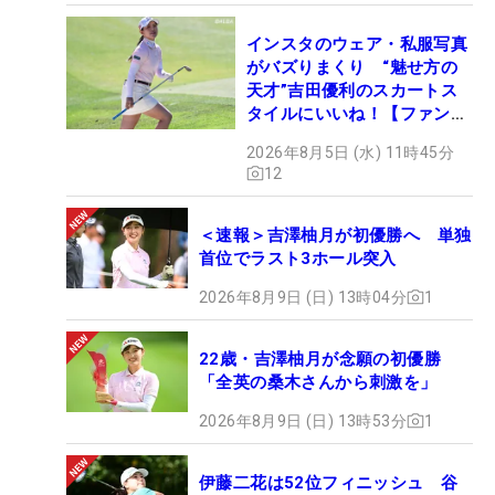
インスタのウェア・私服写真
がバズりまくり “魅せ方の
天才”吉田優利のスカートス
タイルにいいね！【ファンが
選ぶ神10】
2026年8月5日 (水) 11時45分
12
＜速報＞吉澤柚月が初優勝へ 単独
首位でラスト3ホール突入
2026年8月9日 (日) 13時04分
1
22歳・吉澤柚月が念願の初優勝
「全英の桑木さんから刺激を」
2026年8月9日 (日) 13時53分
1
伊藤二花は52位フィニッシュ 谷