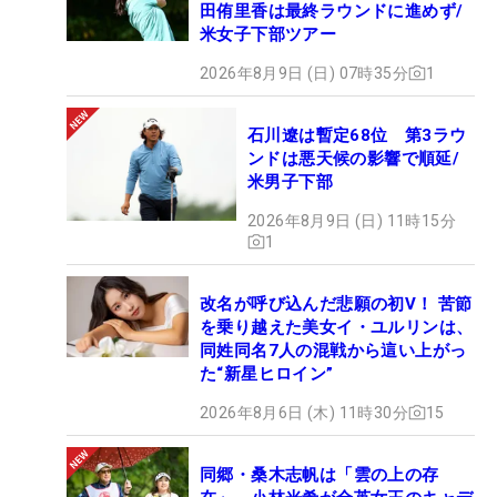
田侑里香は最終ラウンドに進めず/
米女子下部ツアー
2026年8月9日 (日) 07時35分
1
石川遼は暫定68位 第3ラウ
ンドは悪天候の影響で順延/
米男子下部
2026年8月9日 (日) 11時15分
1
改名が呼び込んだ悲願の初V！ 苦節
を乗り越えた美女イ・ユルリンは、
同姓同名7人の混戦から這い上がっ
た“新星ヒロイン”
2026年8月6日 (木) 11時30分
15
同郷・桑木志帆は「雲の上の存