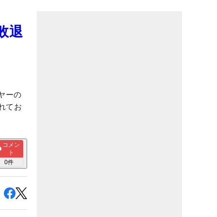
敗退
ヤーの
れてお
コメン
ト
0
件