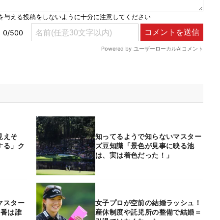
見えそ
知ってるようで知らないマスター
する」ク
ズ豆知識「景色が見事に映る池
は、実は着色だった！」
マスター
女子プロが空前の結婚ラッシュ！
1番は誰
産休制度や託児所の整備で結婚＝