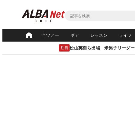
全ツアー
ギア
レッスン
ライフ
松山英樹ら出場 米男子リーダー
注目