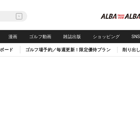
漫画
ゴルフ動画
雑誌出版
ショッピング
SN
ボード
ゴルフ場予約／毎週更新！限定優待プラン
削り出