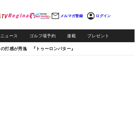
メルマガ登録
ログイン
Sニュース
ゴルフ場予約
連載
プレゼント
しの打感が秀逸 『トゥーロンパター』