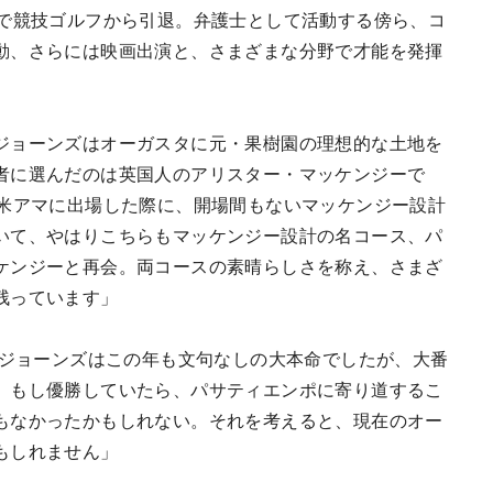
さで競技ゴルフから引退。弁護士として活動する傍ら、コ
動、さらには映画出演と、さまざまな分野で才能を発揮
ジョーンズはオーガスタに元・果樹園の理想的な土地を
者に選んだのは英国人のアリスター・マッケンジーで
全米アマに出場した際に、開場間もないマッケンジー設計
いて、やはりこちらもマッケンジー設計の名コース、パ
ケンジーと再会。両コースの素晴らしさを称え、さまざ
残っています」
たジョーンズはこの年も文句なしの大本命でしたが、大番
、もし優勝していたら、パサティエンポに寄り道するこ
もなかったかもしれない。それを考えると、現在のオー
もしれません」