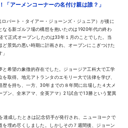
開幕！「アーメンコーナーの名付け親は誰？」
、本名ロバート・タイアー・ジョーンズ・ジュニア）が後に
なる新ゴルフ場の構想を抱いたのは1920年代の終わ
経て正式オープンしたのは33年１月のことでした。当
ほど景気の悪い時期に計画され、オープンにこぎつけた
す」
夢と希望の象徴的存在でした。ジョージア工科大で工学
位を取得。地元アトランタのエモリー大で法律を学び、
経歴を持ち、一方、30年までの８年間に出場した４大メ
プン、全米アマ、全英アマ）21試合で13勝という驚異
ムを達成したときは記念切手が発行され、ニューヨークで
道を埋め尽くしました。しかしその７週間後、ジョーン