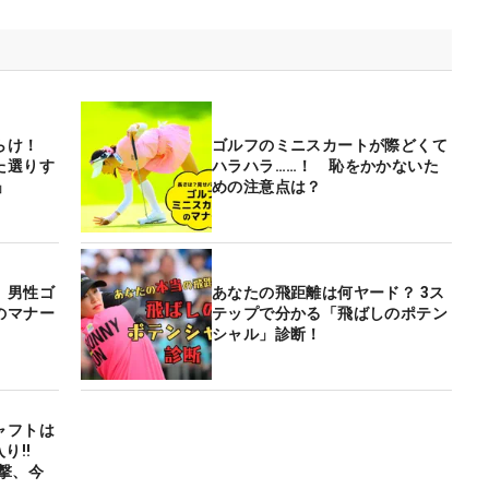
らけ！
ゴルフのミニスカートが際どくて
た選りす
ハラハラ……！ 恥をかかないた
」
めの注意点は？
】男性ゴ
あなたの飛距離は何ヤード？ 3ス
のマナー
テップで分かる「飛ばしのポテン
シャル」診断！
ャフトは
”入り‼
撃、今