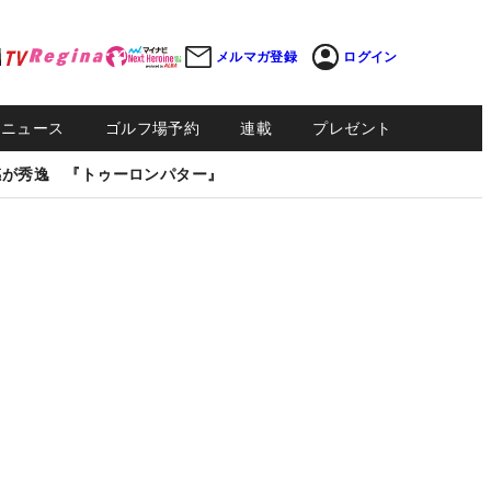
メルマガ登録
ログイン
Sニュース
ゴルフ場予約
連載
プレゼント
感が秀逸 『トゥーロンパター』