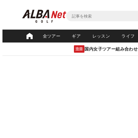
全ツアー
ギア
レッスン
ライフ
国内女子ツアー組み合わせ
注目