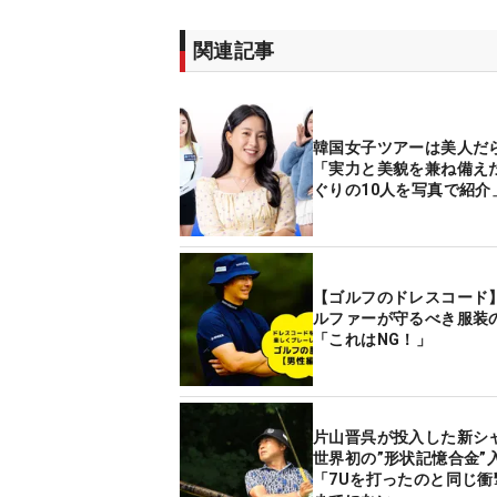
関連記事
韓国女子ツアーは美人だ
「実力と美貌を兼ね備え
ぐりの10人を写真で紹介
【ゴルフのドレスコード
ルファーが守るべき服装
「これはNG！」
片山晋呉が投入した新シ
世界初の”形状記憶合金
「7Uを打ったのと同じ衝