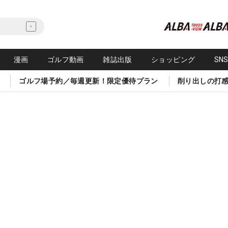
漫画
ゴルフ動画
雑誌出版
ショッピング
SN
ゴルフ場予約／毎週更新！限定優待プラン
削り出しの打