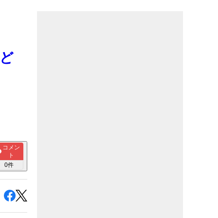
ど
コメン
ト
0
件