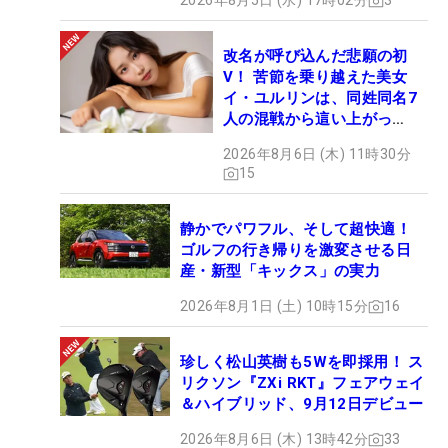
2026年8月5日 (水) 17時02分
3
改名が呼び込んだ悲願の初
V！ 苦節を乗り越えた美女
イ・ユルリンは、同姓同名7
人の混戦から這い上がっ
た“新星ヒロイン”
2026年8月6日 (木) 11時30分
15
静かでパワフル、そして超快適！
ゴルフの行き帰りを激変させる日
産・新型「キックス」の実力
2026年8月1日 (土) 10時15分
16
珍しく松山英樹も5Wを即採用！ ス
リクソン『ZXi RKT』フェアウェイ
＆ハイブリッド、9月12日デビュー
2026年8月6日 (木) 13時42分
33