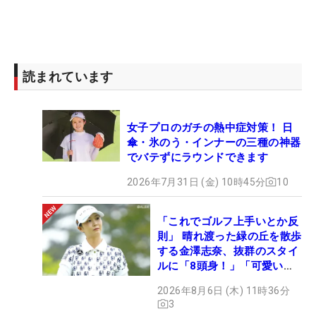
読まれています
女子プロのガチの熱中症対策！ 日
傘・氷のう・インナーの三種の神器
でバテずにラウンドできます
2026年7月31日 (金) 10時45分
10
「これでゴルフ上手いとか反
則」 晴れ渡った緑の丘を散歩
する金澤志奈、抜群のスタイ
ルに「8頭身！」「可愛いに
も程がある」
2026年8月6日 (木) 11時36分
3