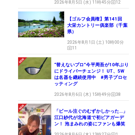
2026年8月5日 (水) 11時45分
12
【ゴルフ会員権】第141回
大栄カントリー俱楽部（千葉
県）
2026年8月1日 (土) 10時00分
11
“替えないプロ”今平周吾が10年ぶり
にドライバーチェンジ！ UT、5W
は名器を継続使用中 #男子プロセ
ッティング
2026年8月6日 (木) 15時49分
38
「ビール注ぐのむずかしかった…」
江口紗代が北海道で初ビアガーデ
ン！ 泡まみれの姿にファンも爆笑
2026年8月6日 (木) 13時27分
1