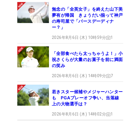
無念の「全英女子」を終えた山下美
夢有が帰国 きょうだい揃って神戸
の寿司屋で「バースデーディナ
ー？」
2026年8月6日 (木) 10時59分
1
「全部食べたら太っちゃうよ！」小
祝さくらが大量のお菓子を前に満面
の笑み
2026年8月6日 (木) 14時09分
7
若きスター候補やメジャーハンター
も PGAプレーオフ争い、当落線
上の大物選手は？
2026年8月6日 (木) 14時02分
1