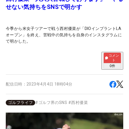
せない気持ちをSNSで明かす
今季から米女子ツアーで戦う西村優菜が「DIOインプラントLA
オープン」を終え、苦戦中の気持ちを自身のインスタグラムに
て明かした。
コメン
ト
0
件
配信日時：
2023年4月4日 18時04分
ゴルフライフ
#
ゴルフ界のSNS
#
西村優菜