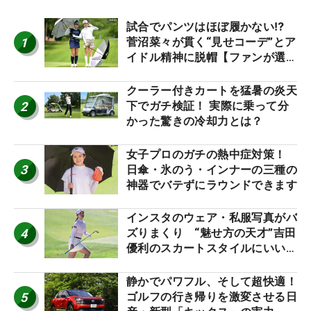
試合でパンツはほぼ履かない⁉
1
菅沼菜々が貫く“見せコーデ”とア
イドル精神に脱帽【ファンが選ぶ
神10】
クーラー付きカートを猛暑の炎天
2
下でガチ検証！ 実際に乗って分
かった驚きの冷却力とは？
女子プロのガチの熱中症対策！
3
日傘・氷のう・インナーの三種の
神器でバテずにラウンドできます
インスタのウェア・私服写真がバ
4
ズりまくり “魅せ方の天才”吉田
優利のスカートスタイルにいい
ね！【ファンが選ぶ神10】
静かでパワフル、そして超快適！
5
ゴルフの行き帰りを激変させる日