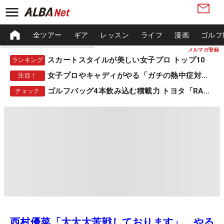
全ツアー
ギア
レッスン
ライフ
漫画
ゴルフ
メルマガ登録
スカートスタイルが美しい女子プロ トップ10
ランキング
女子プロやキャディがやる「ガチの熱中症対策」
注目！
ゴルフバッグ4本飲み込む積載力 トヨタ「RAV4」
チェック
西村優菜「大大大苦戦しております」 やる