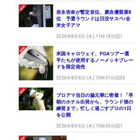
岩永杏奈が暫定首位、廣吉優梨菜8
位 予選ラウンドは日没サスペ/全
米女子アマ
2026年8月6日 (木) 11時18分
1
米国キャロウェイ、PGAツアー選
手たちが使用するノーメッキブレー
ドを限定発売
2026年8月6日 (木) 10時37分
33
プロアマ当日の脇元華に密着！「早
朝のホテル出発から、ラウンド後の
練習まで」忙しく過ごすプロの1日
を公開
2026年8月6日 (木) 15時50分
1