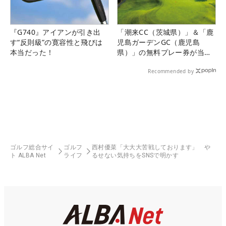
『G740』アイアンが引き出
「潮来CC（茨城県）」＆「鹿
す“反則級”の寛容性と飛びは
児島ガーデンGC（鹿児島
本当だった！
県）」の無料プレー券が当た
る！！
Recommended by
ゴルフ総合サイ
ゴルフ
西村優菜「大大大苦戦しております」 や
ト ALBA Net
ライフ
るせない気持ちをSNSで明かす