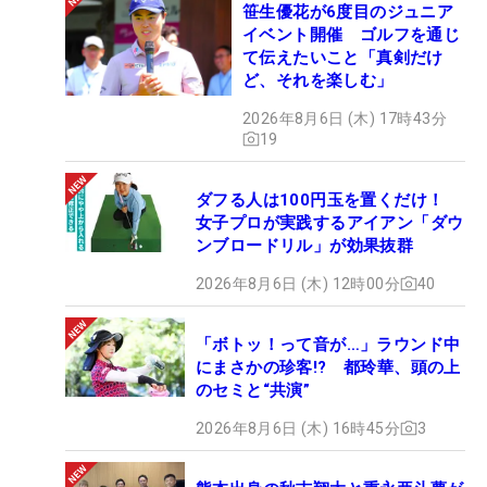
笹生優花が6度目のジュニア
イベント開催 ゴルフを通じ
て伝えたいこと「真剣だけ
ど、それを楽しむ」
2026年8月6日 (木) 17時43分
19
ダフる人は100円玉を置くだけ！
女子プロが実践するアイアン「ダウ
ンブロードリル」が効果抜群
2026年8月6日 (木) 12時00分
40
「ボトッ！って音が…」ラウンド中
にまさかの珍客!? 都玲華、頭の上
のセミと“共演”
2026年8月6日 (木) 16時45分
3