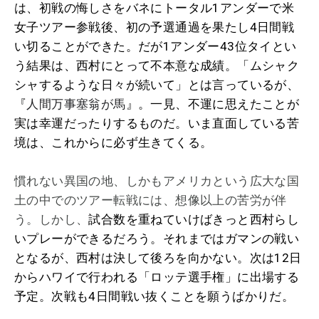
は、初戦の悔しさをバネにトータル1アンダーで米
女子ツアー参戦後、初の予選通過を果たし4日間戦
い切ることができた。だが1アンダー43位タイとい
う結果は、西村にとって不本意な成績。「ムシャク
シャするような日々が続いて」とは言っているが、
『
人間万事塞翁が馬
』。一見、不運に思えたことが
実は幸運だったりするものだ。いま直面している苦
境は、これからに必ず生きてくる。
慣れない異国の地、しかもアメリカという広大な国
土の中でのツアー転戦には、想像以上の苦労が伴
う。しかし、
試合数を重ねていけばきっと西村らし
いプレーができるだろう。それまではガマンの戦い
となるが、西村は決して後ろを向かない。次は12日
からハワイで行われる「ロッテ選手権」に出場する
予定。次戦も4日間戦い抜くことを願うばかりだ。