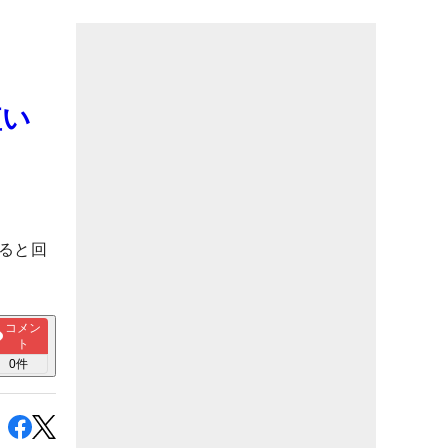
短い
ると回
コメン
ト
0
件