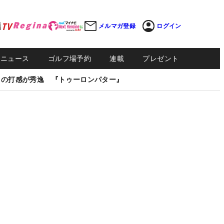
メルマガ登録
ログイン
Sニュース
ゴルフ場予約
連載
プレゼント
しの打感が秀逸 『トゥーロンパター』