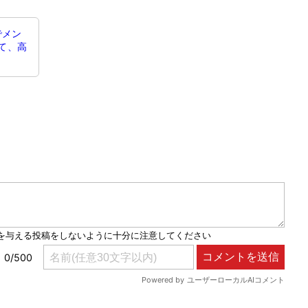
でメン
さて、高