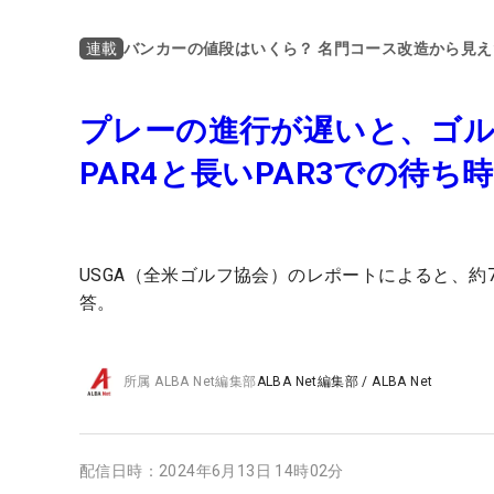
バンカーの値段はいくら？ 名門コース改造から見
連載
プレーの進行が遅いと、ゴルフ
PAR4と長いPAR3での待ち
USGA（全米ゴルフ協会）のレポートによると、
答。
所属
ALBA Net編集部
ALBA Net編集部
/
ALBA Net
配信日時：
2024年6月13日 14時02分