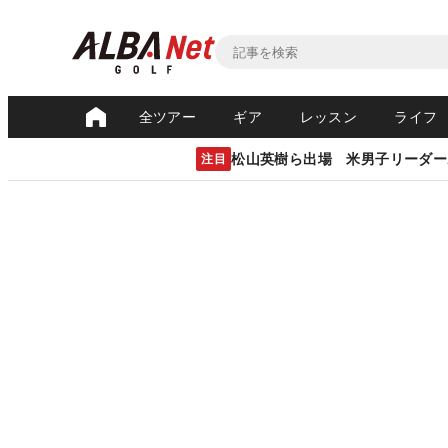
全ツアー
ギア
レッスン
ライフ
松山英樹ら出場 米男子リーダー
注目