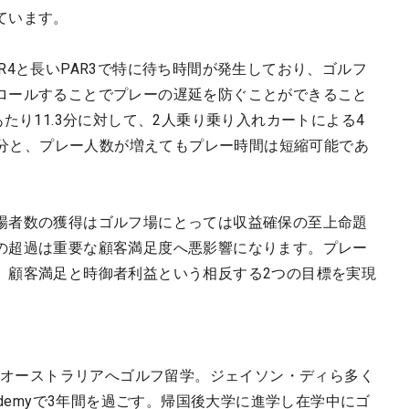
ています。
R4と長いPAR3で特に待ち時間が発生しており、ゴルフ
ロールすることでプレーの遅延を防ぐことができること
たり11.3分に対して、2人乗り乗り入れカートによる4
.6分と、プレー人数が増えてもプレー時間は短縮可能であ
場者数の獲得はゴルフ場にとっては収益確保の至上命題
の超過は重要な顧客満足度へ悪影響になります。プレー
、顧客満足と時御者利益という相反する2つの目標を実現
単身オーストラリアへゴルフ留学。ジェイソン・ディら多く
 Academyで3年間を過ごす。帰国後大学に進学し在学中にゴ