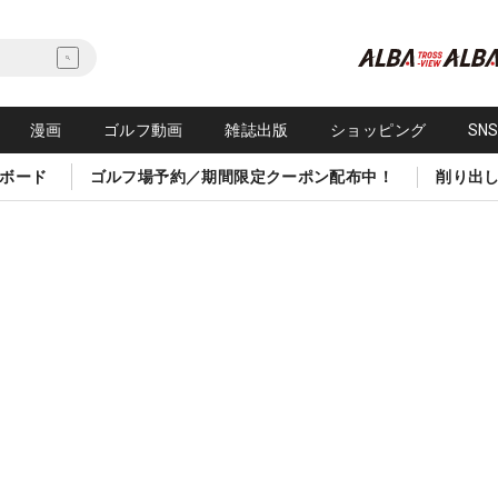
漫画
ゴルフ動画
雑誌出版
ショッピング
SN
ボード
ゴルフ場予約／期間限定クーポン配布中！
削り出