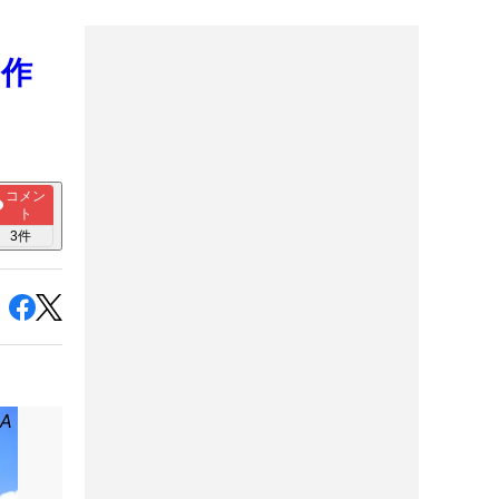
→作
コメン
ト
3
件