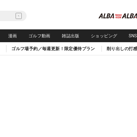
漫画
ゴルフ動画
雑誌出版
ショッピング
SN
ゴルフ場予約／毎週更新！限定優待プラン
削り出しの打