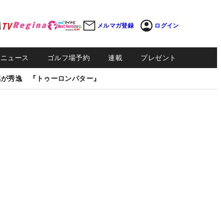
メルマガ登録
ログイン
Sニュース
ゴルフ場予約
連載
プレゼント
感が秀逸 『トゥーロンパター』