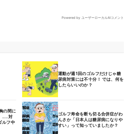
運動が週1回のゴルフだけじゃ糖
」
尿病対策には不十分！ では、何を
したらいいのか？
胸の間に
ゴルフ寿命を断ち切る合併症がわ
」……対
んさか「日本人は糖尿病になりや
ゴルフ中
すい」って知っていましたか？