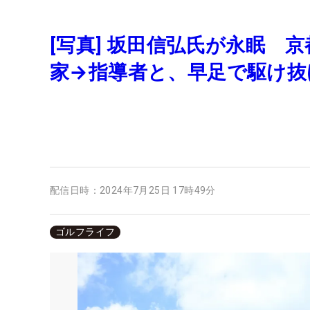
[写真] 坂田信弘氏が永眠 
家→指導者と、早足で駆け抜
配信日時：
2024年7月25日 17時49分
ゴルフライフ