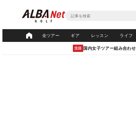
全ツアー
ギア
レッスン
ライフ
国内女子ツアー組み合わせ
注目