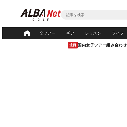
全ツアー
ギア
レッスン
ライフ
国内女子ツアー組み合わせ
注目