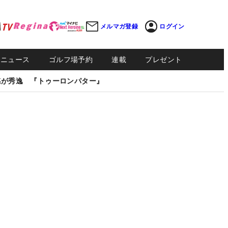
メルマガ登録
ログイン
Sニュース
ゴルフ場予約
連載
プレゼント
感が秀逸 『トゥーロンパター』