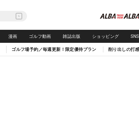
漫画
ゴルフ動画
雑誌出版
ショッピング
SN
ゴルフ場予約／毎週更新！限定優待プラン
削り出しの打