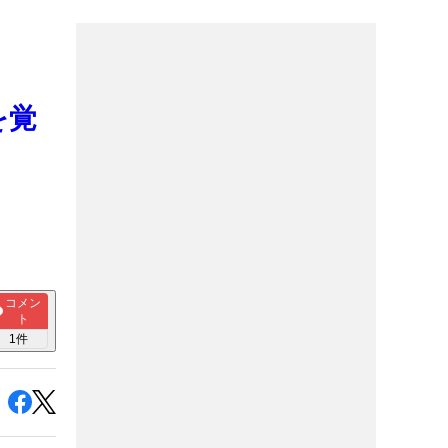
を覚
コメン
ト
1
件