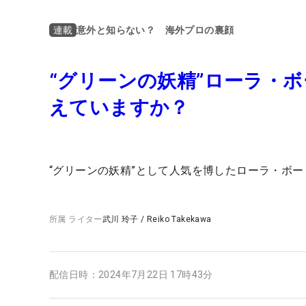
意外と知らない？ 海外プロの裏顔
連載
“グリーンの妖精”ローラ・
えていますか？
“グリーンの妖精”として人気を博したローラ・ボ
所属
ライター
武川 玲子
/
Reiko Takekawa
配信日時：
2024年7月22日 17時43分