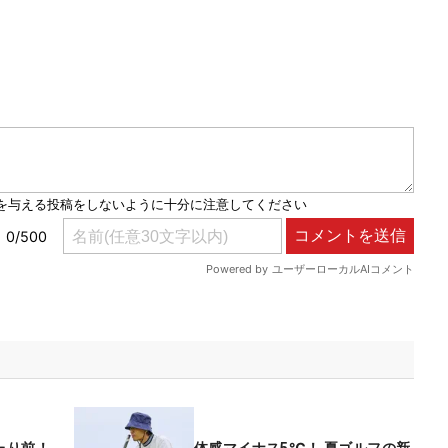
たり前！
体感マイナス5℃！ 夏ゴルフの新