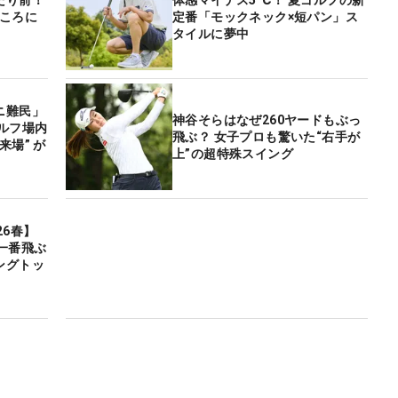
ところに
定番「モックネック×短パン」ス
タイルに夢中
ニ難民」
神谷そらはなぜ260ヤードもぶっ
ルフ場内
飛ぶ？ 女子プロも驚いた“右手が
来場” が
上”の超特殊スイング
26春】
一番飛ぶ
ングトッ