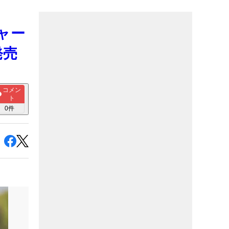
ャー
発売
コメン
ト
0
件