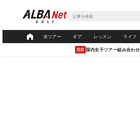
全ツアー
ギア
レッスン
ライフ
国内女子ツアー組み合わせ
注目