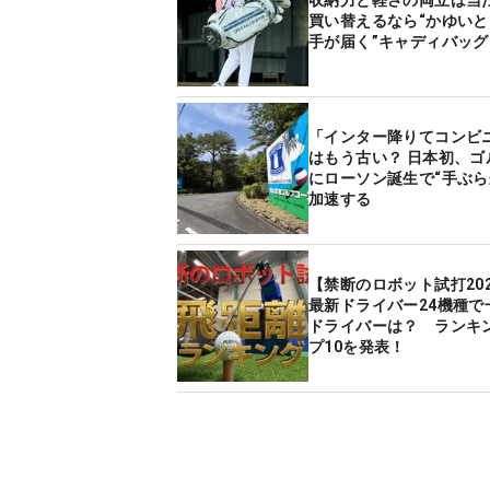
買い替えるなら“かゆい
手が届く”キャディバッグ
「インター降りてコンビ
はもう古い？ 日本初、ゴ
にローソン誕生で“手ぶら
加速する
【禁断のロボット試打20
最新ドライバー24機種で
ドライバーは？ ランキ
プ10を発表！