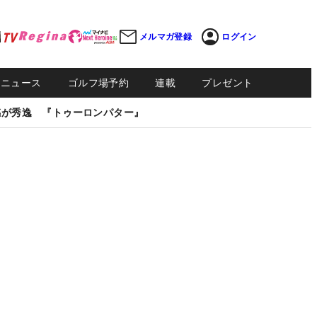
メルマガ登録
ログイン
Sニュース
ゴルフ場予約
連載
プレゼント
感が秀逸 『トゥーロンパター』