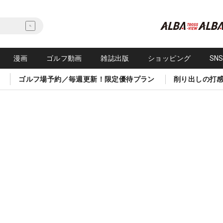
漫画
ゴルフ動画
雑誌出版
ショッピング
SN
ゴルフ場予約／毎週更新！限定優待プラン
削り出しの打