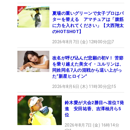
夏場の重いグリーンで女子プロはパ
ターを替える アマチュアは「腹筋
に力を入れてください」【大西翔太
のHOTSHOT】
2026年8月7日 (金) 12時00分
7
改名が呼び込んだ悲願の初V！ 苦節
を乗り越えた美女イ・ユルリンは、
同姓同名7人の混戦から這い上がっ
た“新星ヒロイン”
2026年8月6日 (木) 11時30分
15
鈴木愛が大会2勝目へ首位T発
進 安田祐香、吉澤柚月ら5
位
2026年8月7日 (金) 16時14分