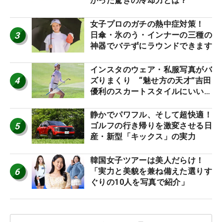
かった驚きの冷却力とは？
女子プロのガチの熱中症対策！
3
日傘・氷のう・インナーの三種の
神器でバテずにラウンドできます
インスタのウェア・私服写真がバ
4
ズりまくり “魅せ方の天才”吉田
優利のスカートスタイルにいい
ね！【ファンが選ぶ神10】
静かでパワフル、そして超快適！
5
ゴルフの行き帰りを激変させる日
産・新型「キックス」の実力
韓国女子ツアーは美人だらけ！
6
「実力と美貌を兼ね備えた選りす
ぐりの10人を写真で紹介」