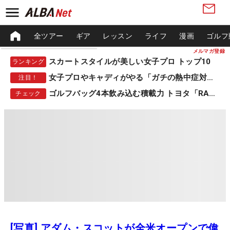
全ツアー
ギア
レッスン
ライフ
漫画
ゴルフ
メルマガ登録
スカートスタイルが美しい女子プロ トップ10
ランキング
女子プロやキャディがやる「ガチの熱中症対策」
注目！
ゴルフバッグ4本飲み込む積載力 トヨタ「RAV4」
チェック
[写真] アダム・スコットが全米オープンで偉