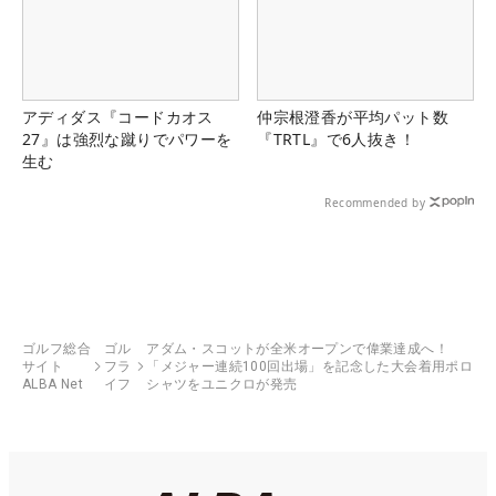
アディダス『コードカオス
仲宗根澄香が平均パット数
27』は強烈な蹴りでパワーを
『TRTL』で6人抜き！
生む
Recommended by
ゴルフ総合
ゴル
アダム・スコットが全米オープンで偉業達成へ！
サイト
フラ
「メジャー連続100回出場」を記念した大会着用ポロ
ALBA Net
イフ
シャツをユニクロが発売