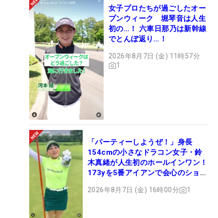
女子プロたちが過ごしたオー
プンウィーク 堀琴音は人生
初の…！ 六車日那乃は新幹線
でとんぼ返り…！
2026年8月7日 (金) 11時57分
1
「パーティーしようぜ！」身長
154cmの小さなドラコン女子・鈴
木真緒が人生初のホールインワン！
173yを5番アイアンで会心のショッ
ト
2026年8月7日 (金) 16時00分
1