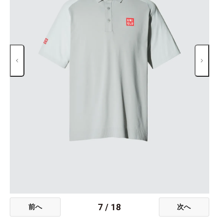
7
/
18
前へ
次へ