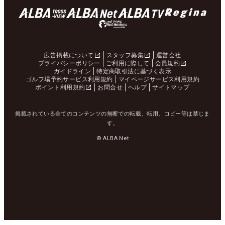
広告掲載について
スタッフ募集
運営会社
プライバシーポリシー
ご利用に際して
会員規約
ガイドライン
特定商取引法に基づく表示
ゴルフ場予約サービス利用規約
マイページサービス利用規約
ポイント利用規約
お問合せ
ヘルプ
サイトマップ
掲載されている全てのコンテンツの無断での転載、転用、コピー等は禁じま
す。
© ALBA Net