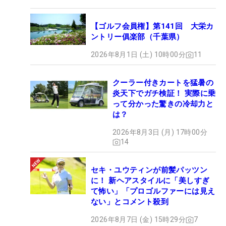
【ゴルフ会員権】第141回 大栄カ
ントリー俱楽部（千葉県）
2026年8月1日 (土) 10時00分
11
クーラー付きカートを猛暑の
炎天下でガチ検証！ 実際に乗
って分かった驚きの冷却力と
は？
2026年8月3日 (月) 17時00分
14
セキ・ユウティンが前髪パッツン
に！ 新ヘアスタイルに「美しすぎ
て怖い」「プロゴルファーには見え
ない」とコメント殺到
2026年8月7日 (金) 15時29分
7