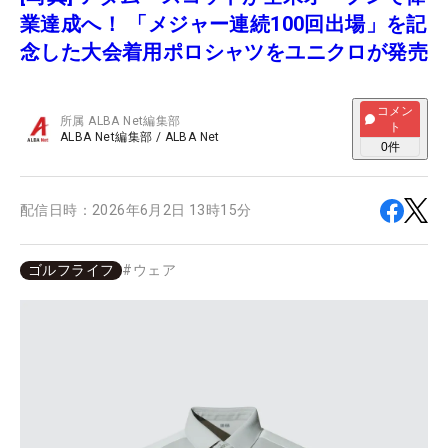
業達成へ！ 「メジャー連続100回出場」を記
念した大会着用ポロシャツをユニクロが発売
コメン
所属
ALBA Net編集部
ト
ALBA Net編集部
/
ALBA Net
0
件
配信日時：
2026年6月2日 13時15分
ゴルフライフ
#
ウェア