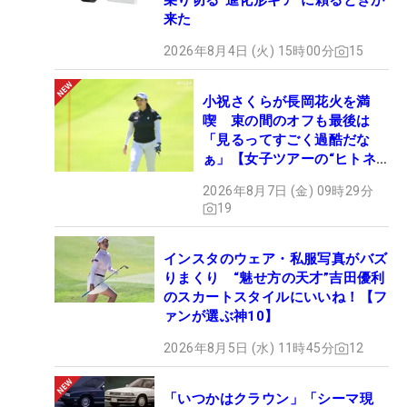
乗り切る“進化形ギア”に頼るときが
来た
2026年8月4日 (火) 15時00分
15
小祝さくらが長岡花火を満
喫 束の間のオフも最後は
「見るってすごく過酷だな
ぁ」【女子ツアーの“ヒトネ
タ”】
2026年8月7日 (金) 09時29分
19
インスタのウェア・私服写真がバズ
りまくり “魅せ方の天才”吉田優利
のスカートスタイルにいいね！【フ
ァンが選ぶ神10】
2026年8月5日 (水) 11時45分
12
「いつかはクラウン」「シーマ現