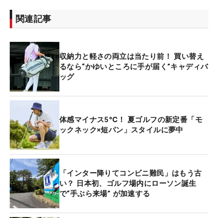
関連記事
収納力と軽さの両立は当たり前！ 買い替え
るなら“かゆいところに手が届く”キャディバ
ッグ
体感マイナス5℃！ 夏ゴルフの新定番「モ
ックネック×短パン」スタイルに夢中
「インター降りてコンビニ難民」はもう古
い？ 日本初、ゴルフ場内にローソン誕生
で“手ぶら来場” が加速する