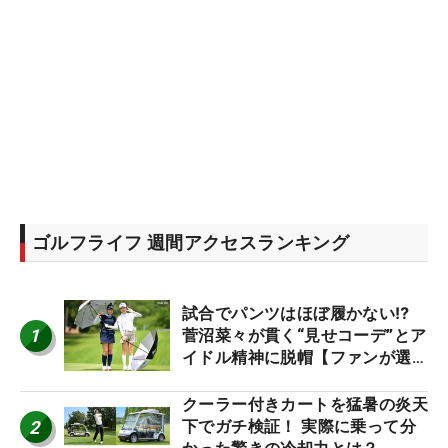
ゴルフライフ 週間アクセスランキング
試合でパンツはほぼ履かない⁉
1
菅沼菜々が貫く“見せコーデ”とア
イドル精神に脱帽【ファンが選ぶ
神10】
クーラー付きカートを猛暑の炎天
2
下でガチ検証！ 実際に乗って分