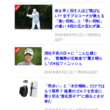
体を早く回す人ほど飛ばな
い!? 女子プロコーチが教える
「速い回転」と「早い回転」
の違い #四の五の言わず振り
氣れ
2026年8月9日 (日) 12時00分
31
消化不良の日々に「こんな感じ
か」 菅楓華が北海道で“憂さ晴ら
し”の4位フィニッシュ
2026年8月9日 (日) 17時06分
21
「気合い」と「水分補給」だけでは
もう限界？ 猛暑のゴルフを安全に
乗り切る“進化形ギア”に頼るときが
来た