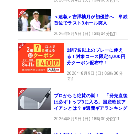
2026年8月4日 (火) 15時00分
15
＜速報＞吉澤柚月が初優勝へ 単独
首位でラスト3ホール突入
2026年8月9日 (日) 13時04分
1
2組7名以上のプレーに使え
る！対象コース限定4,000円
分クーポン配布中！
2026年8月9日 (日) 06時00分
1
プロからも絶賛の嵐！ 「発売直後
は必ずトップ3に入る」国産軟鉄ア
イアンとは？ #週間ギアランキング
2026年8月9日 (日) 18時00分
11