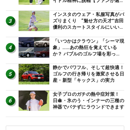
イドル精神に脱帽【ファンが選ぶ
神10】
インスタのウェア・私服写真がバ
3
ズりまくり “魅せ方の天才”吉田
優利のスカートスタイルにいい
ね！【ファンが選ぶ神10】
「いつかはクラウン」「シーマ現
4
象」……あの熱狂を覚えている
か？ バブルのゴルフ場を彩った
名車たち
静かでパワフル、そして超快適！
5
ゴルフの行き帰りを激変させる日
産・新型「キックス」の実力
女子プロのガチの熱中症対策！
6
日傘・氷のう・インナーの三種の
神器でバテずにラウンドできます