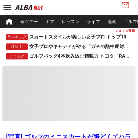
全ツアー
ギア
レッスン
ライフ
漫画
ゴルフ
メルマガ登録
スカートスタイルが美しい女子プロ トップ10
ランキング
女子プロやキャディがやる「ガチの熱中症対策」
注目！
ゴルフバッグ4本飲み込む積載力 トヨタ「RAV4」
チェック
[写真] ゴルフのミニスカートが際どくてハラ