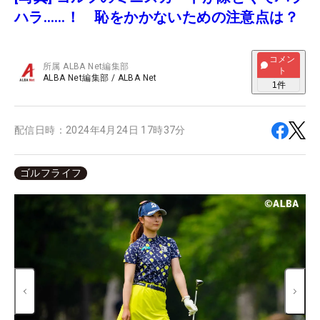
ハラ……！ 恥をかかないための注意点は？
コメン
所属
ALBA Net編集部
ト
ALBA Net編集部
/
ALBA Net
1
件
配信日時：
2024年4月24日 17時37分
ゴルフライフ