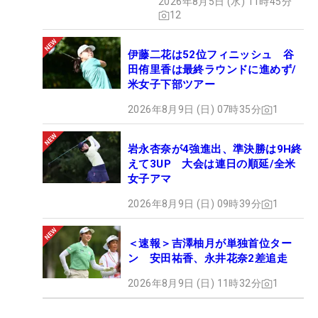
2026年8月5日 (水) 11時45分
12
伊藤二花は52位フィニッシュ 谷
田侑里香は最終ラウンドに進めず/
米女子下部ツアー
2026年8月9日 (日) 07時35分
1
岩永杏奈が4強進出、準決勝は9H終
えて3UP 大会は連日の順延/全米
女子アマ
2026年8月9日 (日) 09時39分
1
＜速報＞吉澤柚月が単独首位ター
ン 安田祐香、永井花奈2差追走
2026年8月9日 (日) 11時32分
1