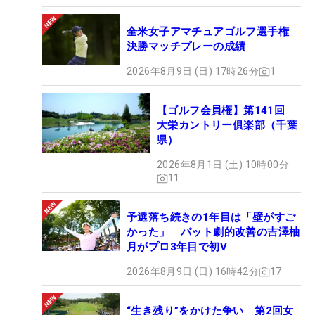
全米女子アマチュアゴルフ選手権
決勝マッチプレーの成績
2026年8月9日 (日) 17時26分
1
【ゴルフ会員権】第141回
大栄カントリー俱楽部（千葉
県）
2026年8月1日 (土) 10時00分
11
予選落ち続きの1年目は「壁がすご
かった」 パット劇的改善の吉澤柚
月がプロ3年目で初V
2026年8月9日 (日) 16時42分
17
“生き残り”をかけた争い 第2回女