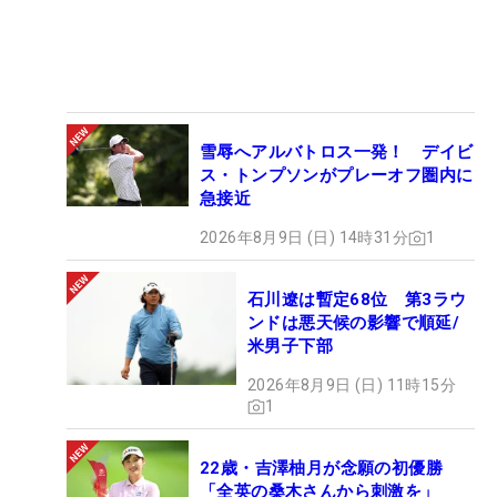
雪辱へアルバトロス一発！ デイビ
ス・トンプソンがプレーオフ圏内に
急接近
2026年8月9日 (日) 14時31分
1
石川遼は暫定68位 第3ラウ
ンドは悪天候の影響で順延/
米男子下部
2026年8月9日 (日) 11時15分
1
22歳・吉澤柚月が念願の初優勝
「全英の桑木さんから刺激を」