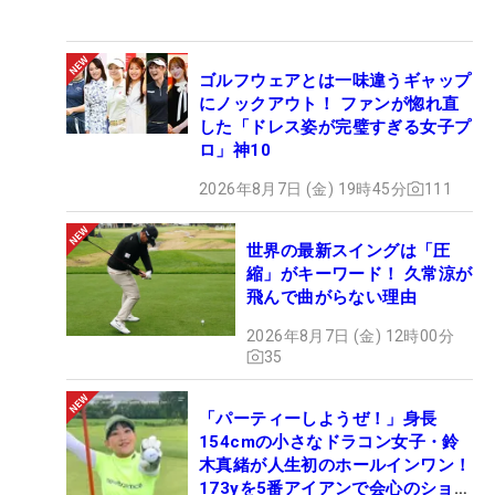
ゴルフウェアとは一味違うギャップ
にノックアウト！ ファンが惚れ直
した「ドレス姿が完璧すぎる女子プ
ロ」神10
2026年8月7日 (金) 19時45分
111
世界の最新スイングは「圧
縮」がキーワード！ 久常涼が
飛んで曲がらない理由
2026年8月7日 (金) 12時00分
35
「パーティーしようぜ！」身長
154cmの小さなドラコン女子・鈴
木真緒が人生初のホールインワン！
173yを5番アイアンで会心のショッ