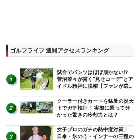
ゴルフライフ 週間アクセスランキング
試合でパンツはほぼ履かない⁉
1
菅沼菜々が貫く“見せコーデ”とア
イドル精神に脱帽【ファンが選ぶ
神10】
クーラー付きカートを猛暑の炎天
2
下でガチ検証！ 実際に乗って分
かった驚きの冷却力とは？
女子プロのガチの熱中症対策！
3
日傘・氷のう・インナーの三種の