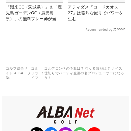
「潮来CC（茨城県）」＆「鹿
アディダス『コードカオス
児島ガーデンGC（鹿児島
27』は強烈な蹴りでパワーを
県）」の無料プレー券が当た
生む
る！！
Recommended by
ゴルフ総合サ
ゴル
ゴルフコンペの予算は？ ウケる景品は？ ナイス
イト ALBA
フラ
仕切りでパーティ企画の名プロデューサーになろ
Net
イフ
う！