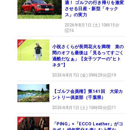
適！ ゴルフの行き帰りを激変
させる日産・新型「キック
ス」の実力
2026年8月1日 (土) 10時15分
16
小祝さくらが長岡花火を満喫 束の
間のオフも最後は「見るってすごく
過酷だなぁ」【女子ツアーの“ヒト
ネタ”】
2026年8月7日 (金) 09時29分
19
【ゴルフ会員権】第141回 大栄カ
ントリー俱楽部（千葉県）
2026年8月1日 (土) 10時00分
11
「PING」×「ECCO Leather」がコ
ラボ！ 経年変化を楽しむ上質な