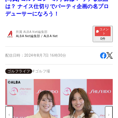
は？ ナイス仕切りでパーティ企画の名プロ
デューサーになろう！
コメン
所属
ALBA Net編集部
ト
ALBA Net編集部
/
ALBA Net
0
件
配信日時：
2024年8月7日 16時30分
ゴルフライフ
#
ゴルフ場