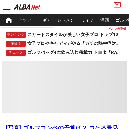
全ツアー
ギア
レッスン
ライフ
漫画
ゴルフ
メルマガ登録
スカートスタイルが美しい女子プロ トップ10
ランキング
女子プロやキャディがやる「ガチの熱中症対策」
注目！
ゴルフバッグ4本飲み込む積載力 トヨタ「RAV4」
チェック
[写真] ゴルフコンペの予算は？ ウケる景品