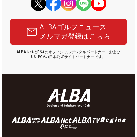
ALBAゴルフニュース
メルマガ登録はこちら
ALBA NetはR&Aのオフィシャルデジタルパートナー、および
USLPGAの日本公式サイトパートナーです。