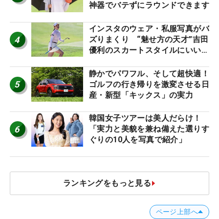
神器でバテずにラウンドできます
インスタのウェア・私服写真がバ
4
ズりまくり “魅せ方の天才”吉田
優利のスカートスタイルにいい
ね！【ファンが選ぶ神10】
静かでパワフル、そして超快適！
5
ゴルフの行き帰りを激変させる日
産・新型「キックス」の実力
韓国女子ツアーは美人だらけ！
6
「実力と美貌を兼ね備えた選りす
ぐりの10人を写真で紹介」
ランキングをもっと見る
ページ上部へ