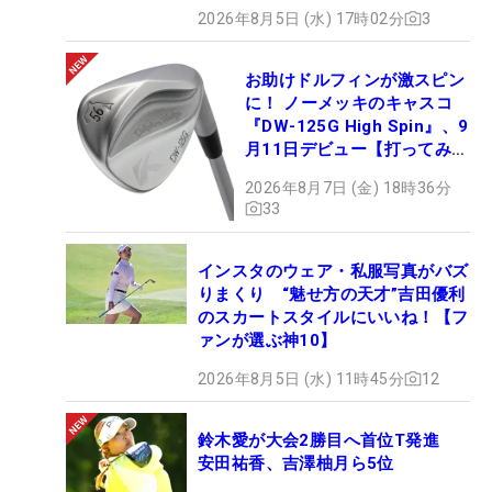
2026年8月5日 (水) 17時02分
3
お助けドルフィンが激スピン
に！ ノーメッキのキャスコ
『DW-125G High Spin』、9
月11日デビュー【打ってみ
た】
2026年8月7日 (金) 18時36分
33
インスタのウェア・私服写真がバズ
りまくり “魅せ方の天才”吉田優利
のスカートスタイルにいいね！【フ
ァンが選ぶ神10】
2026年8月5日 (水) 11時45分
12
鈴木愛が大会2勝目へ首位T発進
安田祐香、吉澤柚月ら5位