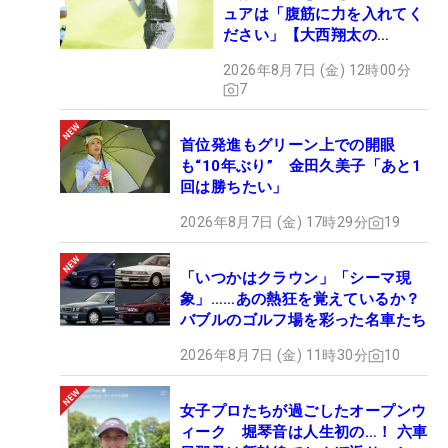
ュアは「腹筋に力を入れてく
ださい」【大西翔太の
HOTSHOT】
2026年8月7日 (金) 12時00分
7
首位発進もグリーン上での開眼
も“10年ぶり” 金田久美子「あと1
回は勝ちたい」
2026年8月7日 (金) 17時29分
19
「いつかはクラウン」「シーマ現
象」……あの熱狂を覚えているか？
バブルのゴルフ場を彩った名車たち
2026年8月7日 (金) 11時30分
10
女子プロたちが過ごしたオープンウ
ィーク 堀琴音は人生初の…！ 六車