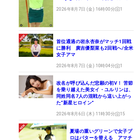
ト
2026年8月7日 (金) 16時00分
1
首位通過の岩永杏奈がマッチ1回戦
に勝利 廣吉優梨菜も2回戦へ/全米
女子アマ
2026年8月7日 (金) 10時04分
1
改名が呼び込んだ悲願の初V！ 苦節
を乗り越えた美女イ・ユルリンは、
同姓同名7人の混戦から這い上がっ
た“新星ヒロイン”
2026年8月6日 (木) 11時30分
15
夏場の重いグリーンで女子プ
ロはパターを替える アマチ