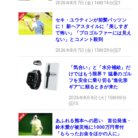
2026年8月7日 (金) 16時14分
1
セキ・ユウティンが前髪パッツン
に！ 新ヘアスタイルに「美しすぎ
て怖い」「プロゴルファーには見え
ない」とコメント殺到
2026年8月7日 (金) 15時29分
7
「気合い」と「水分補給」だ
けではもう限界？ 猛暑のゴル
フを安全に乗り切る“進化形
ギア”に頼るときが来た
2026年8月4日 (火) 15時00分
15
あふれる熊本への思い 首位発進・
鈴木愛が被災地に1000万円寄付
「もらったお金をほかの人に」