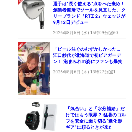
選手は“長く使える”点をべた褒め！
創業者復帰でソールを見直した、ク
リーブランド『RTZ 2』ウェッジが
9月12日デビュー
2026年8月5日 (水) 15時09分
60
「ビール注ぐのむずかしかった…」
江口紗代が北海道で初ビアガーデ
ン！ 泡まみれの姿にファンも爆笑
2026年8月6日 (木) 13時27分
1
「気合い」と「水分補給」だ
けではもう限界？ 猛暑のゴル
フを安全に乗り切る“進化形
ギア”に頼るときが来た