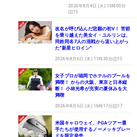
2026年8月4日 (火) 15時00分
15
改名が呼び込んだ悲願の初V！ 苦節
を乗り越えた美女イ・ユルリンは、
同姓同名7人の混戦から這い上がっ
た“新星ヒロイン”
2026年8月6日 (木) 11時30分
15
女子プロが福岡でホテルのプールを
満喫！ からの大阪、東京と日本縦
断！ 小林光希が充実の夏休みを大
満喫
2026年8月5日 (水) 16時17分
17
米国キャロウェイ、PGAツアー選
手たちが使用するノーメッキブレー
ドを限定発売