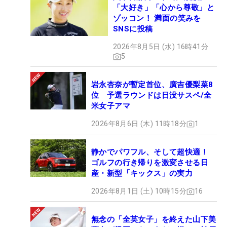
「大好き」「心から尊敬」と
ゾッコン！ 満面の笑みを
SNSに投稿
2026年8月5日 (水) 16時41分
5
岩永杏奈が暫定首位、廣吉優梨菜8
位 予選ラウンドは日没サスペ/全
米女子アマ
2026年8月6日 (木) 11時18分
1
静かでパワフル、そして超快適！
ゴルフの行き帰りを激変させる日
産・新型「キックス」の実力
2026年8月1日 (土) 10時15分
16
無念の「全英女子」を終えた山下美