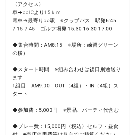
〈アクセス〉
車→○○ICより15ｋｍ
電車→最寄り○○駅 ※クラブバス 駅発6:45
7:15 7:45 ゴルフ場発 15:30 16:30 17:00
◆集合時間：AM8:15 ※場所：練習グリーン
の横）
◆スタート時間 ※組み合わせは後日別途送り
ます
1組目 AM9:00 OUT（4組）・IN（4組）ス
タート
◆参加費：5,000円 ※景品、パーティ代含む
◆プレー費：15,000円〈税込〉セルフ・昼食
付 ※売店使用費等は各自でご精算ください。