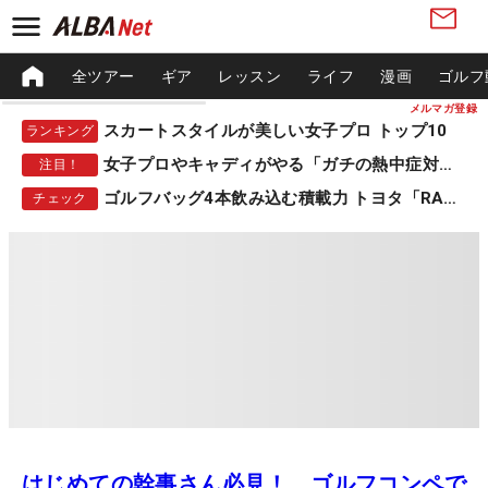
全ツアー
ギア
レッスン
ライフ
漫画
ゴルフ
メルマガ登録
スカートスタイルが美しい女子プロ トップ10
ランキング
女子プロやキャディがやる「ガチの熱中症対策」
注目！
ゴルフバッグ4本飲み込む積載力 トヨタ「RAV4」
チェック
はじめての幹事さん必見！ ゴルフコンペで