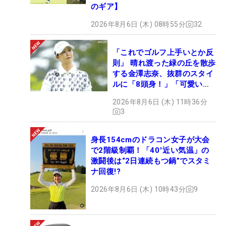
のギア】
2026年8月6日 (木) 08時55分
32
「これでゴルフ上手いとか反
則」 晴れ渡った緑の丘を散歩
する金澤志奈、抜群のスタイ
ルに「8頭身！」「可愛いに
も程がある」
2026年8月6日 (木) 11時36分
3
身長154cmのドラコン女子が大会
で2階級制覇！「40°近い気温」の
激闘後は“2日連続もつ鍋”でスタミ
ナ回復!?
2026年8月6日 (木) 10時43分
9