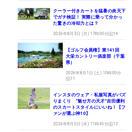
クーラー付きカートを猛暑の炎天下
でガチ検証！ 実際に乗って分かっ
た驚きの冷却力とは？
2026年8月3日 (月) 17時00分
14
【ゴルフ会員権】第141回
大栄カントリー俱楽部（千葉
県）
2026年8月1日 (土) 10時00分
11
インスタのウェア・私服写真がバズ
りまくり “魅せ方の天才”吉田優利
のスカートスタイルにいいね！【フ
ァンが選ぶ神10】
2026年8月5日 (水) 11時45分
12